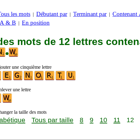
Tous les mots
Débutant par
Terminant par
Contenant
|
|
|
 A & B
En position
|
des mots de 12 lettres conte
•
jouter une cinquième lettre
lever une lettre
anger la taille des mots
abétique
Tous par taille
8
9
10
11
12