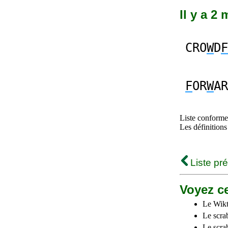
Il y a 2
CRO
W
D
F
F
OR
W
AR
Liste conforme 
Les définitions
Liste pr
Voyez ce
Le Wikt
Le scra
Le scra