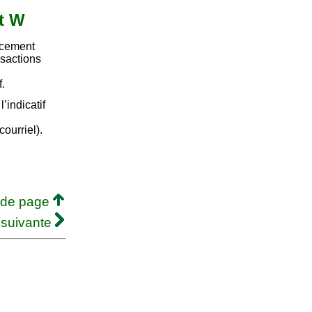
et W
ncement
nsactions
.
’indicatif
courriel).
 de page
 suivante