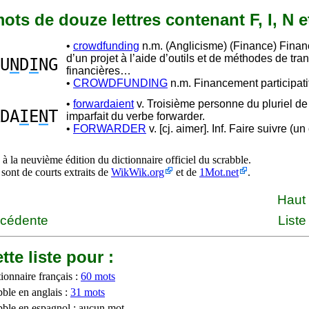
 mots de douze lettres contenant F, I, N 
•
crowdfunding
n.m. (Anglicisme) (Finance) Fina
d’un projet à l’aide d’outils et de méthodes de tra
U
N
D
I
NG
financières…
•
CROWDFUNDING
n.m. Financement participatif
•
forwardaient
v. Troisième personne du pluriel de l
DA
I
E
N
T
imparfait du verbe forwarder.
•
FORWARDER
v. [cj. aimer]. Inf. Faire suivre (un 
à la neuvième édition du dictionnaire officiel du scrabble.
 sont de courts extraits de
WikWik.org
et de
1Mot.net
.
Haut
écédente
Liste
tte liste pour :
ionnaire français :
60 mots
bble en anglais :
31 mots
bble en espagnol : aucun mot