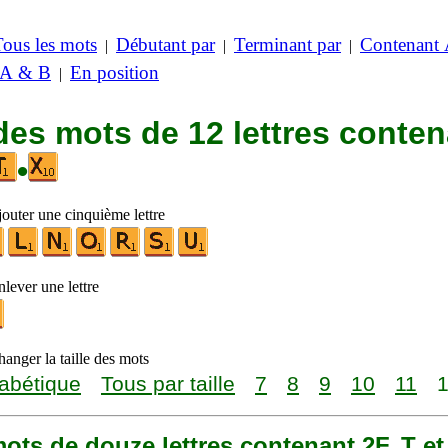
Tous les mots
Débutant par
Terminant par
Contenant
|
|
|
 A & B
En position
|
des mots de 12 lettres conte
•
jouter une cinquième lettre
lever une lettre
anger la taille des mots
abétique
Tous par taille
7
8
9
10
11
 mots de douze lettres contenant 2F, T et