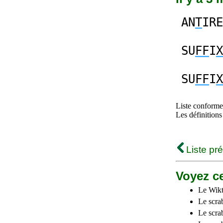
AN
T
IRE
SU
FF
I
X
SU
FF
I
X
Liste conforme 
Les définitions
Liste pr
Voyez ce
Le Wikt
Le scra
Le scra