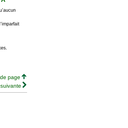
qu’aucun
’imparfait
xes.
 de page
 suivante