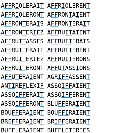
A
FF
R
I
OLERAI
T
A
FF
R
I
OLEREN
T
A
FF
R
I
OLERON
T
A
FF
RON
T
A
I
ENT
A
FF
RON
T
ERA
I
S A
FF
RON
T
ERA
I
T
A
FF
RON
T
ER
I
EZ A
FF
RU
IT
AIENT
A
FF
RU
IT
ASSES A
FF
RU
IT
ERAIS
A
FF
RU
IT
ERAIT A
FF
RU
IT
ERENT
A
FF
RU
IT
ERIEZ A
FF
RU
IT
ERONS
A
FF
RU
IT
ERONT A
FF
U
T
ASS
I
ONS
A
FF
U
T
ERA
I
ENT AGR
IFF
ASSEN
T
AN
TI
RE
F
LEXI
F
ASSO
IFF
AIEN
T
ASSO
IFF
ERAI
T
ASSO
IFF
EREN
T
ASSO
IFF
ERON
T
BLU
FF
ERA
I
EN
T
BOU
FF
ERA
I
EN
T
BOU
FFI
RAIEN
T
BRE
FF
ERA
I
EN
T
BR
IFF
ERAIEN
T
BU
FF
LERA
I
EN
T
BU
FF
LE
T
ER
I
ES