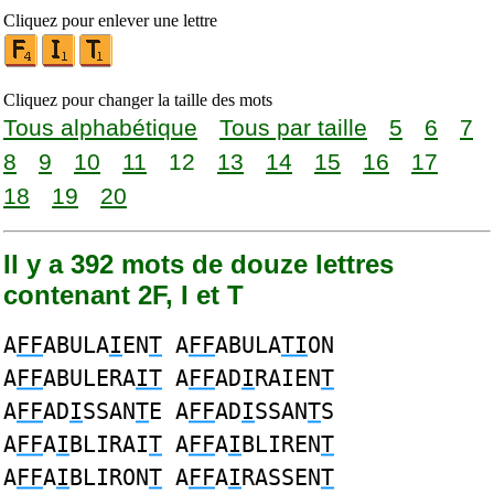
Cliquez pour enlever une lettre
Cliquez pour changer la taille des mots
Tous alphabétique
Tous par taille
5
6
7
8
9
10
11
12
13
14
15
16
17
18
19
20
Il y a 392 mots de douze lettres
contenant 2F, I et T
A
FF
ABULA
I
EN
T
A
FF
ABULA
TI
ON
A
FF
ABULERA
IT
A
FF
AD
I
RAIEN
T
A
FF
AD
I
SSAN
T
E A
FF
AD
I
SSAN
T
S
A
FF
A
I
BLIRAI
T
A
FF
A
I
BLIREN
T
A
FF
A
I
BLIRON
T
A
FF
A
I
RASSEN
T