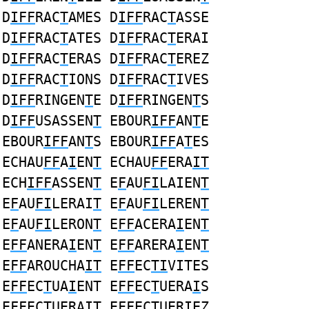
D
IFF
RAC
T
AMES D
IFF
RAC
T
ASSE
D
IFF
RAC
T
ATES D
IFF
RAC
T
ERAI
D
IFF
RAC
T
ERAS D
IFF
RAC
T
EREZ
D
IFF
RAC
T
IONS D
IFF
RAC
T
IVES
D
IFF
RINGEN
T
E D
IFF
RINGEN
T
S
D
IFF
USASSEN
T
EBOUR
IFF
AN
T
E
EBOUR
IFF
AN
T
S EBOUR
IFF
A
T
ES
ECHAU
FF
A
I
EN
T
ECHAU
FF
ERA
IT
ECH
IFF
ASSEN
T
E
F
AU
FI
LAIEN
T
E
F
AU
FI
LERAI
T
E
F
AU
FI
LEREN
T
E
F
AU
FI
LERON
T
E
FF
ACERA
I
EN
T
E
FF
ANERA
I
EN
T
E
FF
ARERA
I
EN
T
E
FF
AROUCHA
IT
E
FF
EC
TI
VITES
E
FF
EC
T
UA
I
ENT E
FF
EC
T
UERA
I
S
E
FF
EC
T
UERA
I
T E
FF
EC
T
UER
I
EZ