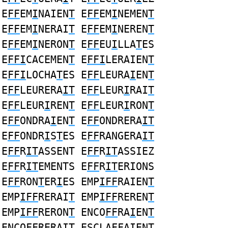
E
FF
EM
I
NAIEN
T
E
FF
EM
I
NEMEN
T
E
FF
EM
I
NERAI
T
E
FF
EM
I
NEREN
T
E
FF
EM
I
NERON
T
E
FF
EU
I
LLA
T
ES
E
FFI
CACEMEN
T
E
FFI
LERAIEN
T
E
FFI
LOCHA
T
ES E
FF
LEURA
I
EN
T
E
FF
LEURERA
IT
E
FF
LEUR
I
RAI
T
E
FF
LEUR
I
REN
T
E
FF
LEUR
I
RON
T
E
FF
ONDRA
I
EN
T
E
FF
ONDRERA
IT
E
FF
ONDR
I
S
T
ES E
FF
RANGERA
IT
E
FF
R
IT
ASSENT E
FF
R
IT
ASSIEZ
E
FF
R
IT
EMENTS E
FF
R
IT
ERIONS
E
FF
RON
T
ER
I
ES EMP
IFF
RAIEN
T
EMP
IFF
RERAI
T
EMP
IFF
REREN
T
EMP
IFF
RERON
T
ENCO
FF
RA
I
EN
T
ENCO
FF
RERA
IT
ESCLA
FF
A
I
EN
T