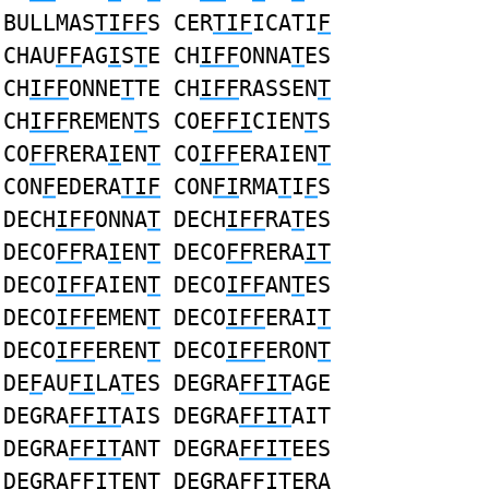
BULLMAS
TIFF
S CER
TIF
ICATI
F
CHAU
FF
AG
I
S
T
E CH
IFF
ONNA
T
ES
CH
IFF
ONNE
T
TE CH
IFF
RASSEN
T
CH
IFF
REMEN
T
S COE
FFI
CIEN
T
S
CO
FF
RERA
I
EN
T
CO
IFF
ERAIEN
T
CON
F
EDERA
TIF
CON
FI
RMA
T
I
F
S
DECH
IFF
ONNA
T
DECH
IFF
RA
T
ES
DECO
FF
RA
I
EN
T
DECO
FF
RERA
IT
DECO
IFF
AIEN
T
DECO
IFF
AN
T
ES
DECO
IFF
EMEN
T
DECO
IFF
ERAI
T
DECO
IFF
EREN
T
DECO
IFF
ERON
T
DE
F
AU
FI
LA
T
ES DEGRA
FFIT
AGE
DEGRA
FFIT
AIS DEGRA
FFIT
AIT
DEGRA
FFIT
ANT DEGRA
FFIT
EES
DEGRA
FFIT
ENT DEGRA
FFIT
ERA