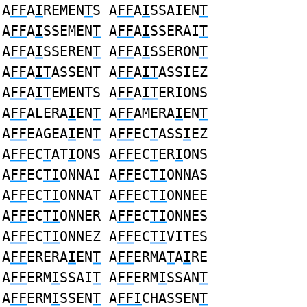
A
FF
A
I
REMEN
T
S A
FF
A
I
SSAIEN
T
A
FF
A
I
SSEMEN
T
A
FF
A
I
SSERAI
T
A
FF
A
I
SSEREN
T
A
FF
A
I
SSERON
T
A
FF
A
IT
ASSENT A
FF
A
IT
ASSIEZ
A
FF
A
IT
EMENTS A
FF
A
IT
ERIONS
A
FF
ALERA
I
EN
T
A
FF
AMERA
I
EN
T
A
FF
EAGEA
I
EN
T
A
FF
EC
T
ASS
I
EZ
A
FF
EC
T
AT
I
ONS A
FF
EC
T
ER
I
ONS
A
FF
EC
TI
ONNAI A
FF
EC
TI
ONNAS
A
FF
EC
TI
ONNAT A
FF
EC
TI
ONNEE
A
FF
EC
TI
ONNER A
FF
EC
TI
ONNES
A
FF
EC
TI
ONNEZ A
FF
EC
TI
VITES
A
FF
ERERA
I
EN
T
A
FF
ERMA
T
A
I
RE
A
FF
ERM
I
SSAI
T
A
FF
ERM
I
SSAN
T
A
FF
ERM
I
SSEN
T
A
FFI
CHASSEN
T