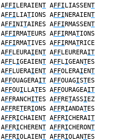
A
FFI
LERAIEN
T
A
FFI
LIASSEN
T
A
FFI
LIA
T
IONS A
FFI
NERAIEN
T
A
FFI
NI
T
AIRES A
FFI
RMASSEN
T
A
FFI
RMA
T
EURS A
FFI
RMA
T
IONS
A
FFI
RMA
T
IVES A
FFI
RMA
T
RICE
A
FF
LEURA
I
EN
T
A
FF
LEURERA
IT
A
FF
L
I
GEAIEN
T
A
FF
L
I
GEAN
T
ES
A
FF
LUERA
I
EN
T
A
FF
OLERA
I
EN
T
A
FF
OUAGERA
IT
A
FF
OUAG
I
S
T
ES
A
FF
OU
I
LLA
T
ES A
FF
OURAGEA
IT
A
FF
RANCH
IT
ES A
FF
RE
T
ASS
I
EZ
A
FF
RE
T
ER
I
ONS A
FF
R
I
ANDA
T
ES
A
FF
R
I
CHAIEN
T
A
FF
R
I
CHERAI
T
A
FF
R
I
CHEREN
T
A
FF
R
I
CHERON
T
A
FF
R
I
OLAIEN
T
A
FF
R
I
OLAN
T
ES