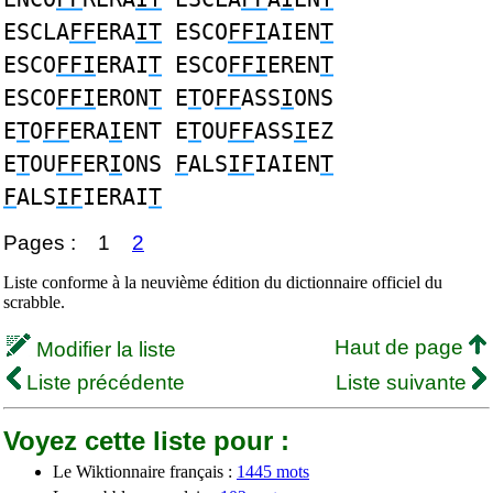
ESCLA
FF
ERA
IT
ESCO
FFI
AIEN
T
ESCO
FFI
ERAI
T
ESCO
FFI
EREN
T
ESCO
FFI
ERON
T
E
T
O
FF
ASS
I
ONS
E
T
O
FF
ERA
I
ENT E
T
OU
FF
ASS
I
EZ
E
T
OU
FF
ER
I
ONS
F
ALS
IF
IAIEN
T
F
ALS
IF
IERAI
T
Pages :
1
2
Liste conforme à la neuvième édition du dictionnaire officiel du
scrabble.
Haut de page
Modifier la liste
Liste précédente
Liste suivante
Voyez cette liste pour :
Le Wiktionnaire français :
1445 mots