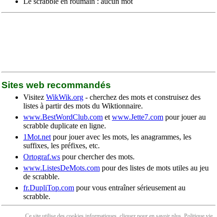
Le scrabble en roumain : aucun mot
Sites web recommandés
Visitez
WikWik.org
- cherchez des mots et construisez des
listes à partir des mots du Wiktionnaire.
www.BestWordClub.com
et
www.Jette7.com
pour jouer au
scrabble duplicate en ligne.
1Mot.net
pour jouer avec les mots, les anagrammes, les
suffixes, les préfixes, etc.
Ortograf.ws
pour chercher des mots.
www.ListesDeMots.com
pour des listes de mots utiles au jeu
de scrabble.
fr.DupliTop.com
pour vous entraîner sérieusement au
scrabble.
Ce site utilise des cookies informatiques, cliquez pour en
savoir plus
. Politique
vie