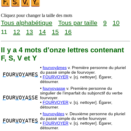
Cliquez pour changer la taille des mots
Tous alphabétique
Tous par taille
9
10
11
12
13
14
15
16
Il y a 4 mots d'onze lettres contenant
F, S, V et Y
•
fourvoyâmes
v. Première personne du pluriel
du passé simple de fourvoyer.
F
OUR
V
O
Y
AME
S
•
FOURVOYER
v. [cj. nettoyer]. Égarer,
détourner.
•
fourvoyasse
v. Première personne du
singulier de l’imparfait du subjonctif du verbe
F
OUR
V
O
Y
A
S
SE
fourvoyer.
•
FOURVOYER
v. [cj. nettoyer]. Égarer,
détourner.
•
fourvoyâtes
v. Deuxième personne du pluriel
du passé simple du verbe fourvoyer.
F
OUR
V
O
Y
ATE
S
•
FOURVOYER
v. [cj. nettoyer]. Égarer,
détourner.