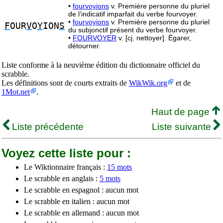
•
fourvoyions
v. Première personne du pluriel
de l’indicatif imparfait du verbe fourvoyer.
•
fourvoyions
v. Première personne du pluriel
F
OUR
V
O
Y
ION
S
du subjonctif présent du verbe fourvoyer.
•
FOURVOYER
v. [cj. nettoyer]. Égarer,
détourner.
Liste conforme à la neuvième édition du dictionnaire officiel du
scrabble.
Les définitions sont de courts extraits de
WikWik.org
et de
1Mot.net
.
Haut de page
Liste précédente
Liste suivante
Voyez cette liste pour :
Le Wiktionnaire français :
15 mots
Le scrabble en anglais :
5 mots
Le scrabble en espagnol : aucun mot
Le scrabble en italien : aucun mot
Le scrabble en allemand : aucun mot