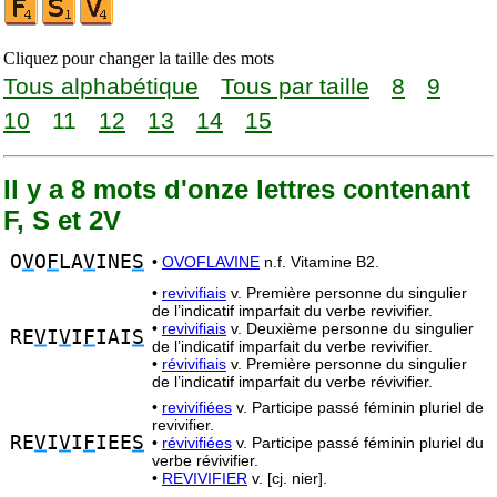
Cliquez pour changer la taille des mots
Tous alphabétique
Tous par taille
8
9
10
11
12
13
14
15
Il y a 8 mots d'onze lettres contenant
F, S et 2V
O
V
O
F
LA
V
INE
S
•
OVOFLAVINE
n.f. Vitamine B2.
•
revivifiais
v. Première personne du singulier
de l’indicatif imparfait du verbe revivifier.
•
revivifiais
v. Deuxième personne du singulier
RE
V
I
V
I
F
IAI
S
de l’indicatif imparfait du verbe revivifier.
•
révivifiais
v. Première personne du singulier
de l’indicatif imparfait du verbe révivifier.
•
revivifiées
v. Participe passé féminin pluriel de
revivifier.
RE
V
I
V
I
F
IEE
S
•
révivifiées
v. Participe passé féminin pluriel du
verbe révivifier.
•
REVIVIFIER
v. [cj. nier].