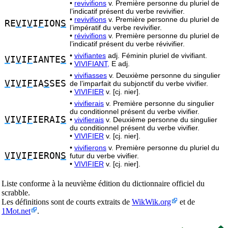
•
revivifions
v. Première personne du pluriel de
l’indicatif présent du verbe revivifier.
•
revivifions
v. Première personne du pluriel de
RE
V
I
V
I
F
ION
S
l’impératif du verbe revivifier.
•
révivifions
v. Première personne du pluriel de
l’indicatif présent du verbe révivifier.
•
vivifiantes
adj. Féminin pluriel de vivifiant.
V
I
V
I
F
IANTE
S
•
VIVIFIANT,
E adj.
•
vivifiasses
v. Deuxième personne du singulier
V
I
V
I
F
IA
S
SES
de l’imparfait du subjonctif du verbe vivifier.
•
VIVIFIER
v. [cj. nier].
•
vivifierais
v. Première personne du singulier
du conditionnel présent du verbe vivifier.
V
I
V
I
F
IERAI
S
•
vivifierais
v. Deuxième personne du singulier
du conditionnel présent du verbe vivifier.
•
VIVIFIER
v. [cj. nier].
•
vivifierons
v. Première personne du pluriel du
V
I
V
I
F
IERON
S
futur du verbe vivifier.
•
VIVIFIER
v. [cj. nier].
Liste conforme à la neuvième édition du dictionnaire officiel du
scrabble.
Les définitions sont de courts extraits de
WikWik.org
et de
1Mot.net
.