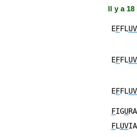
Il y a 1
E
F
FL
UV
E
F
FL
UV
E
F
FL
UV
F
IG
U
RA
F
L
UV
IA