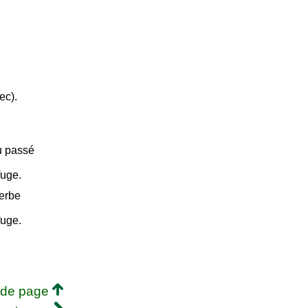
ec).
u passé
fuge.
verbe
fuge.
 de page