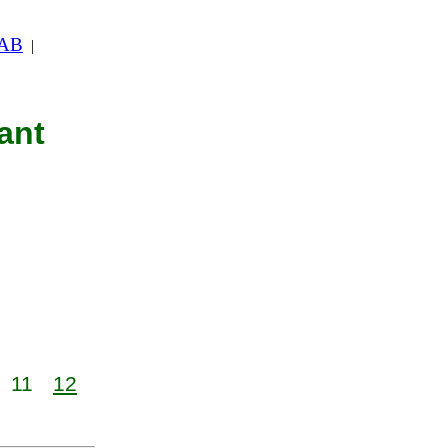
 AB
|
ant
11
12