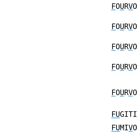
F
O
U
R
V
O
F
O
U
R
V
O
F
O
U
R
V
O
F
O
U
R
V
O
F
O
U
R
V
O
FU
GITI
FU
MI
V
O