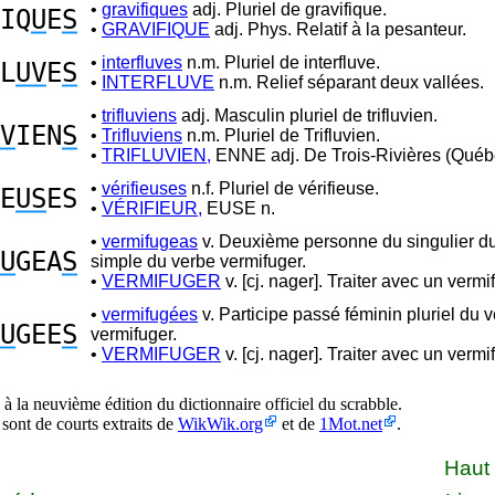
•
gravifiques
adj. Pluriel de gravifique.
IQ
U
E
S
•
GRAVIFIQUE
adj. Phys. Relatif à la pesanteur.
•
interfluves
n.m. Pluriel de interfluve.
L
UV
E
S
•
INTERFLUVE
n.m. Relief séparant deux vallées.
•
trifluviens
adj. Masculin pluriel de trifluvien.
V
IEN
S
•
Trifluviens
n.m. Pluriel de Trifluvien.
•
TRIFLUVIEN,
ENNE adj. De Trois-Rivières (Québ
•
vérifieuses
n.f. Pluriel de vérifieuse.
E
US
ES
•
VÉRIFIEUR,
EUSE n.
•
vermifugeas
v. Deuxième personne du singulier d
U
GEA
S
simple du verbe vermifuger.
•
VERMIFUGER
v. [cj. nager]. Traiter avec un vermi
•
vermifugées
v. Participe passé féminin pluriel du 
U
GEE
S
vermifuger.
•
VERMIFUGER
v. [cj. nager]. Traiter avec un vermi
à la neuvième édition du dictionnaire officiel du scrabble.
 sont de courts extraits de
WikWik.org
et de
1Mot.net
.
Haut