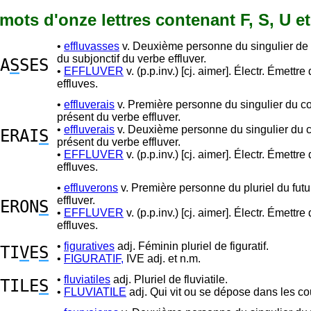
8 mots d'onze lettres contenant F, S, U e
•
effluvasses
v. Deuxième personne du singulier de l
du subjonctif du verbe effluver.
A
S
SES
•
EFFLUVER
v. (p.p.inv.) [cj. aimer]. Électr. Émettre
effluves.
•
effluverais
v. Première personne du singulier du co
présent du verbe effluver.
•
effluverais
v. Deuxième personne du singulier du c
ERAI
S
présent du verbe effluver.
•
EFFLUVER
v. (p.p.inv.) [cj. aimer]. Électr. Émettre
effluves.
•
effluverons
v. Première personne du pluriel du futu
effluver.
ERON
S
•
EFFLUVER
v. (p.p.inv.) [cj. aimer]. Électr. Émettre
effluves.
•
figuratives
adj. Féminin pluriel de figuratif.
TI
V
E
S
•
FIGURATIF,
IVE adj. et n.m.
•
fluviatiles
adj. Pluriel de fluviatile.
TILE
S
•
FLUVIATILE
adj. Qui vit ou se dépose dans les co