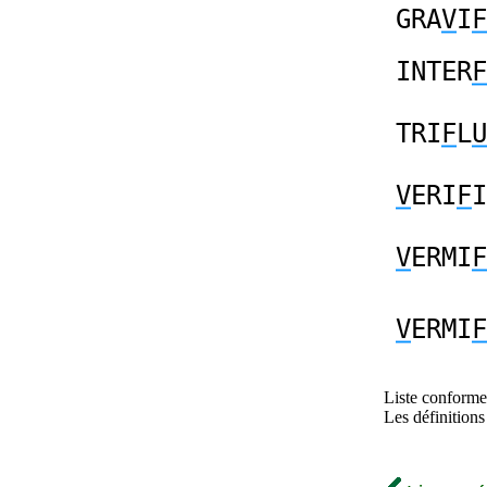
GRA
V
I
F
INTER
F
TRI
F
L
U
V
ERI
F
I
V
ERMI
F
V
ERMI
F
Liste conforme 
Les définitions