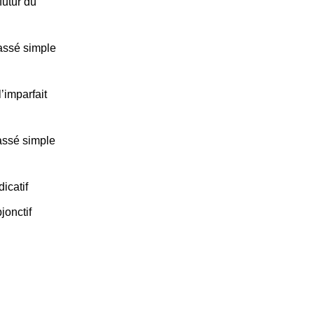
futur du
assé simple
’imparfait
assé simple
icatif
jonctif