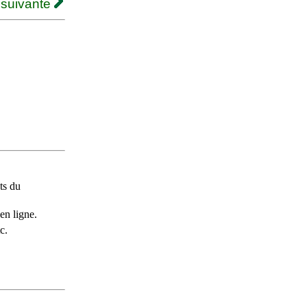
 suivante
ts du
en ligne.
c.