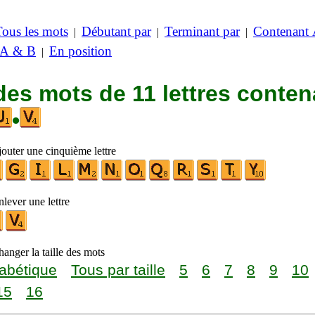
Tous les mots
Débutant par
Terminant par
Contenant
|
|
|
 A & B
En position
|
des mots de 11 lettres conten
•
jouter une cinquième lettre
lever une lettre
anger la taille des mots
abétique
Tous par taille
5
6
7
8
9
10
15
16