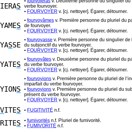
•
fourvoieras
v. Deuxième personne du singulier du 
IERA
S
verbe fourvoyer.
•
FOURVOYER
v. [cj. nettoyer]. Égarer, détourner.
•
fourvoyâmes
v. Première personne du pluriel du p
YAME
S
de fourvoyer.
•
FOURVOYER
v. [cj. nettoyer]. Égarer, détourner.
•
fourvoyasse
v. Première personne du singulier de l
YA
S
SE
du subjonctif du verbe fourvoyer.
•
FOURVOYER
v. [cj. nettoyer]. Égarer, détourner.
•
fourvoyâtes
v. Deuxième personne du pluriel du p
YATE
S
du verbe fourvoyer.
•
FOURVOYER
v. [cj. nettoyer]. Égarer, détourner.
•
fourvoyions
v. Première personne du pluriel de l’ind
imparfait du verbe fourvoyer.
YION
S
•
fourvoyions
v. Première personne du pluriel du sub
présent du verbe fourvoyer.
•
FOURVOYER
v. [cj. nettoyer]. Égarer, détourner.
V
ITE
S
•
FUGITIVITÉ
n.f.
•
fumivorités
n.f. Pluriel de fumivorité.
RITE
S
•
FUMIVORITÉ
n.f.