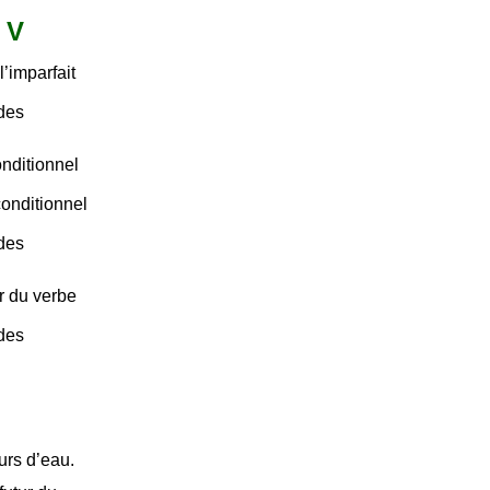
t V
’imparfait
 des
nditionnel
onditionnel
 des
r du verbe
 des
urs d’eau.