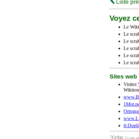
Liste pr
Voyez ce
Le Wikt
Le scra
Le scra
Le scrab
Le scra
Le scra
Sites we
Visitez
Wiktion
www.Be
1Mot.ne
Ortogra
www.Li
fr.Dupl
Ce site u