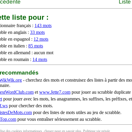
écédente
Liste
tte liste pour :
ionnaire français :
143 mots
bble en anglais :
33 mots
bble en espagnol :
12 mots
ble en italien :
85 mots
bble en allemand : aucun mot
bble en roumain :
14 mots
b recommandés
WikWik.org
- cherchez des mots et construisez des listes à partir des mo
naire.
stWordClub.com
et
www.Jette7.com
pour jouer au scrabble duplicate 
t
pour jouer avec les mots, les anagrammes, les suffixes, les préfixes, et
f.ws
pour chercher des mots.
stesDeMots.com
pour des listes de mots utiles au jeu de scrabble.
iTop.com
pour vous entraîner sérieusement au scrabble.
tilise des cookies informatiques, cliquez pour en
savoir plus
. Politique
vie privée
.