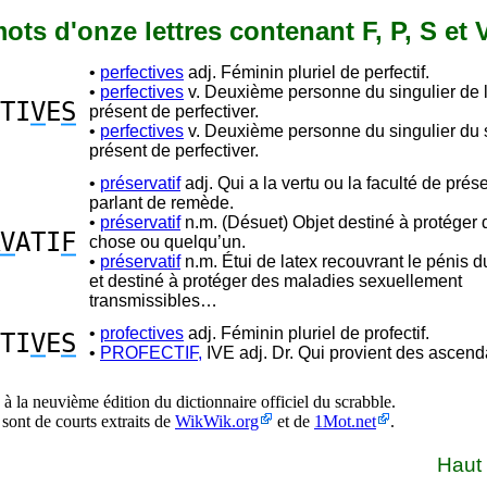
 mots d'onze lettres contenant F, P, S et 
•
perfectives
adj. Féminin pluriel de perfectif.
•
perfectives
v. Deuxième personne du singulier de l’
TI
V
E
S
présent de perfectiver.
•
perfectives
v. Deuxième personne du singulier du s
présent de perfectiver.
•
préservatif
adj. Qui a la vertu ou la faculté de prés
parlant de remède.
•
préservatif
n.m. (Désuet) Objet destiné à protéger
V
ATI
F
chose ou quelqu’un.
•
préservatif
n.m. Étui de latex recouvrant le pénis du
et destiné à protéger des maladies sexuellement
transmissibles…
•
profectives
adj. Féminin pluriel de profectif.
TI
V
E
S
•
PROFECTIF,
IVE adj. Dr. Qui provient des ascend
à la neuvième édition du dictionnaire officiel du scrabble.
 sont de courts extraits de
WikWik.org
et de
1Mot.net
.
Haut