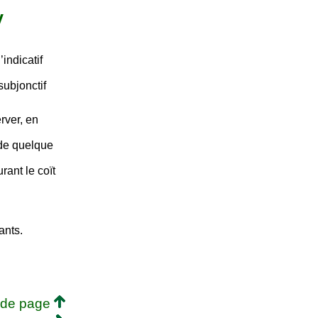
V
indicatif
ubjonctif
erver, en
 de quelque
rant le coït
ants.
 de page