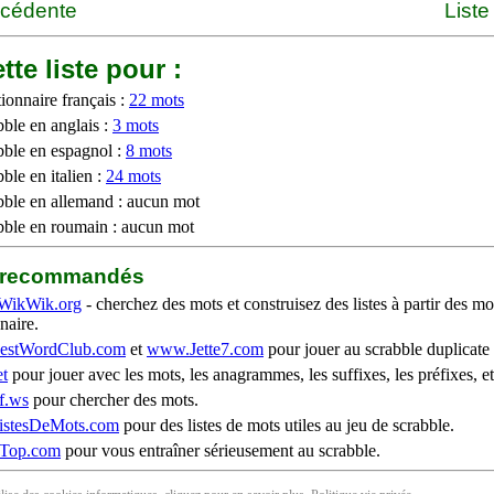
écédente
Liste
tte liste pour :
ionnaire français :
22 mots
bble en anglais :
3 mots
bble en espagnol :
8 mots
ble en italien :
24 mots
bble en allemand : aucun mot
bble en roumain : aucun mot
b recommandés
WikWik.org
- cherchez des mots et construisez des listes à partir des mo
naire.
stWordClub.com
et
www.Jette7.com
pour jouer au scrabble duplicate 
t
pour jouer avec les mots, les anagrammes, les suffixes, les préfixes, et
f.ws
pour chercher des mots.
stesDeMots.com
pour des listes de mots utiles au jeu de scrabble.
iTop.com
pour vous entraîner sérieusement au scrabble.