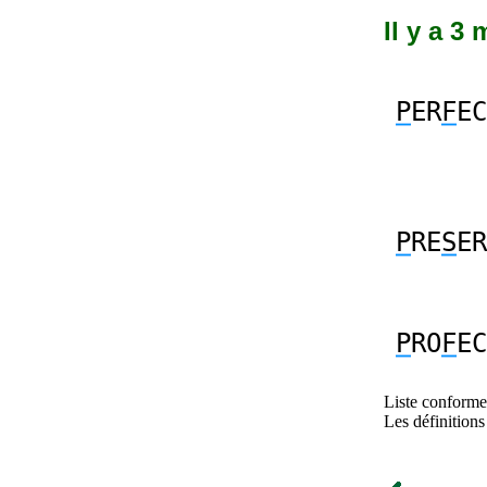
Il y a 3
P
ER
F
EC
P
RE
S
ER
P
RO
F
EC
Liste conforme 
Les définitions