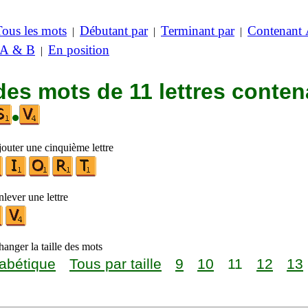
Tous les mots
Débutant par
Terminant par
Contenant
|
|
|
 A & B
En position
|
des mots de 11 lettres conten
•
jouter une cinquième lettre
lever une lettre
anger la taille des mots
abétique
Tous par taille
9
10
11
12
13