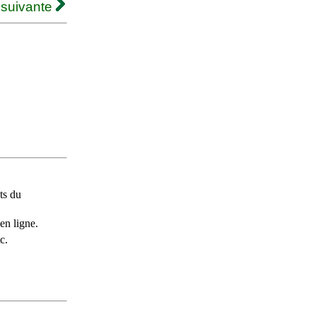
 suivante
ts du
en ligne.
c.