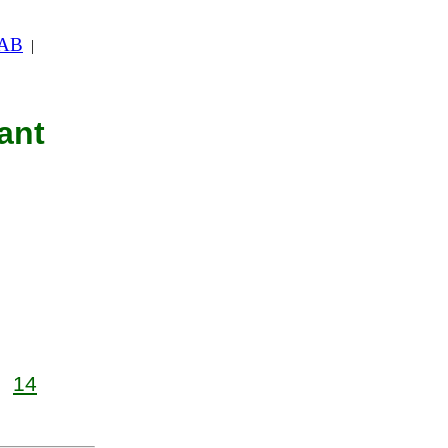
 AB
|
ant
14