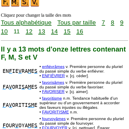
Cliquez pour changer la taille des mots
Tous alphabétique
Tous par taille
7
8
9
10
11
12
13
14
15
16
Il y a 13 mots d'onze lettres contenant
F, M, S et V
•
enfiévrâmes
v. Première personne du pluriel
EN
F
IE
V
RA
M
E
S
du passé simple du verbe enfiévrer.
•
ENFIÉVRER
v. [cj. céder].
•
favorisâmes
v. Première personne du pluriel
F
A
V
ORI
S
A
M
ES
du passé simple du verbe favoriser.
•
FAVORISER
v. [cj. aimer].
•
favoritisme
n.m. Tendance habituelle d’un
supérieur ou d’un gouvernement à accorder
F
A
V
ORITI
SM
E
des faveurs injustes ou illégales.
•
FAVORITISME
n.m.
•
fourvoyâmes
v. Première personne du pluriel
du passé simple de fourvoyer.
F
OUR
V
OYA
M
E
S
•
FOURVOYER
v. [cj. nettoyer]. Égarer,