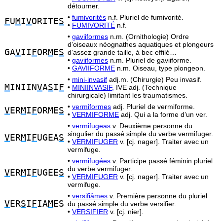
détourner.
•
fumivorités
n.f. Pluriel de fumivorité.
F
U
M
I
V
ORITE
S
•
FUMIVORITÉ
n.f.
•
gaviiformes
n.m. (Ornithologie) Ordre
d’oiseaux néognathes aquatiques et plongeurs
GA
V
II
F
OR
M
E
S
d’assez grande taille, à bec effilé…
•
gaviiformes
n.m. Pluriel de gaviiforme.
•
GAVIIFORME
n.m. Oiseau, type plongeon.
•
mini-invasif
adj.m. (Chirurgie) Peu invasif.
M
INIIN
V
A
S
I
F
•
MINIINVASIF,
IVE adj. (Technique
chirurgicale) limitant les traumatismes.
•
vermiformes
adj. Pluriel de vermiforme.
V
ER
M
I
F
ORME
S
•
VERMIFORME
adj. Qui a la forme d’un ver.
•
vermifugeas
v. Deuxième personne du
singulier du passé simple du verbe vermifuger.
V
ER
M
I
F
UGEA
S
•
VERMIFUGER
v. [cj. nager]. Traiter avec un
vermifuge.
•
vermifugées
v. Participe passé féminin pluriel
du verbe vermifuger.
V
ER
M
I
F
UGEE
S
•
VERMIFUGER
v. [cj. nager]. Traiter avec un
vermifuge.
•
versifiâmes
v. Première personne du pluriel
V
ER
S
I
F
IA
M
ES
du passé simple du verbe versifier.
•
VERSIFIER
v. [cj. nier].