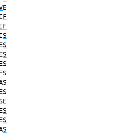
V
E
I
F
IF
I
S
E
S
E
S
ES
ES
AS
ES
SE
E
S
E
S
A
S