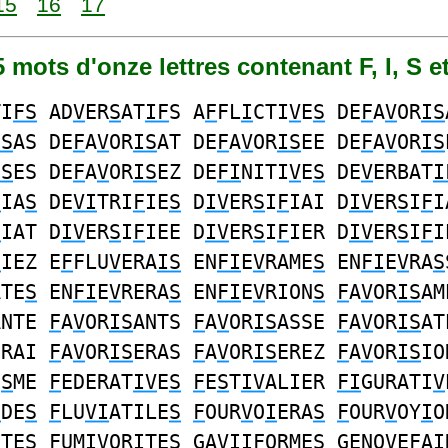
15
16
17
05 mots d'onze lettres contenant F, I, S e
TI
FS
AD
V
ER
S
AT
IF
S A
F
FL
I
CTI
V
E
S
DE
F
A
V
OR
IS
IS
AS DE
F
A
V
OR
IS
AT DE
F
A
V
OR
IS
EE DE
F
A
V
OR
IS
IS
ES DE
F
A
V
OR
IS
EZ DE
FI
NITI
V
E
S
DE
V
ERBAT
I
F
IA
S
DE
VI
TRI
F
IE
S
D
IV
ER
S
I
F
IAI D
IV
ER
S
I
F
I
F
IAT D
IV
ER
S
I
F
IEE D
IV
ER
S
I
F
IER D
IV
ER
S
I
F
I
F
IEZ E
F
FLU
V
ERA
IS
EN
FI
E
V
RAME
S
EN
FI
E
V
RA
S
ATE
S
EN
FI
E
V
RERA
S
EN
FI
E
V
RION
S
F
A
V
OR
IS
AM
ANTE
F
A
V
OR
IS
ANTS
F
A
V
OR
IS
ASSE
F
A
V
OR
IS
AT
ERAI
F
A
V
OR
IS
ERAS
F
A
V
OR
IS
EREZ
F
A
V
OR
IS
IO
I
S
ME
F
EDERAT
IV
E
S
F
E
S
T
IV
ALIER
FI
GURATI
V
I
DE
S
F
LU
VI
ATILE
S
F
OUR
V
O
I
ERA
S
F
OUR
V
OY
I
O
ITE
S
F
UM
IV
ORITE
S
GA
VI
I
F
ORME
S
GENO
V
E
F
A
I