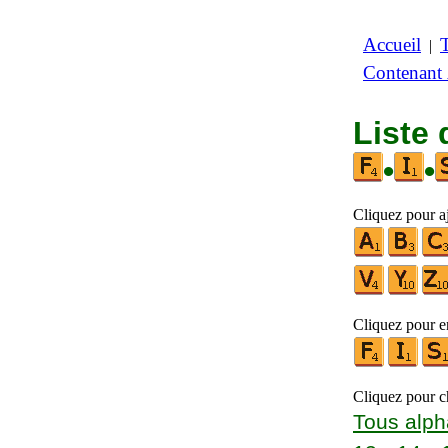
Accueil
|
Contenant
Liste 
•
•
Cliquez pour a
Cliquez pour en
Cliquez pour ch
Tous alph