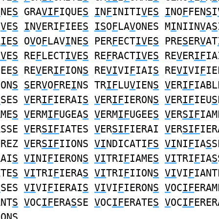
I
NE
S
GRA
VIF
IQUE
S
I
N
F
INITI
V
E
S
I
NO
F
FEN
S
I
U
V
E
S
I
N
V
ERI
F
IEE
S
IS
O
F
LA
V
ONES M
I
NIIN
V
A
S
R
I
E
S
O
V
O
F
LAV
I
NE
S
PER
F
ECT
IV
E
S
PRE
S
ER
V
AT
IV
E
S
RE
F
LECT
IV
E
S
RE
F
RACT
IV
E
S
RE
V
ER
IF
IA
IEE
S
RE
V
ER
IF
ION
S
RE
VI
VI
F
IAI
S
RE
VI
VI
F
IE
ION
S
S
ER
V
O
F
RE
I
NS TR
IF
LU
V
IEN
S
V
ER
IF
IABL
S
SES
V
ER
IF
IERAI
S
V
ER
IF
IERON
S
V
ER
IF
IEU
S
RME
S
V
ERM
IF
UGEA
S
V
ERM
IF
UGEE
S
V
ER
SIF
IAM
ASSE
V
ER
SIF
IATES
V
ER
SIF
IERAI
V
ER
SIF
IER
EREZ
V
ER
SIF
IIONS
VI
NDICATI
FS
VI
NI
F
IA
S
S
RAI
S
VI
NI
F
IERON
S
VI
TRI
F
IAME
S
VI
TRI
F
IA
S
ATE
S
VI
TRI
F
IERA
S
VI
TRI
F
IION
S
VI
VI
F
IANT
S
SES
VI
VI
F
IERAI
S
VI
VI
F
IERON
S
V
OC
IF
ERAM
ANT
S
V
OC
IF
ERA
S
SE
V
OC
IF
ERATE
S
V
OC
IF
ERER
ION
S