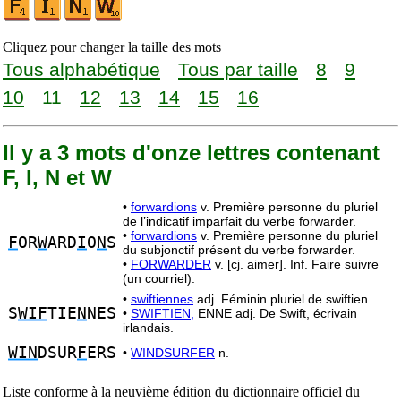
Cliquez pour changer la taille des mots
Tous alphabétique
Tous par taille
8
9
10
11
12
13
14
15
16
Il y a 3 mots d'onze lettres contenant
F, I, N et W
•
forwardions
v. Première personne du pluriel
de l’indicatif imparfait du verbe forwarder.
•
forwardions
v. Première personne du pluriel
F
OR
W
ARD
I
O
N
S
du subjonctif présent du verbe forwarder.
•
FORWARDER
v. [cj. aimer]. Inf. Faire suivre
(un courriel).
•
swiftiennes
adj. Féminin pluriel de swiftien.
S
WIF
TIE
N
NES
•
SWIFTIEN,
ENNE adj. De Swift, écrivain
irlandais.
WIN
DSUR
F
ERS
•
WINDSURFER
n.
Liste conforme à la neuvième édition du dictionnaire officiel du