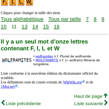
Cliquez pour changer la taille des mots
Tous alphabétique
Tous par taille
7
8
9
10
11
13
14
15
16
Il y a un seul mot d'onze lettres
contenant F, I, L et W
•
wolframites
n.f. Pluriel de wolframite.
W
O
LF
RAM
I
TES
•
WOLFRAMITE
n.f. (= wolfram) Minerai de
tungstène.
Liste conforme à la neuvième édition du dictionnaire officiel du
scrabble.
Les définitions sont de courts extraits de
WikWik.org
et de
1Mot.net
.
Haut de page
Liste précédente
Liste suivante