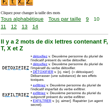
Cliquez pour changer la taille des mots
Tous alphabétique
Tous par taille
9
10
11
12
13
14
Il y a 2 mots de dix lettres contenant F,
T, X et Z
•
détoxifiez
v. Deuxième personne du pluriel de
l’indicatif présent du verbe détoxifier.
•
détoxifiez
v. Deuxième personne du pluriel de
DE
T
O
X
I
F
IE
Z
l’impératif du verbe détoxifier.
•
DÉTOXIFIER
v. [cj. nier]. (= détoxiquer)
Débarrasser (une substance) de ses effets
toxiques.
•
exfiltriez
v. Deuxième personne du pluriel de
l’indicatif imparfait du verbe exfiltrer.
•
exfiltriez
v. Deuxième personne du pluriel du
E
XF
IL
T
RIE
Z
subjonctif présent du verbe exfiltrer.
•
EXFILTRER
v. [cj. aimer]. Rapatrier (un agent
secret).