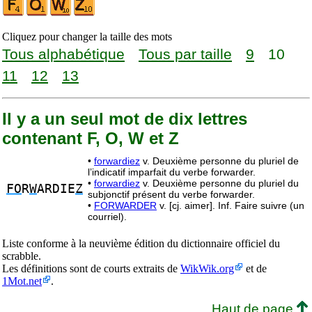
Cliquez pour changer la taille des mots
Tous alphabétique
Tous par taille
9
10
11
12
13
Il y a un seul mot de dix lettres
contenant F, O, W et Z
•
forwardiez
v. Deuxième personne du pluriel de
l’indicatif imparfait du verbe forwarder.
•
forwardiez
v. Deuxième personne du pluriel du
FO
R
W
ARDIE
Z
subjonctif présent du verbe forwarder.
•
FORWARDER
v. [cj. aimer]. Inf. Faire suivre (un
courriel).
Liste conforme à la neuvième édition du dictionnaire officiel du
scrabble.
Les définitions sont de courts extraits de
WikWik.org
et de
1Mot.net
.
Haut de page