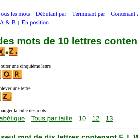
Tous les mots
Débutant par
Terminant par
Contenant
|
|
|
 A & B
En position
|
des mots de 10 lettres conte
•
jouter une cinquième lettre
lever une lettre
anger la taille des mots
abétique
Tous par taille
10
12
13
n seul mot de dix lettres contenant F, I, 