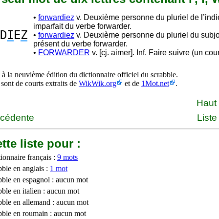
•
forwardiez
v. Deuxième personne du pluriel de l’indic
imparfait du verbe forwarder.
D
I
E
Z
•
forwardiez
v. Deuxième personne du pluriel du subjo
présent du verbe forwarder.
•
FORWARDER
v. [cj. aimer]. Inf. Faire suivre (un cour
à la neuvième édition du dictionnaire officiel du scrabble.
 sont de courts extraits de
WikWik.org
et de
1Mot.net
.
Haut
écédente
Liste
tte liste pour :
ionnaire français :
9 mots
bble en anglais :
1 mot
bble en espagnol : aucun mot
ble en italien : aucun mot
bble en allemand : aucun mot
bble en roumain : aucun mot