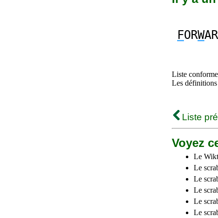
F
OR
W
AR
Liste conforme 
Les définitions
Liste pr
Voyez ce
Le Wikt
Le scra
Le scra
Le scrab
Le scra
Le scra