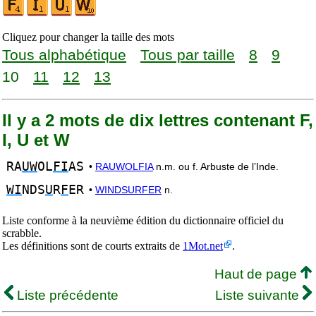
Cliquez pour changer la taille des mots
Tous alphabétique
Tous par taille
8
9
10
11
12
13
Il y a 2 mots de dix lettres contenant F,
I, U et W
RA
UW
OL
FI
AS
•
RAUWOLFIA
n.m. ou f. Arbuste de l’Inde.
WI
NDS
U
R
F
ER
•
WINDSURFER
n.
Liste conforme à la neuvième édition du dictionnaire officiel du
scrabble.
Les définitions sont de courts extraits de
1Mot.net
.
Haut de page
Liste précédente
Liste suivante