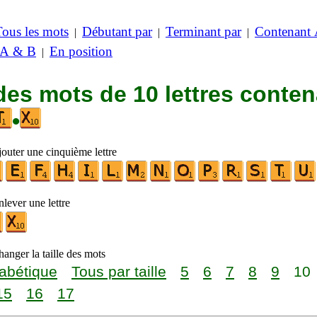
Tous les mots
Débutant par
Terminant par
Contenant
|
|
|
 A & B
En position
|
des mots de 10 lettres conte
•
jouter une cinquième lettre
lever une lettre
anger la taille des mots
abétique
Tous par taille
5
6
7
8
9
10
15
16
17