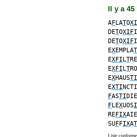
Il y a 45
A
F
LA
T
O
X
DE
T
O
XIF
DE
T
O
XIF
E
X
EMPLA
E
XFI
L
T
R
E
XFI
L
T
R
E
X
HAUS
T
E
XTI
NCT
F
AS
TI
DI
F
LE
X
UOS
RE
FIX
AI
SU
F
F
IX
A
Liste conforme 