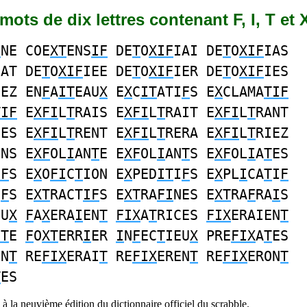
 mots de dix lettres contenant F, I, T et 
I
NE COE
XT
ENS
IF
DE
T
O
XIF
IAI DE
T
O
XIF
IAS
IAT DE
T
O
XIF
IEE DE
T
O
XIF
IER DE
T
O
XIF
IES
IEZ EN
F
A
IT
EAU
X
E
X
C
IT
ATI
F
S E
X
CLAMA
TIF
TIF
E
XFI
L
T
RAIS E
XFI
L
T
RAIT E
XFI
L
T
RANT
EES E
XFI
L
T
RENT E
XFI
L
T
RERA E
XFI
L
T
RIEZ
ONS E
XF
OL
I
AN
T
E E
XF
OL
I
AN
T
S E
XF
OL
I
A
T
ES
IF
S E
X
O
FI
C
T
ION E
X
PED
IT
I
F
S E
X
PL
I
CA
T
I
F
I
F
S E
XT
RACT
IF
S E
XT
RA
FI
NES E
XT
RA
F
RA
I
S
EU
X
F
A
X
ERA
I
EN
T
FIX
A
T
RICES
FIX
ERAIEN
T
IT
E
F
O
XT
ERR
I
ER
I
N
F
EC
T
IEU
X
PRE
FIX
A
T
ES
EN
T
RE
FIX
ERAI
T
RE
FIX
EREN
T
RE
FIX
ERON
T
T
ES
à la neuvième édition du dictionnaire officiel du scrabble.