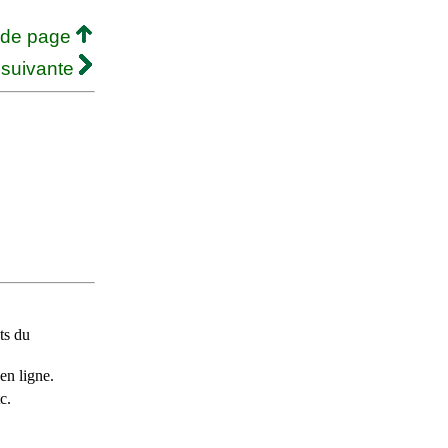
 de page
 suivante
ts du
en ligne.
c.