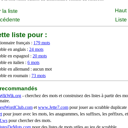
Haut
la liste
écédente
Liste
tte liste pour :
ionnaire français :
179 mots
bble en anglais :
24 mots
bble en espagnol :
20 mots
ble en italien :
6 mots
bble en allemand : aucun mot
bble en roumain :
73 mots
b recommandés
WikWik.org
- cherchez des mots et construisez des listes à partir des mo
naire.
stWordClub.com
et
www.Jette7.com
pour jouer au scrabble duplicate 
t
pour jouer avec les mots, les anagrammes, les suffixes, les préfixes, et
f.ws
pour chercher des mots.
stesDeMots.com
pour des listes de mots utiles au jeu de scrabble.