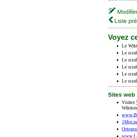
Modifier 
Liste pr
Voyez ce
Le Wikt
Le scra
Le scra
Le scrab
Le scra
Le scra
Sites we
Visitez
Wiktion
www.Be
1Mot.ne
Ortogra
www.Li