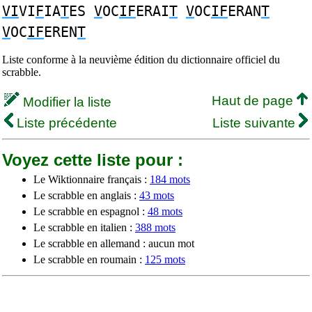
VI
VI
F
IA
T
ES
V
OC
IF
ERAI
T
V
OC
IF
ERAN
T
V
OC
IF
EREN
T
Liste conforme à la neuvième édition du dictionnaire officiel du
scrabble.
Haut de page
Modifier la liste
Liste précédente
Liste suivante
Voyez cette liste pour :
Le Wiktionnaire français :
184 mots
Le scrabble en anglais :
43 mots
Le scrabble en espagnol :
48 mots
Le scrabble en italien :
388 mots
Le scrabble en allemand : aucun mot
Le scrabble en roumain :
125 mots