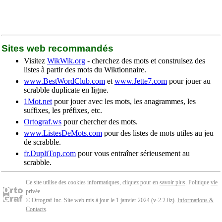
Sites web recommandés
Visitez
WikWik.org
- cherchez des mots et construisez des
listes à partir des mots du Wiktionnaire.
www.BestWordClub.com
et
www.Jette7.com
pour jouer au
scrabble duplicate en ligne.
1Mot.net
pour jouer avec les mots, les anagrammes, les
suffixes, les préfixes, etc.
Ortograf.ws
pour chercher des mots.
www.ListesDeMots.com
pour des listes de mots utiles au jeu
de scrabble.
fr.DupliTop.com
pour vous entraîner sérieusement au
scrabble.
Ce site utilise des cookies informatiques, cliquez pour en
savoir plus
. Politique
vie
privée
.
© Ortograf Inc. Site web mis à jour le 1 janvier 2024 (v-2.2.0
z
).
Informations &
Contacts
.