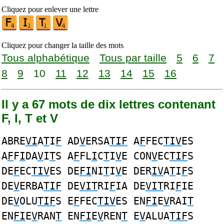
Cliquez pour enlever une lettre
Cliquez pour changer la taille des mots
Tous alphabétique
Tous par taille
5
6
7
8
9
10
11
12
13
14
15
16
Il y a 67 mots de dix lettres contenant
F, I, T et V
ABRE
VI
A
T
I
F
AD
V
ERSA
TIF
A
F
FEC
TIV
ES
A
F
F
I
DA
V
I
T
S A
F
FL
I
C
T
I
V
E CON
V
EC
TIF
S
DE
F
EC
TIV
ES DE
FI
NI
T
I
V
E DER
IV
A
T
I
F
S
DE
V
ERBA
TIF
DE
VIT
RI
F
IA DE
VIT
RI
F
IE
DE
V
OLU
TIF
S E
F
FEC
TIV
ES EN
FI
E
V
RAI
T
EN
FI
E
V
RAN
T
EN
FI
E
V
REN
T
E
V
ALUA
TIF
S