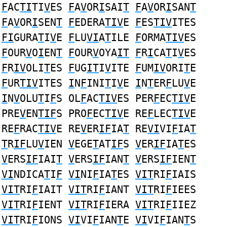
F
AC
TI
TI
V
ES
F
A
V
OR
I
SAI
T
F
A
V
OR
I
SAN
T
F
A
V
OR
I
SEN
T
F
EDERA
TIV
E
F
ES
TIV
ITES
FI
GURA
T
I
V
E
F
LU
VI
A
T
ILE
F
ORMA
TIV
ES
F
OUR
V
O
I
EN
T
F
OUR
V
OYA
IT
F
R
I
CA
T
I
V
ES
F
R
IV
OLI
T
ES
F
UG
IT
I
V
ITE
F
UM
IV
ORI
T
E
F
UR
TIV
ITES
I
N
F
INI
T
I
V
E
I
N
T
ER
F
LU
V
E
I
N
V
OLU
T
I
F
S OL
F
AC
TIV
ES PER
F
EC
TIV
E
PRE
V
EN
TIF
S PRO
F
EC
TIV
E RE
F
LEC
TIV
E
RE
F
RAC
TIV
E RE
V
ER
IF
IA
T
RE
VI
VI
F
IA
T
T
R
IF
LU
V
IEN
V
EGE
T
AT
IF
S
V
ER
IF
IA
T
ES
V
ERS
IF
IAI
T
V
ERS
IF
IAN
T
V
ERS
IF
IEN
T
VI
NDICA
T
I
F
VI
NI
F
IA
T
ES
VIT
RI
F
IAIS
VIT
RI
F
IAIT
VIT
RI
F
IANT
VIT
RI
F
IEES
VIT
RI
F
IENT
VIT
RI
F
IERA
VIT
RI
F
IIEZ
VIT
RI
F
IONS
VI
VI
F
IAN
T
E
VI
VI
F
IAN
T
S