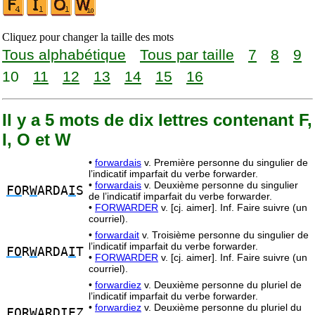
Cliquez pour changer la taille des mots
Tous alphabétique
Tous par taille
7
8
9
10
11
12
13
14
15
16
Il y a 5 mots de dix lettres contenant F,
I, O et W
•
forwardais
v. Première personne du singulier de
l’indicatif imparfait du verbe forwarder.
•
forwardais
v. Deuxième personne du singulier
FO
R
W
ARDA
I
S
de l’indicatif imparfait du verbe forwarder.
•
FORWARDER
v. [cj. aimer]. Inf. Faire suivre (un
courriel).
•
forwardait
v. Troisième personne du singulier de
l’indicatif imparfait du verbe forwarder.
FO
R
W
ARDA
I
T
•
FORWARDER
v. [cj. aimer]. Inf. Faire suivre (un
courriel).
•
forwardiez
v. Deuxième personne du pluriel de
l’indicatif imparfait du verbe forwarder.
•
forwardiez
v. Deuxième personne du pluriel du
FO
R
W
ARD
I
EZ