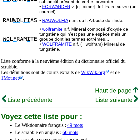
subjonctif présent du verbe forwarder.
•
FORWARDER
v. [cj. aimer]. Inf. Faire suivre (un
courriel).
RAU
WO
L
FI
AS
•
RAUWOLFIA
n.m. ou f. Arbuste de l’Inde.
•
wolframite
n.f. Minéral composé d’oxyde de
tungstène qui n’est pas une espèce mais un
WO
L
F
RAM
I
TE
groupe dont les termes extrêmes…
•
WOLFRAMITE
n.f. (= wolfram) Minerai de
tungstène.
Liste conforme à la neuvième édition du dictionnaire officiel du
scrabble.
Les définitions sont de courts extraits de
WikWik.org
et de
1Mot.net
.
Haut de page
Liste précédente
Liste suivante
Voyez cette liste pour :
Le Wiktionnaire français :
49 mots
Le scrabble en anglais :
60 mots
Le scrabble en espagnol : aucun mot