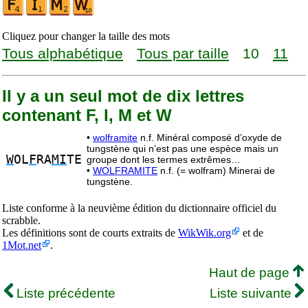
Cliquez pour changer la taille des mots
Tous alphabétique
Tous par taille
10
11
Il y a un seul mot de dix lettres
contenant F, I, M et W
•
wolframite
n.f. Minéral composé d’oxyde de
tungstène qui n’est pas une espèce mais un
W
OL
F
RA
MI
TE
groupe dont les termes extrêmes…
•
WOLFRAMITE
n.f. (= wolfram) Minerai de
tungstène.
Liste conforme à la neuvième édition du dictionnaire officiel du
scrabble.
Les définitions sont de courts extraits de
WikWik.org
et de
1Mot.net
.
Haut de page
Liste précédente
Liste suivante