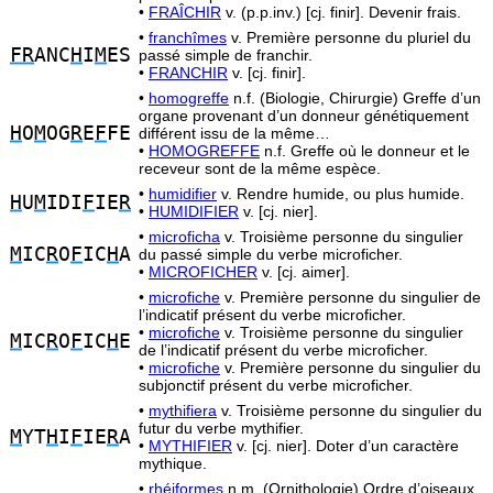
•
FRAÎCHIR
v. (p.p.inv.) [cj. finir]. Devenir frais.
•
franchîmes
v. Première personne du pluriel du
FR
ANC
H
I
M
ES
passé simple de franchir.
•
FRANCHIR
v. [cj. finir].
•
homogreffe
n.f. (Biologie, Chirurgie) Greffe d’un
organe provenant d’un donneur génétiquement
H
O
M
OG
R
E
F
FE
différent issu de la même…
•
HOMOGREFFE
n.f. Greffe où le donneur et le
receveur sont de la même espèce.
•
humidifier
v. Rendre humide, ou plus humide.
H
U
M
IDI
F
IE
R
•
HUMIDIFIER
v. [cj. nier].
•
microficha
v. Troisième personne du singulier
M
IC
R
O
F
IC
H
A
du passé simple du verbe microficher.
•
MICROFICHER
v. [cj. aimer].
•
microfiche
v. Première personne du singulier de
l’indicatif présent du verbe microficher.
•
microfiche
v. Troisième personne du singulier
M
IC
R
O
F
IC
H
E
de l’indicatif présent du verbe microficher.
•
microfiche
v. Première personne du singulier du
subjonctif présent du verbe microficher.
•
mythifiera
v. Troisième personne du singulier du
futur du verbe mythifier.
M
YT
H
I
F
IE
R
A
•
MYTHIFIER
v. [cj. nier]. Doter d’un caractère
mythique.
•
rhéiformes
n.m. (Ornithologie) Ordre d’oiseaux