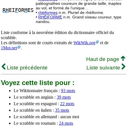
paléognathes coureurs de grande taille, inaptes
au vol, et formé de l’unique…
RH
EI
F
OR
M
ES
•
rhéiformes
n.m. Pluriel de rhéiforme.
•
RHÉIFORME
n.m. Grand oiseau coureur, type
nandou.
Liste conforme à la neuvième édition du dictionnaire officiel du
scrabble.
Les définitions sont de courts extraits de
WikWik.org
et de
1Mot.net
.
Haut de page
Liste précédente
Liste suivante
Voyez cette liste pour :
Le Wiktionnaire français :
93 mots
Le scrabble en anglais :
39 mots
Le scrabble en espagnol :
22 mots
Le scrabble en italien :
35 mots
Le scrabble en allemand : aucun mot
Le scrabble en roumain :
24 mots