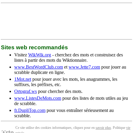
Sites web recommandés
Visitez
WikWik.org
- cherchez des mots et construisez des
listes à partir des mots du Wiktionnaire.
www.BestWordClub.com
et
www.Jette7.com
pour jouer au
scrabble duplicate en ligne.
1Mot.net
pour jouer avec les mots, les anagrammes, les
suffixes, les préfixes, etc.
Ortograf.ws
pour chercher des mots.
www.ListesDeMots.com
pour des listes de mots utiles au jeu
de scrabble.
fr.DupliTop.com
pour vous entraîner sérieusement au
scrabble.
Ce site utilise des cookies informatiques, cliquez pour en
savoir plus
. Politique
vie