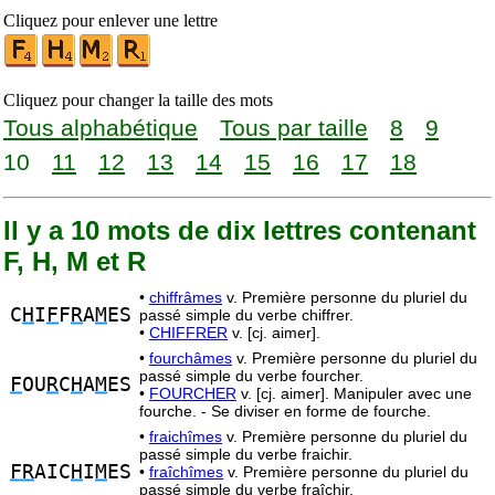
Cliquez pour enlever une lettre
Cliquez pour changer la taille des mots
Tous alphabétique
Tous par taille
8
9
10
11
12
13
14
15
16
17
18
Il y a 10 mots de dix lettres contenant
F, H, M et R
•
chiffrâmes
v. Première personne du pluriel du
C
H
I
F
F
R
A
M
ES
passé simple du verbe chiffrer.
•
CHIFFRER
v. [cj. aimer].
•
fourchâmes
v. Première personne du pluriel du
passé simple du verbe fourcher.
F
OU
R
C
H
A
M
ES
•
FOURCHER
v. [cj. aimer]. Manipuler avec une
fourche. - Se diviser en forme de fourche.
•
fraichîmes
v. Première personne du pluriel du
passé simple du verbe fraichir.
FR
AIC
H
I
M
ES
•
fraîchîmes
v. Première personne du pluriel du
passé simple du verbe fraîchir.