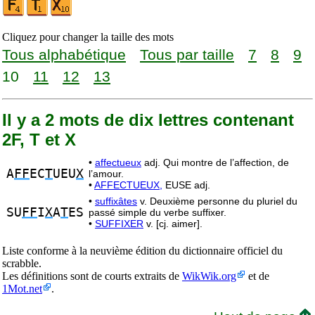
Cliquez pour changer la taille des mots
Tous alphabétique
Tous par taille
7
8
9
10
11
12
13
Il y a 2 mots de dix lettres contenant
2F, T et X
•
affectueux
adj. Qui montre de l’affection, de
A
FF
EC
T
UEU
X
l’amour.
•
AFFECTUEUX,
EUSE adj.
•
suffixâtes
v. Deuxième personne du pluriel du
SU
FF
I
X
A
T
ES
passé simple du verbe suffixer.
•
SUFFIXER
v. [cj. aimer].
Liste conforme à la neuvième édition du dictionnaire officiel du
scrabble.
Les définitions sont de courts extraits de
WikWik.org
et de
1Mot.net
.