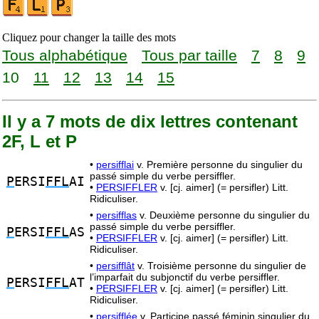
Cliquez pour changer la taille des mots
Tous alphabétique
Tous par taille
7
8
9
10
11
12
13
14
15
Il y a 7 mots de dix lettres contenant
2F, L et P
•
persifflai
v. Première personne du singulier du
passé simple du verbe persiffler.
P
ERSI
FFL
AI
•
PERSIFFLER
v. [cj. aimer] (= persifler) Litt.
Ridiculiser.
•
persifflas
v. Deuxième personne du singulier du
passé simple du verbe persiffler.
P
ERSI
FFL
AS
•
PERSIFFLER
v. [cj. aimer] (= persifler) Litt.
Ridiculiser.
•
persifflât
v. Troisième personne du singulier de
l’imparfait du subjonctif du verbe persiffler.
P
ERSI
FFL
AT
•
PERSIFFLER
v. [cj. aimer] (= persifler) Litt.
Ridiculiser.
•
persifflée
v. Participe passé féminin singulier du