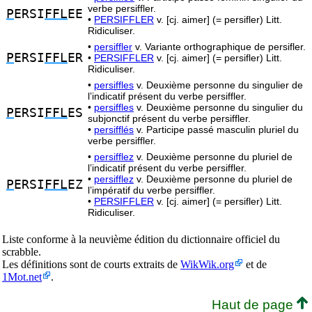
verbe persiffler.
P
ERSI
FFL
EE
•
PERSIFFLER
v. [cj. aimer] (= persifler) Litt.
Ridiculiser.
•
persiffler
v. Variante orthographique de persifler.
P
ERSI
FFL
ER
•
PERSIFFLER
v. [cj. aimer] (= persifler) Litt.
Ridiculiser.
•
persiffles
v. Deuxième personne du singulier de
l’indicatif présent du verbe persiffler.
•
persiffles
v. Deuxième personne du singulier du
P
ERSI
FFL
ES
subjonctif présent du verbe persiffler.
•
persifflés
v. Participe passé masculin pluriel du
verbe persiffler.
•
persifflez
v. Deuxième personne du pluriel de
l’indicatif présent du verbe persiffler.
•
persifflez
v. Deuxième personne du pluriel de
P
ERSI
FFL
EZ
l’impératif du verbe persiffler.
•
PERSIFFLER
v. [cj. aimer] (= persifler) Litt.
Ridiculiser.
Liste conforme à la neuvième édition du dictionnaire officiel du
scrabble.
Les définitions sont de courts extraits de
WikWik.org
et de
1Mot.net
.
Haut de page