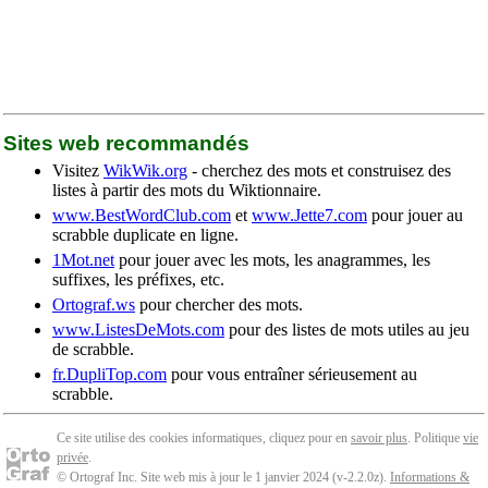
Sites web recommandés
Visitez
WikWik.org
- cherchez des mots et construisez des
listes à partir des mots du Wiktionnaire.
www.BestWordClub.com
et
www.Jette7.com
pour jouer au
scrabble duplicate en ligne.
1Mot.net
pour jouer avec les mots, les anagrammes, les
suffixes, les préfixes, etc.
Ortograf.ws
pour chercher des mots.
www.ListesDeMots.com
pour des listes de mots utiles au jeu
de scrabble.
fr.DupliTop.com
pour vous entraîner sérieusement au
scrabble.
Ce site utilise des cookies informatiques, cliquez pour en
savoir plus
. Politique
vie
privée
.
© Ortograf Inc. Site web mis à jour le 1 janvier 2024 (v-2.2.0
z
).
Informations &