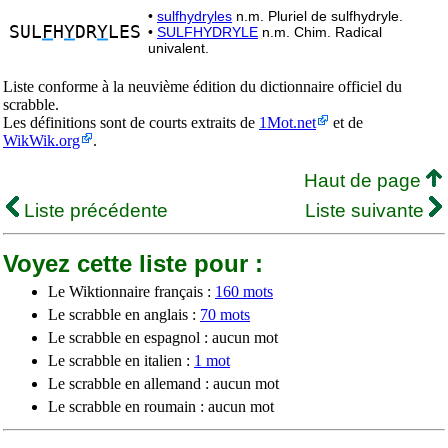
•
sulfhydryles
n.m. Pluriel de sulfhydryle.
SUL
F
H
Y
DR
Y
LES
•
SULFHYDRYLE
n.m. Chim. Radical
univalent.
Liste conforme à la neuvième édition du dictionnaire officiel du
scrabble.
Les définitions sont de courts extraits de
1Mot.net
et de
WikWik.org
.
Haut de page
Liste précédente
Liste suivante
Voyez cette liste pour :
Le Wiktionnaire français :
160 mots
Le scrabble en anglais :
70 mots
Le scrabble en espagnol : aucun mot
Le scrabble en italien :
1 mot
Le scrabble en allemand : aucun mot
Le scrabble en roumain : aucun mot