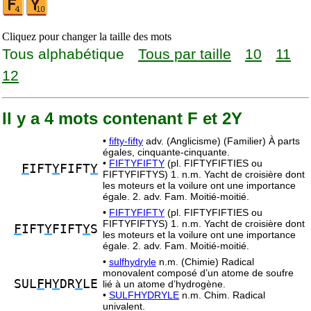
Cliquez pour changer la taille des mots
Tous alphabétique
Tous par taille
10
11
12
Il y a 4 mots contenant F et 2Y
•
fifty-fifty
adv. (Anglicisme) (Familier) À parts
égales, cinquante-cinquante.
•
FIFTYFIFTY
(pl. FIFTYFIFTIES ou
F
IFT
Y
FIFT
Y
FIFTYFIFTYS) 1. n.m. Yacht de croisière dont
les moteurs et la voilure ont une importance
égale. 2. adv. Fam. Moitié-moitié.
•
FIFTYFIFTY
(pl. FIFTYFIFTIES ou
FIFTYFIFTYS) 1. n.m. Yacht de croisière dont
F
IFT
Y
FIFT
Y
S
les moteurs et la voilure ont une importance
égale. 2. adv. Fam. Moitié-moitié.
•
sulfhydryle
n.m. (Chimie) Radical
monovalent composé d’un atome de soufre
SUL
F
H
Y
DR
Y
LE
lié à un atome d’hydrogène.
•
SULFHYDRYLE
n.m. Chim. Radical
univalent.