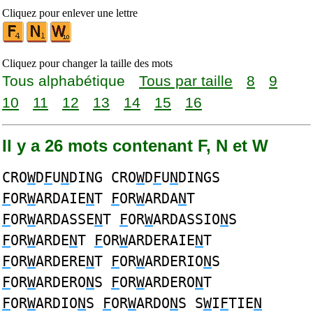
Cliquez pour enlever une lettre
Cliquez pour changer la taille des mots
Tous alphabétique
Tous par taille
8
9
10
11
12
13
14
15
16
Il y a 26 mots contenant F, N et W
CRO
W
D
F
U
N
DING CRO
W
D
F
U
N
DINGS
F
OR
W
ARDAIE
N
T
F
OR
W
ARDA
N
T
F
OR
W
ARDASSE
N
T
F
OR
W
ARDASSIO
N
S
F
OR
W
ARDE
N
T
F
OR
W
ARDERAIE
N
T
F
OR
W
ARDERE
N
T
F
OR
W
ARDERIO
N
S
F
OR
W
ARDERO
N
S
F
OR
W
ARDERO
N
T
F
OR
W
ARDIO
N
S
F
OR
W
ARDO
N
S S
W
I
F
TIE
N