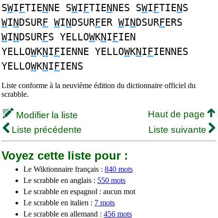
S
W
I
F
TIE
N
NE S
W
I
F
TIE
N
NES S
W
I
F
TIE
N
S
W
I
N
DSUR
F
W
I
N
DSUR
F
ER
W
I
N
DSUR
F
ERS
W
I
N
DSUR
F
S YELLO
W
K
N
I
F
IEN
YELLO
W
K
N
I
F
IENNE YELLO
W
K
N
I
F
IENNES
YELLO
W
K
N
I
F
IENS
Liste conforme à la neuvième édition du dictionnaire officiel du
scrabble.
Haut de page
Modifier la liste
Liste précédente
Liste suivante
Voyez cette liste pour :
Le Wiktionnaire français :
840 mots
Le scrabble en anglais :
550 mots
Le scrabble en espagnol : aucun mot
Le scrabble en italien :
7 mots
Le scrabble en allemand :
456 mots