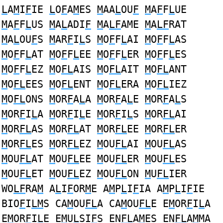
L
A
M
I
F
IE
L
O
F
A
M
ES
M
AA
L
OU
F
M
A
F
F
L
UE
M
A
F
F
L
US
M
A
L
ADI
F
M
A
LF
AME
M
A
LF
RAT
M
A
L
OU
F
S
M
AR
F
I
L
S
M
O
F
F
L
AI
M
O
F
F
L
AS
M
O
F
F
L
AT
M
O
F
F
L
EE
M
O
F
F
L
ER
M
O
F
F
L
ES
M
O
F
F
L
EZ
M
O
FL
AIS
M
O
FL
AIT
M
O
FL
ANT
M
O
FL
EES
M
O
FL
ENT
M
O
FL
ERA
M
O
FL
IEZ
M
O
FL
ONS
M
OR
F
A
L
A
M
OR
F
A
L
E
M
OR
F
A
L
S
M
OR
F
I
L
A
M
OR
F
I
L
E
M
OR
F
I
L
S
M
OR
FL
AI
M
OR
FL
AS
M
OR
FL
AT
M
OR
FL
EE
M
OR
FL
ER
M
OR
FL
ES
M
OR
FL
EZ
M
OU
FL
AI
M
OU
FL
AS
M
OU
FL
AT
M
OU
FL
EE
M
OU
FL
ER
M
OU
FL
ES
M
OU
FL
ET
M
OU
FL
EZ
M
OU
FL
ON
M
U
FL
IER
WO
LF
RA
M
A
L
I
F
OR
M
E A
M
P
L
I
F
IA A
M
P
L
I
F
IE
BIO
F
I
LM
S CA
M
OU
FL
A CA
M
OU
FL
E E
M
OR
F
I
L
A
E
M
OR
F
I
L
E E
M
U
L
SI
F
S EN
FL
A
M
ES EN
FL
A
M
MA