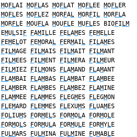
M
O
FL
AI
M
O
FL
AS
M
O
FL
AT
M
O
FL
EE
M
O
FL
ER
M
O
FL
ES
M
O
FL
EZ
M
OR
F
A
L
M
OR
F
I
L
M
OR
FL
A
M
OR
FL
E
M
OU
FL
A
M
OU
FL
E
M
U
FL
ES BIO
F
I
LM
E
M
U
L
SI
F
F
A
M
I
L
LE
F
E
L
A
M
ES
F
E
M
E
L
LE
F
E
M
E
L
OT
F
E
M
ORA
L
F
ER
M
AI
L
F
I
L
A
M
ES
F
I
LM
AGE
F
I
LM
AIS
F
I
LM
AIT
F
I
LM
ANT
F
I
LM
EES
F
I
LM
ENT
F
I
LM
ERA
F
I
LM
EUR
F
I
LM
IEZ
F
I
LM
ONS
FL
A
M
AND
FL
A
M
ANT
FL
A
M
BAI
FL
A
M
BAS
FL
A
M
BAT
FL
A
M
BEE
FL
A
M
BER
FL
A
M
BES
FL
A
M
BEZ
FL
A
M
INE
FL
A
M
MEE
FL
A
M
MES
FL
EG
M
ES
FL
EG
M
ON
FL
E
M
ARD
FL
E
M
MES
FL
EXU
M
S
FL
UA
M
ES
F
O
L
IU
M
S
F
OR
M
E
L
S
F
OR
M
O
L
A
F
OR
M
O
L
E
F
OR
M
O
L
S
F
OR
M
U
L
A
F
OR
M
U
L
E
F
OR
M
Y
L
E
F
U
LM
ARS
F
U
LM
INA
F
U
LM
INE
F
U
M
AB
L
E