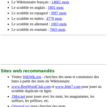
Le Wiktionnaire français :
14661 mots
Le scrabble en anglais :
1801 mots
Le scrabble en espagnol :
3997 mots
Le scrabble en italien :
4779 mots
Le scrabble en allemand :
1065 mots
Le scrabble en roumain :
7603 mots
Sites web recommandés
Visitez
WikWik.org
- cherchez des mots et construisez des
listes à partir des mots du Wiktionnaire.
www.BestWordClub.com
et
www.Jette7.com
pour jouer au
scrabble duplicate en ligne.
1Mot.net
pour jouer avec les mots, les anagrammes, les
suffixes, les préfixes, etc.
Ortograf.ws
pour chercher des mots.