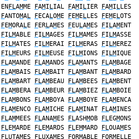
EN
FL
A
M
ME
F
A
M
I
L
IAL
F
A
M
I
L
IER
F
A
M
I
L
LES
F
ANTO
M
A
L
F
ECA
L
O
M
E
F
E
M
E
L
LES
F
E
M
E
L
OTS
F
E
M
ORA
L
E
F
ER
L
A
M
ES
F
EU
L
A
M
ES
F
I
L
A
M
ENT
F
I
LM
ABLE
F
I
LM
AGES
F
I
LM
AMES
F
I
LM
ASSE
F
I
LM
ATES
F
I
LM
ERAI
F
I
LM
ERAS
F
I
LM
EREZ
F
I
LM
EURS
F
I
LM
EUSE
F
I
LM
IONS
F
I
LM
IQUE
FL
A
M
ANDE
FL
A
M
ANDS
FL
A
M
ANTS
FL
A
M
BAGE
FL
A
M
BAIS
FL
A
M
BAIT
FL
A
M
BANT
FL
A
M
BARD
FL
A
M
BART
FL
A
M
BEAU
FL
A
M
BEES
FL
A
M
BENT
FL
A
M
BERA
FL
A
M
BEUR
FL
A
M
BIEZ
FL
A
M
BOIE
FL
A
M
BONS
FL
A
M
BOYA
FL
A
M
BOYE
FL
A
M
ENCA
FL
A
M
ENCO
FL
A
M
ICHE
FL
A
M
INAT
FL
A
M
INES
FL
A
M
MEES
FL
ANA
M
ES
FL
ASH
M
OB
FL
EG
M
ONS
FL
E
M
ARDE
FL
E
M
ARDS
FL
E
M
MARD
FL
OUA
M
ES
FL
UTA
M
ES
FL
UXA
M
ES
F
OR
M
AB
L
E
F
OR
M
E
L
LE