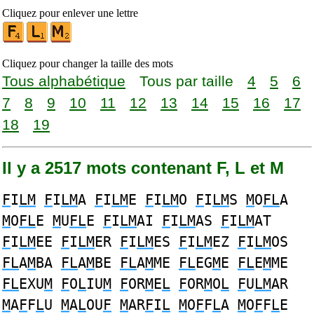
Cliquez pour enlever une lettre
Cliquez pour changer la taille des mots
Tous alphabétique
Tous par taille
4
5
6
7
8
9
10
11
12
13
14
15
16
17
18
19
Il y a 2517 mots contenant F, L et M
F
I
LM
F
I
LM
A
F
I
LM
E
F
I
LM
O
F
I
LM
S
M
O
FL
A
M
O
FL
E
M
U
FL
E
F
I
LM
AI
F
I
LM
AS
F
I
LM
AT
F
I
LM
EE
F
I
LM
ER
F
I
LM
ES
F
I
LM
EZ
F
I
LM
OS
FL
A
M
BA
FL
A
M
BE
FL
A
M
ME
FL
EG
M
E
FL
E
M
ME
FL
EXU
M
F
O
L
IU
M
F
OR
M
E
L
F
OR
M
O
L
F
U
LM
AR
M
A
F
F
L
U
M
A
L
OU
F
M
AR
F
I
L
M
O
F
F
L
A
M
O
F
F
L
E