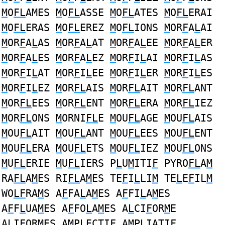
M
O
FL
AMES
M
O
FL
ASSE
M
O
FL
ATES
M
O
FL
ERAI
M
O
FL
ERAS
M
O
FL
EREZ
M
O
FL
IONS
M
OR
F
A
L
AI
M
OR
F
A
L
AS
M
OR
F
A
L
AT
M
OR
F
A
L
EE
M
OR
F
A
L
ER
M
OR
F
A
L
ES
M
OR
F
A
L
EZ
M
OR
F
I
L
AI
M
OR
F
I
L
AS
M
OR
F
I
L
AT
M
OR
F
I
L
EE
M
OR
F
I
L
ER
M
OR
F
I
L
ES
M
OR
F
I
L
EZ
M
OR
FL
AIS
M
OR
FL
AIT
M
OR
FL
ANT
M
OR
FL
EES
M
OR
FL
ENT
M
OR
FL
ERA
M
OR
FL
IEZ
M
OR
FL
ONS
M
ORNI
FL
E
M
OU
FL
AGE
M
OU
FL
AIS
M
OU
FL
AIT
M
OU
FL
ANT
M
OU
FL
EES
M
OU
FL
ENT
M
OU
FL
ERA
M
OU
FL
ETS
M
OU
FL
IEZ
M
OU
FL
ONS
M
U
FL
ERIE
M
U
FL
IERS P
L
U
M
ITI
F
PYRO
FL
A
M
RA
FL
A
M
ES RI
FL
A
M
ES TE
F
I
L
LI
M
TE
L
E
F
IL
M
WO
LF
RA
M
S A
F
FA
L
A
M
ES A
F
FI
L
A
M
ES
A
F
F
L
UA
M
ES A
F
FO
L
A
M
ES A
L
CI
F
OR
M
E
A
L
I
F
OR
M
ES A
M
P
L
ECTI
F
A
M
P
L
IATI
F