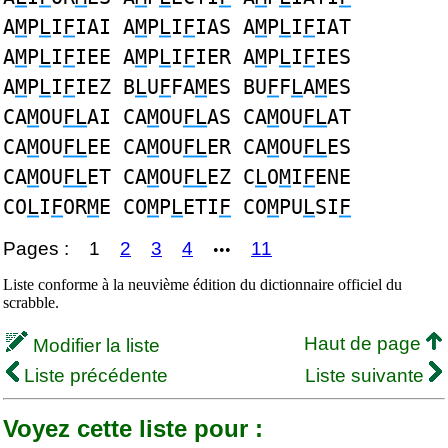
A
M
P
L
I
F
IAI A
M
P
L
I
F
IAS A
M
P
L
I
F
IAT
A
M
P
L
I
F
IEE A
M
P
L
I
F
IER A
M
P
L
I
F
IES
A
M
P
L
I
F
IEZ B
L
U
F
FA
M
ES BU
F
F
L
A
M
ES
CA
M
OU
FL
AI CA
M
OU
FL
AS CA
M
OU
FL
AT
CA
M
OU
FL
EE CA
M
OU
FL
ER CA
M
OU
FL
ES
CA
M
OU
FL
ET CA
M
OU
FL
EZ C
L
O
M
I
F
ENE
CO
L
I
F
OR
M
E CO
M
P
L
ETI
F
CO
M
PU
L
SI
F
Pages :
1
2
3
4
11
•••
Liste conforme à la neuvième édition du dictionnaire officiel du
scrabble.
Haut de page
Modifier la liste
Liste précédente
Liste suivante
Voyez cette liste pour :