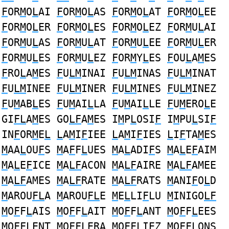
F
OR
M
O
L
AI
F
OR
M
O
L
AS
F
OR
M
O
L
AT
F
OR
M
O
L
EE
F
OR
M
O
L
ER
F
OR
M
O
L
ES
F
OR
M
O
L
EZ
F
OR
M
U
L
AI
F
OR
M
U
L
AS
F
OR
M
U
L
AT
F
OR
M
U
L
EE
F
OR
M
U
L
ER
F
OR
M
U
L
ES
F
OR
M
U
L
EZ
F
OR
M
Y
L
ES
F
OU
L
A
M
ES
F
RO
L
A
M
ES
F
U
LM
INAI
F
U
LM
INAS
F
U
LM
INAT
F
U
LM
INEE
F
U
LM
INER
F
U
LM
INES
F
U
LM
INEZ
F
U
M
AB
L
ES
F
U
M
AI
L
LA
F
U
M
AI
L
LE
F
U
M
ERO
L
E
GI
FL
A
M
ES GO
LF
A
M
ES I
M
P
L
OSI
F
I
M
PU
L
SI
F
IN
F
OR
M
E
L
L
A
M
I
F
IEE
L
A
M
I
F
IES
L
I
F
TA
M
ES
M
AA
L
OU
F
S
M
A
F
F
L
UES
M
A
L
ADI
F
S
M
A
L
E
F
AIM
M
A
L
E
F
ICE
M
A
LF
ACON
M
A
LF
AIRE
M
A
LF
AMEE
M
A
LF
AMES
M
A
LF
RATE
M
A
LF
RATS
M
ANI
F
O
L
D
M
AROU
FL
A
M
AROU
FL
E
M
E
L
LI
F
LU
M
INIGO
LF
M
O
F
F
L
AIS
M
O
F
F
L
AIT
M
O
F
F
L
ANT
M
O
F
F
L
EES
M
O
F
F
L
ENT
M
O
F
F
L
ERA
M
O
F
F
L
IEZ
M
O
F
F
L
ONS