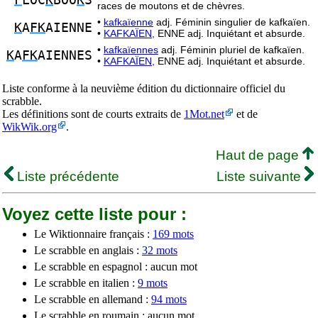
F
LOC
K
BOO
K
S
races de moutons et de chèvres.
•
kafkaïenne
adj. Féminin singulier de kafkaïen.
K
A
FK
AIENNE
•
KAFKAÏEN,
ENNE adj. Inquiétant et absurde.
•
kafkaïennes
adj. Féminin pluriel de kafkaïen.
K
A
FK
AIENNES
•
KAFKAÏEN,
ENNE adj. Inquiétant et absurde.
Liste conforme à la neuvième édition du dictionnaire officiel du
scrabble.
Les définitions sont de courts extraits de
1Mot.net
et de
WikWik.org
.
Haut de page
Liste précédente
Liste suivante
Voyez cette liste pour :
Le Wiktionnaire français :
169 mots
Le scrabble en anglais :
32 mots
Le scrabble en espagnol : aucun mot
Le scrabble en italien :
9 mots
Le scrabble en allemand :
94 mots
Le scrabble en roumain : aucun mot