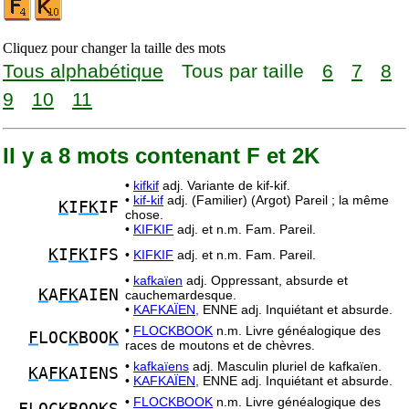
Cliquez pour changer la taille des mots
Tous alphabétique
Tous par taille
6
7
8
9
10
11
Il y a 8 mots contenant F et 2K
•
kifkif
adj. Variante de kif-kif.
•
kif-kif
adj. (Familier) (Argot) Pareil ; la même
K
I
FK
IF
chose.
•
KIFKIF
adj. et n.m. Fam. Pareil.
K
I
FK
IFS
•
KIFKIF
adj. et n.m. Fam. Pareil.
•
kafkaïen
adj. Oppressant, absurde et
K
A
FK
AIEN
cauchemardesque.
•
KAFKAÏEN,
ENNE adj. Inquiétant et absurde.
•
FLOCKBOOK
n.m. Livre généalogique des
F
LOC
K
BOO
K
races de moutons et de chèvres.
•
kafkaïens
adj. Masculin pluriel de kafkaïen.
K
A
FK
AIENS
•
KAFKAÏEN,
ENNE adj. Inquiétant et absurde.
•
FLOCKBOOK
n.m. Livre généalogique des