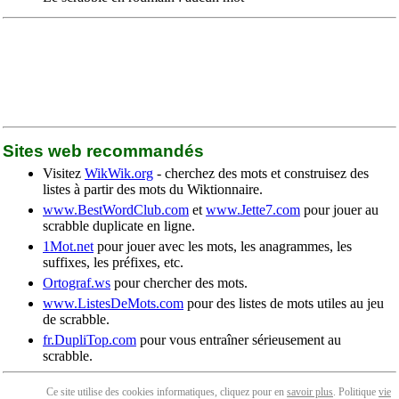
Sites web recommandés
Visitez
WikWik.org
- cherchez des mots et construisez des
listes à partir des mots du Wiktionnaire.
www.BestWordClub.com
et
www.Jette7.com
pour jouer au
scrabble duplicate en ligne.
1Mot.net
pour jouer avec les mots, les anagrammes, les
suffixes, les préfixes, etc.
Ortograf.ws
pour chercher des mots.
www.ListesDeMots.com
pour des listes de mots utiles au jeu
de scrabble.
fr.DupliTop.com
pour vous entraîner sérieusement au
scrabble.
Ce site utilise des cookies informatiques, cliquez pour en
savoir plus
. Politique
vie