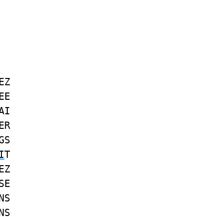
EZ
EE
AI
ER
GS
I
T
EZ
SE
NS
NS