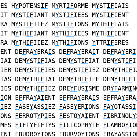
NES H
Y
POTENS
IF
M
Y
RT
IF
ORME M
Y
ST
IF
IAIS
AIT M
Y
ST
IF
IANT M
Y
ST
IF
IEES M
Y
ST
IF
IENT
ERA M
Y
ST
IF
IIEZ M
Y
ST
IF
IONS M
Y
TH
IF
IAIS
AIT M
Y
TH
IF
IANT M
Y
TH
IF
IEES M
Y
TH
IF
IENT
ERA M
Y
TH
IF
IIEZ M
Y
TH
IF
IONS
Y
TTR
IF
ERES
I
ENT DE
F
RA
Y
ERA
I
S DE
F
RA
Y
ERA
I
T DE
F
RA
Y
ER
I
F
IAI DEM
Y
ST
IF
IAS DEM
Y
ST
IF
IAT DEM
Y
ST
IF
I
F
IER DEM
Y
ST
IF
IES DEM
Y
ST
IF
IEZ DEM
Y
TH
IF
I
F
IAS DEM
Y
TH
IF
IAT DEM
Y
TH
IF
IEE DEM
Y
TH
IF
I
F
IES DEM
Y
TH
IF
IEZ DRE
YF
US
I
SME DR
YF
ARM
I
N
T
I
ON E
F
FRA
Y
A
I
ENT E
F
FRA
Y
ERA
I
S E
F
FRA
Y
ERA
R
I
EZ
F
ASE
Y
ASS
I
EZ
F
ASE
Y
ER
I
ONS
F
A
Y
OTASS
I
I
ONS
F
ERROT
Y
P
I
ES
F
ESTO
Y
A
I
ENT
FI
BRINOL
Y
OMES
FI
FT
Y
FIFTYS
FI
LICOPH
Y
TE
F
LAMBO
YI
O
I
ENT
F
OUDRO
YI
ONS
F
OURVO
YI
ONS
F
RA
Y
ASS
I
O