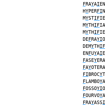
F
RA
Y
A
I
E
H
Y
PER
FI
M
Y
ST
IF
I
M
Y
TH
IF
I
M
Y
TH
IF
I
DE
F
RA
YI
DEM
Y
TH
I
EN
F
U
Y
A
I
F
ASE
Y
ER
F
A
Y
OTER
FI
BROC
Y
F
LAMBO
Y
F
OSSO
YI
F
OURVO
Y
F
RA
Y
ASS