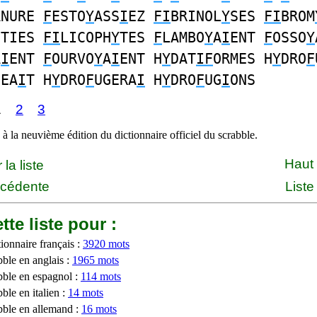
ANURE
F
ESTO
Y
ASS
I
EZ
FI
BRINOL
Y
SES
FI
BROM
FTIES
FI
LICOPH
Y
TES
F
LAMBO
Y
A
I
ENT
F
OSSO
Y
A
I
ENT
F
OURVO
Y
A
I
ENT H
Y
DAT
IF
ORMES H
Y
DRO
F
GEA
I
T H
Y
DRO
F
UGERA
I
H
Y
DRO
F
UG
I
ONS
1
2
3
à la neuvième édition du dictionnaire officiel du scrabble.
Haut
la liste
écédente
Liste
tte liste pour :
ionnaire français :
3920 mots
bble en anglais :
1965 mots
bble en espagnol :
114 mots
ble en italien :
14 mots
bble en allemand :
16 mots