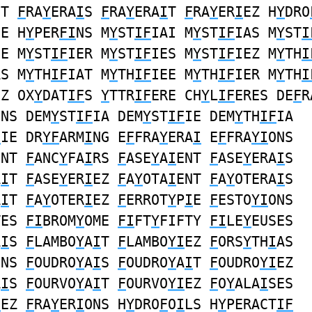
NT
F
RA
Y
ERA
I
S
F
RA
Y
ERA
I
T
F
RA
Y
ER
I
EZ H
Y
DRO
NE H
Y
PER
FI
NS M
Y
ST
IF
IAI M
Y
ST
IF
IAS M
Y
ST
I
EE M
Y
ST
IF
IER M
Y
ST
IF
IES M
Y
ST
IF
IEZ M
Y
TH
I
AS M
Y
TH
IF
IAT M
Y
TH
IF
IEE M
Y
TH
IF
IER M
Y
TH
I
EZ OX
Y
DAT
IF
S
Y
TTR
IF
ERE CH
Y
L
IF
ERES DE
F
R
ONS DEM
Y
ST
IF
IA DEM
Y
ST
IF
IE DEM
Y
TH
IF
IA
F
IE DR
YF
ARM
I
NG E
F
FRA
Y
ERA
I
E
F
FRA
YI
ONS
ENT
F
ANC
Y
FA
I
RS
F
ASE
Y
A
I
ENT
F
ASE
Y
ERA
I
S
A
I
T
F
ASE
Y
ER
I
EZ
F
A
Y
OTA
I
ENT
F
A
Y
OTERA
I
S
A
I
T
F
A
Y
OTER
I
EZ
F
ERROT
Y
P
I
E
F
ESTO
YI
ONS
TES
FI
BROM
Y
OME
FI
FT
Y
FIFTY
FI
LE
Y
EUSES
A
I
S
F
LAMBO
Y
A
I
T
F
LAMBO
YI
EZ
F
ORS
Y
TH
I
AS
ONS
F
OUDRO
Y
A
I
S
F
OUDRO
Y
A
I
T
F
OUDRO
YI
EZ
A
I
S
F
OURVO
Y
A
I
T
F
OURVO
YI
EZ
F
O
Y
ALA
I
SES
I
EZ
F
RA
Y
ER
I
ONS H
Y
DRO
F
O
I
LS H
Y
PERACT
IF