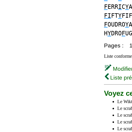
F
ERR
I
C
Y
FI
FT
Y
FI
F
OUDRO
Y
H
Y
DRO
F
U
Pages :
Liste conforme 
Modifier 
Liste pr
Voyez ce
Le Wikt
Le scra
Le scra
Le scrab
Le scra