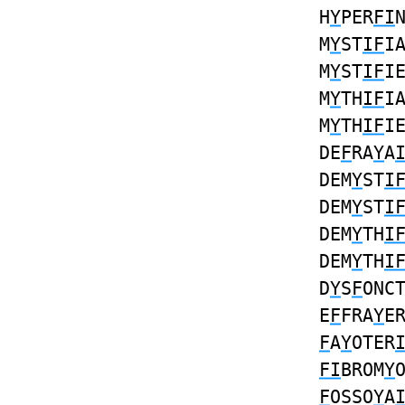
H
Y
PER
FI
M
Y
ST
IF
I
M
Y
ST
IF
I
M
Y
TH
IF
I
M
Y
TH
IF
I
DE
F
RA
Y
A
DEM
Y
ST
I
DEM
Y
ST
I
DEM
Y
TH
I
DEM
Y
TH
I
D
Y
S
F
ONC
E
F
FRA
Y
E
F
A
Y
OTER
FI
BROM
Y
F
OSSO
Y
A