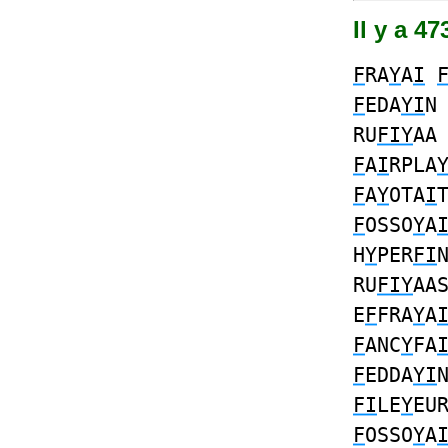
Il y a 4
F
RA
Y
A
I
F
EDA
YI
RU
FIY
AA
F
A
I
RPLA
F
A
Y
OTA
I
F
OSSO
Y
A
H
Y
PER
FI
RU
FIY
AA
E
F
FRA
Y
A
F
ANC
Y
FA
F
EDDA
YI
FI
LE
Y
EU
F
OSSO
Y
A