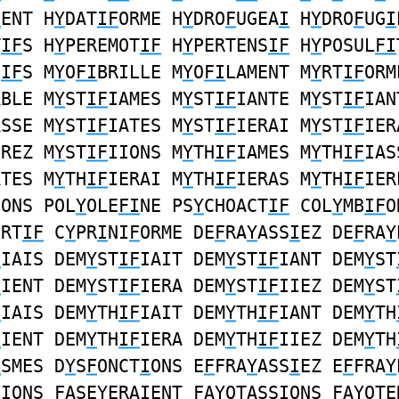
I
ENT H
Y
DAT
IF
ORME H
Y
DRO
F
UGEA
I
H
Y
DRO
F
UG
I
T
IF
S H
Y
PEREMOT
IF
H
Y
PERTENS
IF
H
Y
POSUL
FI
S
IF
S M
Y
O
FI
BRILLE M
Y
O
FI
LAMENT M
Y
RT
IF
ORM
ABLE M
Y
ST
IF
IAMES M
Y
ST
IF
IANTE M
Y
ST
IF
IAN
ASSE M
Y
ST
IF
IATES M
Y
ST
IF
IERAI M
Y
ST
IF
IER
EREZ M
Y
ST
IF
IIONS M
Y
TH
IF
IAMES M
Y
TH
IF
IAS
ATES M
Y
TH
IF
IERAI M
Y
TH
IF
IERAS M
Y
TH
IF
IER
IONS POL
Y
OLE
FI
NE PS
Y
CHOACT
IF
COL
Y
MB
IF
O
ORT
IF
C
Y
PR
I
NI
F
ORME DE
F
RA
Y
ASS
I
EZ DE
F
RA
Y
F
IAIS DEM
Y
ST
IF
IAIT DEM
Y
ST
IF
IANT DEM
Y
ST
F
IENT DEM
Y
ST
IF
IERA DEM
Y
ST
IF
IIEZ DEM
Y
ST
F
IAIS DEM
Y
TH
IF
IAIT DEM
Y
TH
IF
IANT DEM
Y
TH
F
IENT DEM
Y
TH
IF
IERA DEM
Y
TH
IF
IIEZ DEM
Y
TH
I
SMES D
Y
S
F
ONCT
I
ONS E
F
FRA
Y
ASS
I
EZ E
F
FRA
Y
S
I
ONS
F
ASE
Y
ERA
I
ENT
F
A
Y
OTASS
I
ONS
F
A
Y
OTE