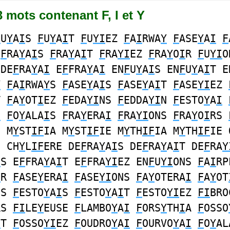
73 mots contenant F, I et Y
F
U
Y
A
I
S
F
U
Y
A
I
T
F
U
YI
EZ
F
A
I
RWA
Y
F
ASE
Y
A
I
F
N
F
RA
Y
A
I
S
F
RA
Y
A
I
T
F
RA
YI
EZ
F
RA
Y
O
I
R
F
U
YI
O
 DE
F
RA
Y
A
I
E
F
FRA
Y
A
I
EN
F
U
Y
A
I
S EN
F
U
Y
A
I
T E
Y
F
A
I
RWA
Y
S
F
ASE
Y
A
I
S
F
ASE
Y
A
I
T
F
ASE
YI
EZ
T
F
A
Y
OT
I
EZ
F
EDA
YI
NS
F
EDDA
YI
N
F
ESTO
Y
A
I
I
F
O
Y
ALA
I
S
F
RA
Y
ERA
I
F
RA
YI
ONS
F
RA
Y
O
I
RS
N M
Y
ST
IF
IA M
Y
ST
IF
IE M
Y
TH
IF
IA M
Y
TH
IF
IE 
S CH
Y
L
IF
ERE DE
F
RA
Y
A
I
S DE
F
RA
Y
A
I
T DE
F
RA
Y
I
S E
F
FRA
Y
A
I
T E
F
FRA
YI
EZ EN
F
U
YI
ONS
F
A
I
RP
I
R
F
ASE
Y
ERA
I
F
ASE
YI
ONS
F
A
Y
OTERA
I
F
A
Y
OT
NS
F
ESTO
Y
A
I
S
F
ESTO
Y
A
I
T
F
ESTO
YI
EZ
FI
BRO
RS
FI
LE
Y
EUSE
F
LAMBO
Y
A
I
F
ORS
Y
TH
I
A
F
OSSO
I
T
F
OSSO
YI
EZ
F
OUDRO
Y
A
I
F
OURVO
Y
A
I
F
O
Y
AL