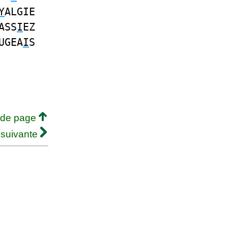
Y
ALGIE
ASS
I
EZ
UGEA
I
S
 de page
 suivante