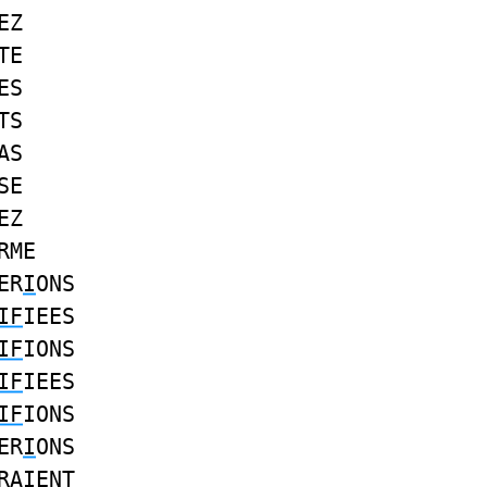
EZ
TE
ES
TS
AS
SE
EZ
RME
ER
I
ONS
IF
IEES
IF
IONS
IF
IEES
IF
IONS
ER
I
ONS
RA
I
ENT