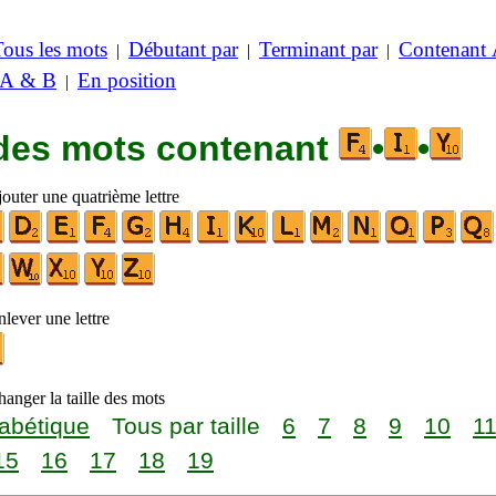
Tous les mots
Débutant par
Terminant par
Contenant
|
|
|
 A & B
En position
|
 des mots contenant
•
•
outer une quatrième lettre
lever une lettre
anger la taille des mots
abétique
Tous par taille
6
7
8
9
10
1
15
16
17
18
19