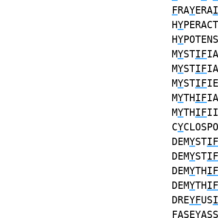
F
RA
Y
ERA
H
Y
PERAC
H
Y
POTEN
M
Y
ST
IF
I
M
Y
ST
IF
I
M
Y
ST
IF
I
M
Y
TH
IF
I
M
Y
TH
IF
I
C
Y
CLOSP
DEM
Y
ST
I
DEM
Y
ST
I
DEM
Y
TH
I
DEM
Y
TH
I
DRE
YF
US
F
ASE
Y
AS