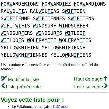
F
OR
W
ARDER
I
ONS
F
OR
W
ARD
I
EZ
F
OR
W
ARD
I
ONS
RAU
W
OL
FI
A RAU
W
OL
FI
AS S
WIF
TIEN
S
WIF
TIENNE S
WIF
TIENNES S
WIF
TIENS
WIF
I
WIF
IS
WI
NDSUR
F
WI
NDSUR
F
ER
WI
NDSUR
F
ERS
WI
NDSUR
F
S
WI
TLOO
F
WI
TLOO
F
S
W
OL
F
RAM
I
TE
W
OL
F
RAM
I
TES
YELLO
W
KN
IF
IEN YELLO
W
KN
IF
IENNE
YELLO
W
KN
IF
IENNES YELLO
W
KN
IF
IENS
Liste conforme à la neuvième édition du dictionnaire officiel du
scrabble.
Haut de page
Modifier la liste
Liste précédente
Liste suivante
Voyez cette liste pour :
Le Wiktionnaire français :
1137 mots