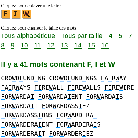
Cliquez pour enlever une lettre
Cliquez pour changer la taille des mots
Tous alphabétique
Tous par taille
4
5
7
8
9
10
11
12
13
14
15
16
Il y a 41 mots contenant F, I et W
CRO
W
D
F
UND
I
NG CRO
W
D
F
UND
I
NGS
F
A
I
R
W
AY
F
A
I
R
W
AYS
FI
RE
W
ALL
FI
RE
W
ALLS
FI
RE
W
IRE
F
OR
W
ARDA
I
F
OR
W
ARDA
I
ENT
F
OR
W
ARDA
I
S
F
OR
W
ARDA
I
T
F
OR
W
ARDASS
I
EZ
F
OR
W
ARDASS
I
ONS
F
OR
W
ARDERA
I
F
OR
W
ARDERA
I
ENT
F
OR
W
ARDERA
I
S
F
OR
W
ARDERA
I
T
F
OR
W
ARDER
I
EZ