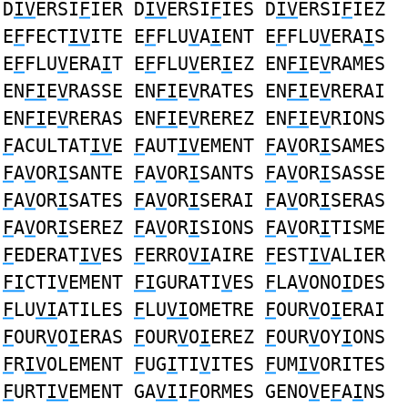
D
IV
ERSI
F
IER D
IV
ERSI
F
IES D
IV
ERSI
F
IEZ
E
F
FECT
IV
ITE E
F
FLU
V
A
I
ENT E
F
FLU
V
ERA
I
S
E
F
FLU
V
ERA
I
T E
F
FLU
V
ER
I
EZ EN
FI
E
V
RAMES
EN
FI
E
V
RASSE EN
FI
E
V
RATES EN
FI
E
V
RERAI
EN
FI
E
V
RERAS EN
FI
E
V
REREZ EN
FI
E
V
RIONS
F
ACULTAT
IV
E
F
AUT
IV
EMENT
F
A
V
OR
I
SAMES
F
A
V
OR
I
SANTE
F
A
V
OR
I
SANTS
F
A
V
OR
I
SASSE
F
A
V
OR
I
SATES
F
A
V
OR
I
SERAI
F
A
V
OR
I
SERAS
F
A
V
OR
I
SEREZ
F
A
V
OR
I
SIONS
F
A
V
OR
I
TISME
F
EDERAT
IV
ES
F
ERRO
VI
AIRE
F
EST
IV
ALIER
FI
CTI
V
EMENT
FI
GURATI
V
ES
F
LA
V
ONO
I
DES
F
LU
VI
ATILES
F
LU
VI
OMETRE
F
OUR
V
O
I
ERAI
F
OUR
V
O
I
ERAS
F
OUR
V
O
I
EREZ
F
OUR
V
OY
I
ONS
F
R
IV
OLEMENT
F
UG
I
TI
V
ITES
F
UM
IV
ORITES
F
URT
IV
EMENT GA
VI
I
F
ORMES GENO
V
E
F
A
I
NS