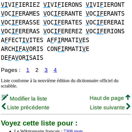
VI
VI
F
IERIEZ
VI
VI
F
IERONS
VI
VI
F
IERONT
V
OC
IF
ERAMES
V
OC
IF
ERANTE
V
OC
IF
ERANTS
V
OC
IF
ERASSE
V
OC
IF
ERATES
V
OC
IF
ERERAI
V
OC
IF
ERERAS
V
OC
IF
EREREZ
V
OC
IF
ERIONS
A
F
FECT
IV
ITES A
F
F
I
RMATI
V
ES
ARCH
IF
A
V
ORIS CON
FI
RMATI
V
E
DE
F
A
V
OR
I
SAIS
Pages :
1
2
3
4
Liste conforme à la neuvième édition du dictionnaire officiel du
scrabble.
Haut de page
Modifier la liste
Liste précédente
Liste suivante
Voyez cette liste pour :
Le Wiktionnaire français :
7308 mots