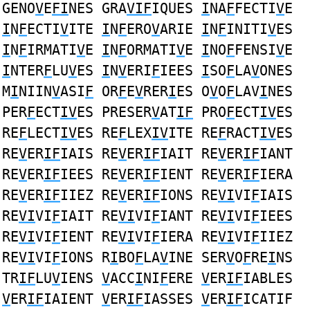
GENO
V
E
FI
NES GRA
VIF
IQUES
I
NA
F
FECTI
V
E
I
N
F
ECTI
V
ITE
I
N
F
ERO
V
ARIE
I
N
F
INITI
V
ES
I
N
F
IRMATI
V
E
I
N
F
ORMATI
V
E
I
NO
F
FENSI
V
E
I
NTER
F
LU
V
ES
I
N
V
ERI
F
IEES
I
SO
F
LA
V
ONES
M
I
NIIN
V
ASI
F
OR
F
E
V
RER
I
ES O
V
O
F
LAV
I
NES
PER
F
ECT
IV
ES PRESER
V
AT
IF
PRO
F
ECT
IV
ES
RE
F
LECT
IV
ES RE
F
LEX
IV
ITE RE
F
RACT
IV
ES
RE
V
ER
IF
IAIS RE
V
ER
IF
IAIT RE
V
ER
IF
IANT
RE
V
ER
IF
IEES RE
V
ER
IF
IENT RE
V
ER
IF
IERA
RE
V
ER
IF
IIEZ RE
V
ER
IF
IONS RE
VI
VI
F
IAIS
RE
VI
VI
F
IAIT RE
VI
VI
F
IANT RE
VI
VI
F
IEES
RE
VI
VI
F
IENT RE
VI
VI
F
IERA RE
VI
VI
F
IIEZ
RE
VI
VI
F
IONS R
I
BO
F
LA
V
INE SER
V
O
F
RE
I
NS
TR
IF
LU
V
IENS
V
ACC
I
NI
F
ERE
V
ER
IF
IABLES
V
ER
IF
IAIENT
V
ER
IF
IASSES
V
ER
IF
ICATIF