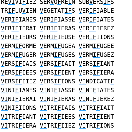
RE
VI
VI
F
IEZ SER
V
O
F
RE
I
N SUB
V
ERS
IF
S
TR
IF
LU
V
IEN
V
EGETAT
IF
S
V
ER
IF
IABLE
V
ER
IF
IAMES
V
ER
IF
IASSE
V
ER
IF
IATES
V
ER
IF
IERAI
V
ER
IF
IERAS
V
ER
IF
IEREZ
V
ER
IF
IEURS
V
ER
IF
IEUSE
V
ER
IF
IIONS
V
ERM
IF
ORME
V
ERM
IF
UGEA
V
ERM
IF
UGEE
V
ERM
IF
UGER
V
ERM
IF
UGES
V
ERM
IF
UGEZ
V
ERS
IF
IAIS
V
ERS
IF
IAIT
V
ERS
IF
IANT
V
ERS
IF
IEES
V
ERS
IF
IENT
V
ERS
IF
IERA
V
ERS
IF
IIEZ
V
ERS
IF
IONS
VI
NDICATI
F
VI
NI
F
IAMES
VI
NI
F
IASSE
VI
NI
F
IATES
VI
NI
F
IERAI
VI
NI
F
IERAS
VI
NI
F
IEREZ
VI
NI
F
IIONS
VI
TRI
F
IAIS
VI
TRI
F
IAIT
VI
TRI
F
IANT
VI
TRI
F
IEES
VI
TRI
F
IENT
VI
TRI
F
IERA
VI
TRI
F
IIEZ
VI
TRI
F
IONS