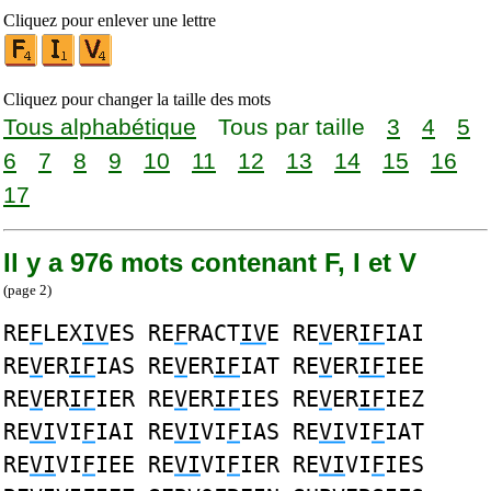
Cliquez pour enlever une lettre
Cliquez pour changer la taille des mots
Tous alphabétique
Tous par taille
3
4
5
6
7
8
9
10
11
12
13
14
15
16
17
Il y a 976 mots contenant F, I et V
(page 2)
RE
F
LEX
IV
ES RE
F
RACT
IV
E RE
V
ER
IF
IAI
RE
V
ER
IF
IAS RE
V
ER
IF
IAT RE
V
ER
IF
IEE
RE
V
ER
IF
IER RE
V
ER
IF
IES RE
V
ER
IF
IEZ
RE
VI
VI
F
IAI RE
VI
VI
F
IAS RE
VI
VI
F
IAT
RE
VI
VI
F
IEE RE
VI
VI
F
IER RE
VI
VI
F
IES