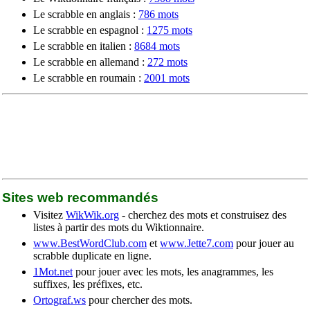
Le scrabble en anglais :
786 mots
Le scrabble en espagnol :
1275 mots
Le scrabble en italien :
8684 mots
Le scrabble en allemand :
272 mots
Le scrabble en roumain :
2001 mots
Sites web recommandés
Visitez
WikWik.org
- cherchez des mots et construisez des
listes à partir des mots du Wiktionnaire.
www.BestWordClub.com
et
www.Jette7.com
pour jouer au
scrabble duplicate en ligne.
1Mot.net
pour jouer avec les mots, les anagrammes, les
suffixes, les préfixes, etc.
Ortograf.ws
pour chercher des mots.