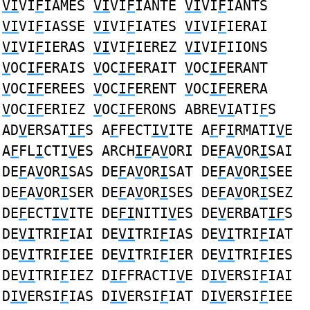
VI
VI
F
IAMES
VI
VI
F
IANTE
VI
VI
F
IANTS
VI
VI
F
IASSE
VI
VI
F
IATES
VI
VI
F
IERAI
VI
VI
F
IERAS
VI
VI
F
IEREZ
VI
VI
F
IIONS
V
OC
IF
ERAIS
V
OC
IF
ERAIT
V
OC
IF
ERANT
V
OC
IF
EREES
V
OC
IF
ERENT
V
OC
IF
ERERA
V
OC
IF
ERIEZ
V
OC
IF
ERONS ABRE
VI
ATI
F
S
AD
V
ERSAT
IF
S A
F
FECT
IV
ITE A
F
F
I
RMATI
V
E
A
F
FL
I
CTI
V
ES ARCH
IF
A
V
ORI DE
F
A
V
OR
I
SAI
DE
F
A
V
OR
I
SAS DE
F
A
V
OR
I
SAT DE
F
A
V
OR
I
SEE
DE
F
A
V
OR
I
SER DE
F
A
V
OR
I
SES DE
F
A
V
OR
I
SEZ
DE
F
ECT
IV
ITE DE
FI
NITI
V
ES DE
V
ERBAT
IF
S
DE
VI
TRI
F
IAI DE
VI
TRI
F
IAS DE
VI
TRI
F
IAT
DE
VI
TRI
F
IEE DE
VI
TRI
F
IER DE
VI
TRI
F
IES
DE
VI
TRI
F
IEZ D
IF
FRACTI
V
E D
IV
ERSI
F
IAI
D
IV
ERSI
F
IAS D
IV
ERSI
F
IAT D
IV
ERSI
F
IEE