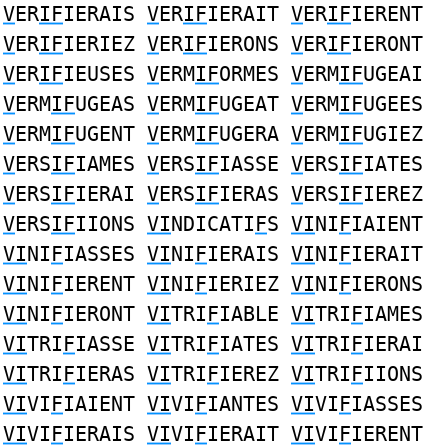
V
ER
IF
IERAIS
V
ER
IF
IERAIT
V
ER
IF
IERENT
V
ER
IF
IERIEZ
V
ER
IF
IERONS
V
ER
IF
IERONT
V
ER
IF
IEUSES
V
ERM
IF
ORMES
V
ERM
IF
UGEAI
V
ERM
IF
UGEAS
V
ERM
IF
UGEAT
V
ERM
IF
UGEES
V
ERM
IF
UGENT
V
ERM
IF
UGERA
V
ERM
IF
UGIEZ
V
ERS
IF
IAMES
V
ERS
IF
IASSE
V
ERS
IF
IATES
V
ERS
IF
IERAI
V
ERS
IF
IERAS
V
ERS
IF
IEREZ
V
ERS
IF
IIONS
VI
NDICATI
F
S
VI
NI
F
IAIENT
VI
NI
F
IASSES
VI
NI
F
IERAIS
VI
NI
F
IERAIT
VI
NI
F
IERENT
VI
NI
F
IERIEZ
VI
NI
F
IERONS
VI
NI
F
IERONT
VI
TRI
F
IABLE
VI
TRI
F
IAMES
VI
TRI
F
IASSE
VI
TRI
F
IATES
VI
TRI
F
IERAI
VI
TRI
F
IERAS
VI
TRI
F
IEREZ
VI
TRI
F
IIONS
VI
VI
F
IAIENT
VI
VI
F
IANTES
VI
VI
F
IASSES
VI
VI
F
IERAIS
VI
VI
F
IERAIT
VI
VI
F
IERENT