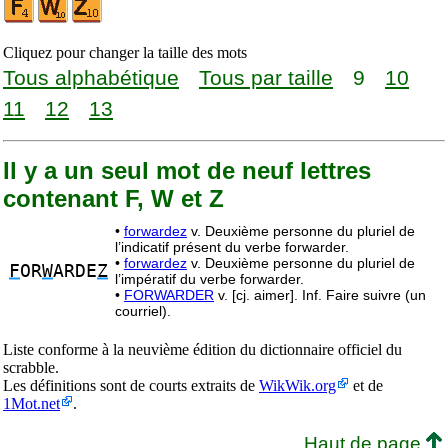
Cliquez pour changer la taille des mots
Tous alphabétique
Tous par taille
9
10
11
12
13
Il y a un seul mot de neuf lettres
contenant F, W et Z
•
forwardez
v. Deuxième personne du pluriel de
l’indicatif présent du verbe forwarder.
•
forwardez
v. Deuxième personne du pluriel de
F
OR
W
ARDE
Z
l’impératif du verbe forwarder.
•
FORWARDER
v. [cj. aimer]. Inf. Faire suivre (un
courriel).
Liste conforme à la neuvième édition du dictionnaire officiel du
scrabble.
Les définitions sont de courts extraits de
WikWik.org
et de
1Mot.net
.
Haut de page