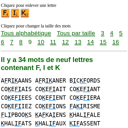
Cliquez pour enlever une lettre
Cliquez pour changer la taille des mots
Tous alphabétique
Tous par taille
3
4
5
6
7
8
9
10
11
12
13
14
15
16
Il y a 34 mots de neuf lettres
contenant F, I et K
A
F
R
IK
AANS A
F
R
IK
ANER B
I
C
KF
ORDS
CO
K
E
FI
AIS CO
K
E
FI
AIT CO
K
E
FI
ANT
CO
K
E
FI
EES CO
K
E
FI
ENT CO
K
E
FI
ERA
CO
K
E
FI
IEZ CO
K
E
FI
ONS
F
A
KI
RISME
F
L
I
PBOO
K
S
K
A
F
KA
I
ENS
K
HAL
IF
ALE
K
HAL
IF
ATS
K
HAL
IF
AUX
KIF
ASSENT