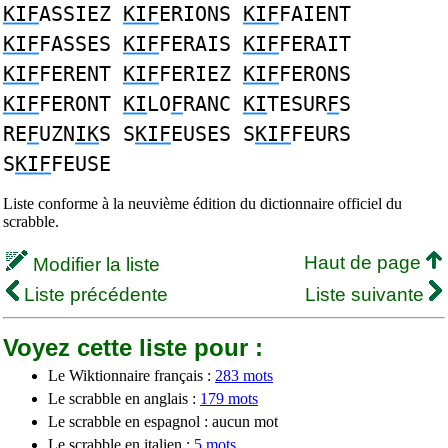
KIF
ASSIEZ
KIF
ERIONS
KIF
FAIENT
KIF
FASSES
KIF
FERAIS
KIF
FERAIT
KIF
FERENT
KIF
FERIEZ
KIF
FERONS
KIF
FERONT
KI
LO
F
RANC
KI
TESUR
F
S
RE
F
UZN
IK
S S
KIF
EUSES S
KIF
FEURS
S
KIF
FEUSE
Liste conforme à la neuvième édition du dictionnaire officiel du
scrabble.
Haut de page
Modifier la liste
Liste précédente
Liste suivante
Voyez cette liste pour :
Le Wiktionnaire français :
283 mots
Le scrabble en anglais :
179 mots
Le scrabble en espagnol : aucun mot
Le scrabble en italien :
5 mots