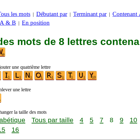
Tous les mots
Débutant par
Terminant par
Contenant
|
|
|
 A & B
En position
|
des mots de 8 lettres contena
outer une quatrième lettre
lever une lettre
anger la taille des mots
abétique
Tous par taille
4
5
7
8
9
10
15
16