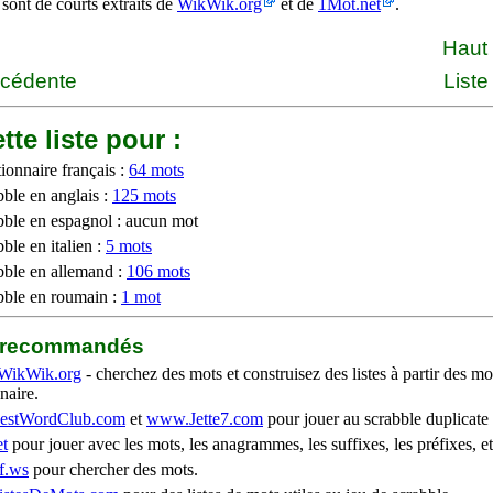
 sont de courts extraits de
WikWik.org
et de
1Mot.net
.
Haut
écédente
Liste
tte liste pour :
ionnaire français :
64 mots
bble en anglais :
125 mots
bble en espagnol : aucun mot
ble en italien :
5 mots
bble en allemand :
106 mots
bble en roumain :
1 mot
b recommandés
WikWik.org
- cherchez des mots et construisez des listes à partir des mo
naire.
stWordClub.com
et
www.Jette7.com
pour jouer au scrabble duplicate 
t
pour jouer avec les mots, les anagrammes, les suffixes, les préfixes, et
f.ws
pour chercher des mots.