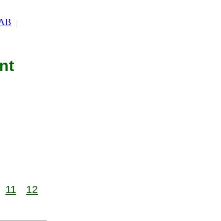
 AB
|
nt
11
12