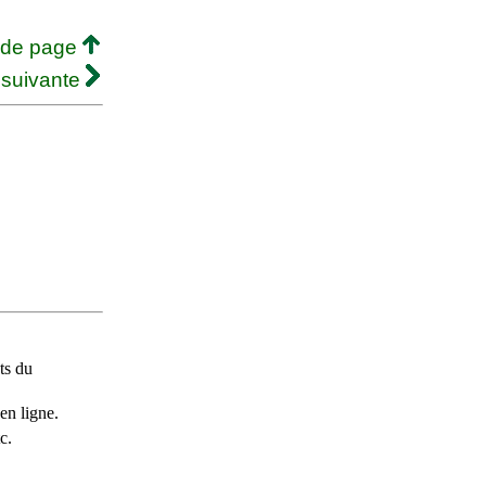
 de page
 suivante
ts du
en ligne.
c.