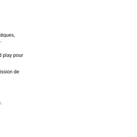
tiques,
.
d play pour
ission de
.