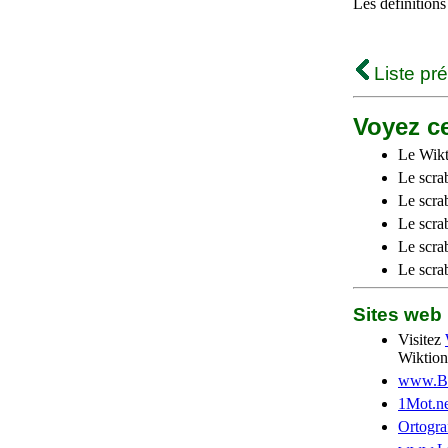
Les définitions
Liste pr
Voyez ce
Le Wikt
Le scra
Le scra
Le scrab
Le scra
Le scra
Sites we
Visitez
Wiktion
www.Be
1Mot.ne
Ortogra