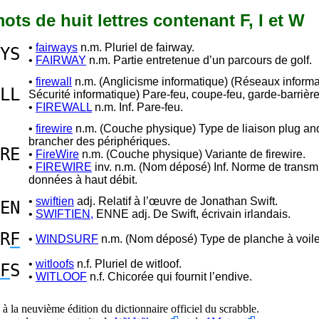
 mots de huit lettres contenant F, I et W
•
fairways
n.m. Pluriel de fairway.
YS
•
FAIRWAY
n.m. Partie entretenue d’un parcours de golf.
•
firewall
n.m. (Anglicisme informatique) (Réseaux informa
LL
Sécurité informatique) Pare-feu, coupe-feu, garde-barrière
•
FIREWALL
n.m. Inf. Pare-feu.
•
firewire
n.m. (Couche physique) Type de liaison plug an
brancher des périphériques.
RE
•
FireWire
n.m. (Couche physique) Variante de firewire.
•
FIREWIRE
inv. n.m. (Nom déposé) Inf. Norme de transm
données à haut débit.
•
swiftien
adj. Relatif à l’œuvre de Jonathan Swift.
EN
•
SWIFTIEN,
ENNE adj. De Swift, écrivain irlandais.
R
F
•
WINDSURF
n.m. (Nom déposé) Type de planche à voile
•
witloofs
n.f. Pluriel de witloof.
F
S
•
WITLOOF
n.f. Chicorée qui fournit l’endive.
à la neuvième édition du dictionnaire officiel du scrabble.