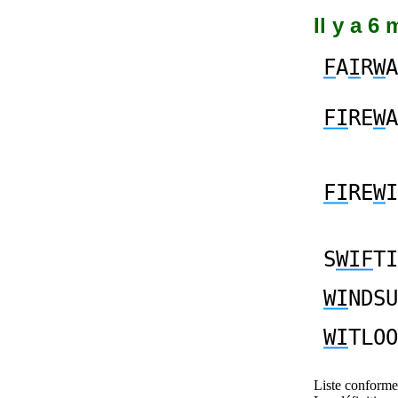
Il y a 6
F
A
I
R
W
A
FI
RE
W
A
FI
RE
W
I
S
WIF
TI
WI
NDSU
WI
TLOO
Liste conforme 