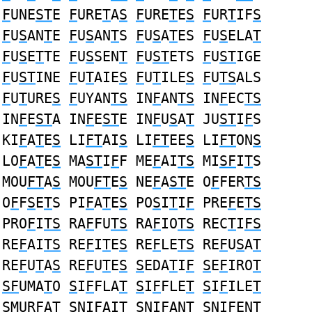
F
UNE
ST
E
F
URE
T
A
S
F
URE
T
E
S
F
UR
T
IF
S
F
U
S
AN
T
E
F
U
S
AN
T
S
F
U
S
A
T
ES
F
U
S
ELA
T
F
U
S
E
T
TE
F
U
S
SEN
T
F
U
ST
ETS
F
U
ST
IGE
F
U
ST
INE
F
U
T
AIE
S
F
U
T
ILE
S
F
U
TS
ALS
F
U
T
URE
S
F
UYAN
TS
IN
F
AN
TS
IN
F
EC
TS
IN
F
E
ST
A IN
F
E
ST
E IN
F
U
S
A
T
JU
ST
I
F
S
KI
F
A
T
E
S
LI
FT
AI
S
LI
FT
EE
S
LI
FT
ON
S
LO
F
A
T
E
S
MA
ST
I
F
F ME
F
AI
TS
MI
SF
I
T
S
MOU
FT
A
S
MOU
FT
E
S
NE
F
A
ST
E O
F
FER
TS
O
F
F
S
E
T
S PI
F
A
T
E
S
PO
S
I
T
I
F
PRE
F
E
TS
PRO
F
I
TS
RA
F
FU
TS
RA
F
IO
TS
REC
T
I
FS
RE
F
AI
TS
RE
F
I
T
E
S
RE
F
LE
TS
RE
F
U
S
A
T
RE
F
U
T
A
S
RE
F
U
T
E
S
S
EDA
T
I
F
S
E
F
IRO
T
SF
UMA
T
O
S
I
F
FLA
T
S
I
F
FLE
T
S
I
F
ILE
T
S
MUR
F
A
T
S
NI
F
AI
T
S
NI
F
AN
T
S
NI
F
EN
T