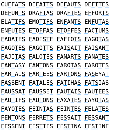
CU
F
FA
TS
DE
F
AI
TS
DE
F
AU
TS
DE
F
I
T
E
S
DE
F
UN
TS
DRA
FT
A
S
DRA
FT
E
S
E
F
FOR
TS
ELA
T
I
FS
EMO
T
I
FS
EN
F
AN
TS
EN
F
U
T
A
S
EN
F
U
T
E
S
E
T
O
F
FA
S
E
T
O
F
FE
S
F
AC
T
UM
S
F
ADA
T
E
S
F
ADI
ST
E
F
AFIO
TS
F
AGO
T
A
S
F
AGO
T
E
S
F
AGO
T
T
S
F
AI
S
AI
T
F
AI
S
AN
T
F
AJI
T
A
S
F
ALO
T
E
S
F
ANAR
TS
F
ANA
T
E
S
F
AN
T
A
S
Y
F
AN
T
ON
S
F
ARO
T
A
S
F
ARO
T
E
S
F
AR
T
AI
S
F
AR
T
EE
S
F
AR
T
ON
S
F
A
S
EYA
T
F
A
S
SEN
T
F
A
T
ALE
S
F
A
T
IHA
S
F
A
TS
IAS
F
AU
S
SA
T
F
AU
S
SE
T
F
AU
T
AI
S
F
AU
T
EE
S
F
AU
T
IF
S
F
AU
T
ON
S
F
AXA
T
E
S
F
AYO
T
A
S
F
AYO
T
E
S
F
EIN
T
A
S
F
EIN
T
E
S
F
ELA
T
E
S
F
EN
T
ON
S
F
ERRE
TS
F
E
S
SAI
T
F
E
S
SAN
T
F
E
S
SEN
T
F
E
ST
IFS
F
E
ST
INA
F
E
ST
INE