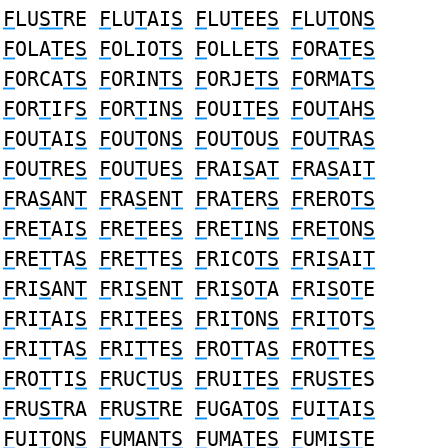
F
LU
ST
RE
F
LU
T
AI
S
F
LU
T
EE
S
F
LU
T
ON
S
F
OLA
T
E
S
F
OLIO
TS
F
OLLE
TS
F
ORA
T
E
S
F
ORCA
TS
F
ORIN
TS
F
ORJE
TS
F
ORMA
TS
F
OR
T
IF
S
F
OR
T
IN
S
F
OUI
T
E
S
F
OU
T
AH
S
F
OU
T
AI
S
F
OU
T
ON
S
F
OU
T
OU
S
F
OU
T
RA
S
F
OU
T
RE
S
F
OU
T
UE
S
F
RAI
S
A
T
F
RA
S
AI
T
F
RA
S
AN
T
F
RA
S
EN
T
F
RA
T
ER
S
F
RERO
TS
F
RE
T
AI
S
F
RE
T
EE
S
F
RE
T
IN
S
F
RE
T
ON
S
F
RE
T
TA
S
F
RE
T
TE
S
F
RICO
TS
F
RI
S
AI
T
F
RI
S
AN
T
F
RI
S
EN
T
F
RI
S
O
T
A
F
RI
S
O
T
E
F
RI
T
AI
S
F
RI
T
EE
S
F
RI
T
ON
S
F
RI
T
OT
S
F
RI
T
TA
S
F
RI
T
TE
S
F
RO
T
TA
S
F
RO
T
TE
S
F
RO
T
TI
S
F
RUC
T
U
S
F
RUI
T
E
S
F
RU
ST
ES
F
RU
ST
RA
F
RU
ST
RE
F
UGA
T
O
S
F
UI
T
AI
S
F
UI
T
ON
S
F
UMAN
TS
F
UMA
T
E
S
F
UMI
ST
E