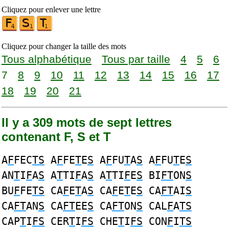
Cliquez pour enlever une lettre
Cliquez pour changer la taille des mots
Tous alphabétique
Tous par taille
4
5
6
7
8
9
10
11
12
13
14
15
16
17
18
19
20
21
Il y a 309 mots de sept lettres
contenant F, S et T
A
F
FEC
TS
A
F
FE
T
E
S
A
F
FU
T
A
S
A
F
FU
T
E
S
AN
T
I
F
A
S
A
T
TI
F
A
S
A
T
TI
F
E
S
BI
FT
ON
S
BU
F
FE
TS
CA
F
E
T
A
S
CA
F
E
T
E
S
CA
FT
AI
S
CA
FT
AN
S
CA
FT
EE
S
CA
FT
ON
S
CAL
F
A
TS
CAP
T
I
FS
CER
T
I
FS
CHE
T
I
FS
CON
F
I
TS