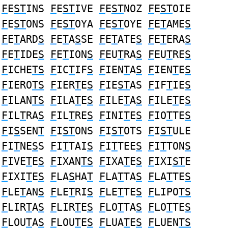
F
E
ST
INS
F
E
ST
IVE
F
E
ST
NOZ
F
E
ST
OIE
F
E
ST
ONS
F
E
ST
OYA
F
E
ST
OYE
F
E
T
AME
S
F
E
T
ARD
S
F
E
T
A
S
SE
F
E
T
ATE
S
F
E
T
ERA
S
F
E
T
IDE
S
F
E
T
ION
S
F
EU
T
RA
S
F
EU
T
RE
S
F
ICHE
TS
F
IC
T
IF
S
F
IEN
T
A
S
F
IEN
T
E
S
F
IERO
TS
F
IER
T
E
S
F
IE
ST
AS
F
IF
T
IE
S
F
ILAN
TS
F
ILA
T
E
S
F
ILE
T
A
S
F
ILE
T
E
S
F
IL
T
RA
S
F
IL
T
RE
S
F
INI
T
E
S
F
IO
T
TE
S
F
I
S
SEN
T
F
I
ST
ONS
F
I
ST
OTS
F
I
ST
ULE
F
I
T
NE
S
S
F
I
T
TAI
S
F
I
T
TEE
S
F
I
T
TON
S
F
IVE
T
E
S
F
IXAN
TS
F
IXA
T
E
S
F
IXI
ST
E
F
IXI
T
E
S
F
LA
S
HA
T
F
LA
T
TA
S
F
LA
T
TE
S
F
LE
T
AN
S
F
LE
T
RI
S
F
LE
T
TE
S
F
LIPO
TS
F
LIR
T
A
S
F
LIR
T
E
S
F
LO
T
TA
S
F
LO
T
TE
S
F
LOU
T
A
S
F
LOU
T
E
S
F
LUA
T
E
S
F
LUEN
TS