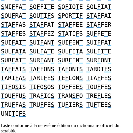
S
NI
F
FA
T
S
O
F
FI
T
E
S
O
F
IO
T
E
S
OL
F
IA
T
S
OU
F
RA
T
S
OU
T
I
F
S
S
POR
T
I
F
ST
A
F
FAI
ST
A
F
FAS
ST
A
F
FAT
ST
A
F
FEE
ST
A
F
FER
ST
A
F
FES
ST
A
F
FEZ
ST
ATI
F
S
S
U
F
FE
T
E
S
UI
F
AI
T
S
UI
F
AN
T
S
UI
F
EN
T
S
UI
F
FA
T
S
UL
F
A
T
A
S
UL
F
A
T
E
S
UL
F
I
T
A
S
UL
F
I
T
E
S
UR
F
AI
T
S
UR
F
AN
T
S
UR
F
EN
T
S
UR
F
ON
T
T
A
F
FAI
S
T
A
F
FON
S
T
A
F
ONI
S
T
ARDI
FS
T
ARI
F
A
S
T
ARI
F
E
S
T
E
F
LON
S
T
IA
F
FE
S
T
I
F
O
S
IS
T
I
F
O
S
OS
T
O
F
FEE
S
T
OU
F
FE
S
T
OU
F
FU
S
T
RA
F
IC
S
T
RAN
SF
O
T
RE
F
LE
S
T
RU
F
FA
S
T
RU
F
FE
S
T
U
F
IER
S
T
U
F
TEE
S
UNI
T
I
FS
Liste conforme à la neuvième édition du dictionnaire officiel du
scrabble.