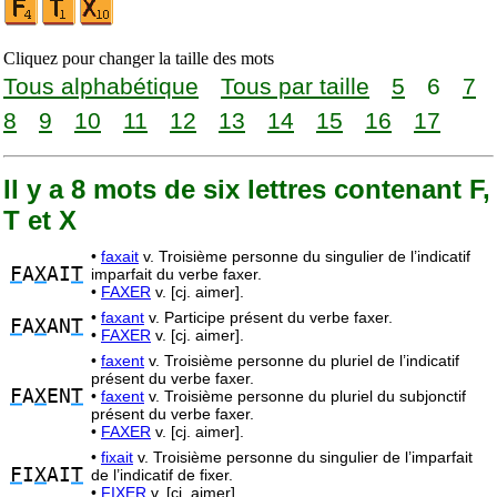
Cliquez pour changer la taille des mots
Tous alphabétique
Tous par taille
5
6
7
8
9
10
11
12
13
14
15
16
17
Il y a 8 mots de six lettres contenant F,
T et X
•
faxait
v. Troisième personne du singulier de l’indicatif
F
A
X
AI
T
imparfait du verbe faxer.
•
FAXER
v. [cj. aimer].
•
faxant
v. Participe présent du verbe faxer.
F
A
X
AN
T
•
FAXER
v. [cj. aimer].
•
faxent
v. Troisième personne du pluriel de l’indicatif
présent du verbe faxer.
F
A
X
EN
T
•
faxent
v. Troisième personne du pluriel du subjonctif
présent du verbe faxer.
•
FAXER
v. [cj. aimer].
•
fixait
v. Troisième personne du singulier de l’imparfait
F
I
X
AI
T
de l’indicatif de fixer.
•
FIXER
v. [cj. aimer].