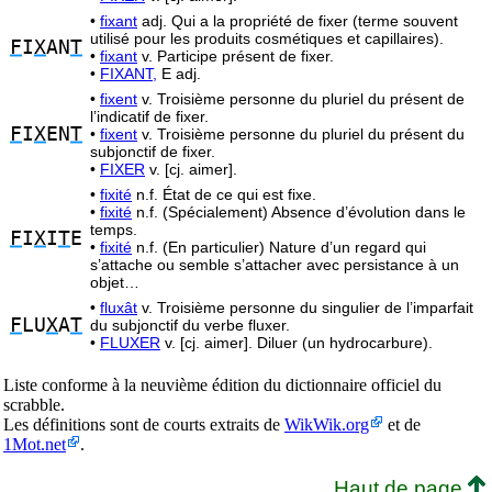
•
fixant
adj. Qui a la propriété de fixer (terme souvent
utilisé pour les produits cosmétiques et capillaires).
F
I
X
AN
T
•
fixant
v. Participe présent de fixer.
•
FIXANT,
E adj.
•
fixent
v. Troisième personne du pluriel du présent de
l’indicatif de fixer.
F
I
X
EN
T
•
fixent
v. Troisième personne du pluriel du présent du
subjonctif de fixer.
•
FIXER
v. [cj. aimer].
•
fixité
n.f. État de ce qui est fixe.
•
fixité
n.f. (Spécialement) Absence d’évolution dans le
temps.
F
I
X
I
T
E
•
fixité
n.f. (En particulier) Nature d’un regard qui
s’attache ou semble s’attacher avec persistance à un
objet…
•
fluxât
v. Troisième personne du singulier de l’imparfait
F
LU
X
A
T
du subjonctif du verbe fluxer.
•
FLUXER
v. [cj. aimer]. Diluer (un hydrocarbure).
Liste conforme à la neuvième édition du dictionnaire officiel du
scrabble.
Les définitions sont de courts extraits de
WikWik.org
et de
1Mot.net
.
Haut de page