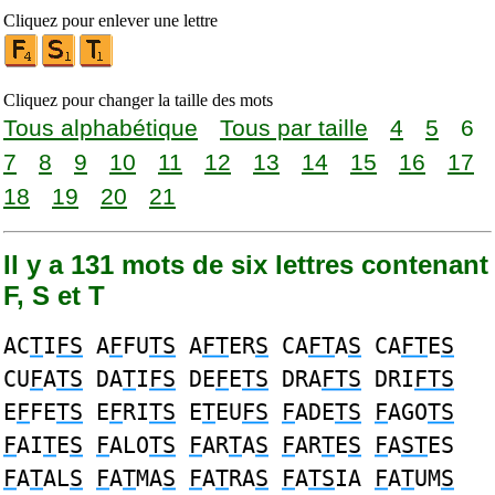
Cliquez pour enlever une lettre
Cliquez pour changer la taille des mots
Tous alphabétique
Tous par taille
4
5
6
7
8
9
10
11
12
13
14
15
16
17
18
19
20
21
Il y a 131 mots de six lettres contenant
F, S et T
AC
T
I
FS
A
F
FU
TS
A
FT
ER
S
CA
FT
A
S
CA
FT
E
S
CU
F
A
TS
DA
T
I
FS
DE
F
E
TS
DRA
FTS
DRI
FTS
E
F
FE
TS
E
F
RI
TS
E
T
EU
FS
F
ADE
TS
F
AGO
TS
F
AI
T
E
S
F
ALO
TS
F
AR
T
A
S
F
AR
T
E
S
F
A
ST
ES
F
A
T
AL
S
F
A
T
MA
S
F
A
T
RA
S
F
A
TS
IA
F
A
T
UM
S