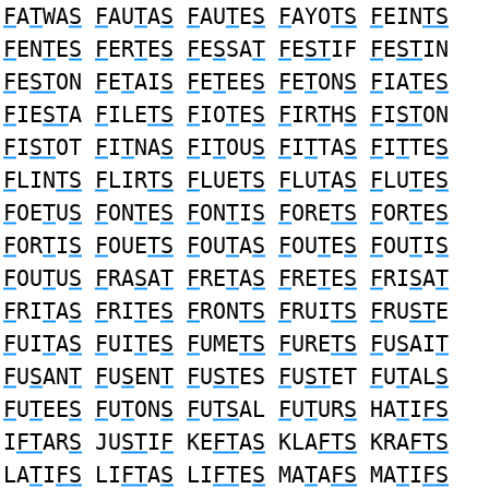
F
A
T
WA
S
F
AU
T
A
S
F
AU
T
E
S
F
AYO
TS
F
EIN
TS
F
EN
T
E
S
F
ER
T
E
S
F
E
S
SA
T
F
E
ST
IF
F
E
ST
IN
F
E
ST
ON
F
E
T
AI
S
F
E
T
EE
S
F
E
T
ON
S
F
IA
T
E
S
F
IE
ST
A
F
ILE
TS
F
IO
T
E
S
F
IR
T
H
S
F
I
ST
ON
F
I
ST
OT
F
I
T
NA
S
F
I
T
OU
S
F
I
T
TA
S
F
I
T
TE
S
F
LIN
TS
F
LIR
TS
F
LUE
TS
F
LU
T
A
S
F
LU
T
E
S
F
OE
T
U
S
F
ON
T
E
S
F
ON
T
I
S
F
ORE
TS
F
OR
T
E
S
F
OR
T
I
S
F
OUE
TS
F
OU
T
A
S
F
OU
T
E
S
F
OU
T
I
S
F
OU
T
U
S
F
RA
S
A
T
F
RE
T
A
S
F
RE
T
E
S
F
RI
S
A
T
F
RI
T
A
S
F
RI
T
E
S
F
RON
TS
F
RUI
TS
F
RU
ST
E
F
UI
T
A
S
F
UI
T
E
S
F
UME
TS
F
URE
TS
F
U
S
AI
T
F
U
S
AN
T
F
U
S
EN
T
F
U
ST
ES
F
U
ST
ET
F
U
T
AL
S
F
U
T
EE
S
F
U
T
ON
S
F
U
TS
AL
F
U
T
UR
S
HA
T
I
FS
I
FT
AR
S
JU
ST
I
F
KE
FT
A
S
KLA
FTS
KRA
FTS
LA
T
I
FS
LI
FT
A
S
LI
FT
E
S
MA
T
A
FS
MA
T
I
FS