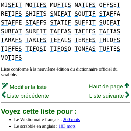
MI
SF
I
T
MO
T
I
FS
MU
FT
I
S
NA
T
I
FS
O
F
F
S
E
T
RE
T
I
FS
S
HI
FT
S
S
NI
F
A
T
S
OU
T
I
F
ST
A
F
FA
ST
A
F
FE
ST
A
F
FS
ST
ATI
F
S
U
F
FI
T
S
UI
F
A
T
S
UR
F
A
T
S
UR
F
I
T
T
A
F
FA
S
T
A
F
FE
S
T
A
F
IA
S
T
ARA
FS
T
ARI
FS
T
E
F
AL
S
T
ER
F
E
S
T
HIO
FS
T
I
F
FE
S
T
I
F
O
S
I
T
I
F
O
S
O
T
ON
F
A
S
T
U
F
TE
S
VO
T
I
FS
Liste conforme à la neuvième édition du dictionnaire officiel du
scrabble.
Haut de page
Modifier la liste
Liste précédente
Liste suivante
Voyez cette liste pour :
Le Wiktionnaire français :
260 mots
Le scrabble en anglais :
183 mots