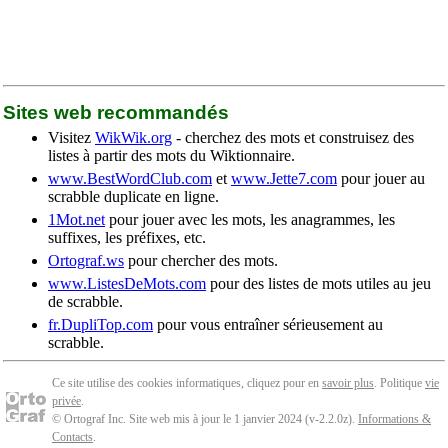
Sites web recommandés
Visitez
WikWik.org
- cherchez des mots et construisez des
listes à partir des mots du Wiktionnaire.
www.BestWordClub.com
et
www.Jette7.com
pour jouer au
scrabble duplicate en ligne.
1Mot.net
pour jouer avec les mots, les anagrammes, les
suffixes, les préfixes, etc.
Ortograf.ws
pour chercher des mots.
www.ListesDeMots.com
pour des listes de mots utiles au jeu
de scrabble.
fr.DupliTop.com
pour vous entraîner sérieusement au
scrabble.
Ce site utilise des cookies informatiques, cliquez pour en
savoir plus
. Politique
vie
privée
.
© Ortograf Inc. Site web mis à jour le 1 janvier 2024 (v-2.2.0
z
).
Informations &
Contacts
.