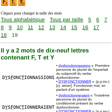
Cliquez pour changer la taille des mots
Tous alphabétique
Tous par taille
5
6
7
8
9
10
11
12
13
14
15
16
17
18
19
Il y a 2 mots de dix-neuf lettres
contenant F, T et Y
•
dysfonctionnassions
v. Première
personne du pluriel de l’imparfait
du subjonctif du verbe
D
Y
S
F
ONC
T
IONNASSIONS
dysfonctionner.
•
DYSFONCTIONNER
v. (p.p.inv.)
[cj. aimer]. Fonctionner mal, en
parlant d’un système.
•
dysfonctionneraient
v. Troisième
personne du pluriel du
conditionnel présent du verbe
D
Y
S
F
ONC
T
IONNERAIENT
dysfonctionner.
•
DYSFONCTIONNER
v. (p.p.inv.)