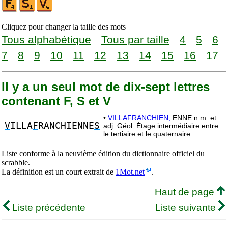
Cliquez pour changer la taille des mots
Tous alphabétique
Tous par taille
4
5
6
7
8
9
10
11
12
13
14
15
16
17
Il y a un seul mot de dix-sept lettres
contenant F, S et V
•
VILLAFRANCHIEN,
ENNE n.m. et
V
ILLA
F
RANCHIENNE
S
adj. Géol. Étage intermédiaire entre
le tertiaire et le quaternaire.
Liste conforme à la neuvième édition du dictionnaire officiel du
scrabble.
La définition est un court extrait de
1Mot.net
.
Haut de page
Liste précédente
Liste suivante