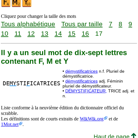
Cliquez pour changer la taille des mots
Tous alphabétique
Tous par taille
7
8
9
10
11
12
13
14
15
16
17
Il y a un seul mot de dix-sept lettres
contenant F, M et Y
•
démystificatrices
n.f. Pluriel de
démystificatrice.
•
démystificatrices
adj. Féminin
DE
MY
STI
F
ICATRICES
pluriel de démystificateur.
•
DÉMYSTIFICATEUR,
TRICE adj. et
n.
Liste conforme à la neuvième édition du dictionnaire officiel du
scrabble.
Les définitions sont de courts extraits de
WikWik.org
et de
1Mot.net
.
Haut de page