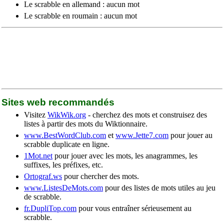
Le scrabble en allemand : aucun mot
Le scrabble en roumain : aucun mot
Sites web recommandés
Visitez
WikWik.org
- cherchez des mots et construisez des
listes à partir des mots du Wiktionnaire.
www.BestWordClub.com
et
www.Jette7.com
pour jouer au
scrabble duplicate en ligne.
1Mot.net
pour jouer avec les mots, les anagrammes, les
suffixes, les préfixes, etc.
Ortograf.ws
pour chercher des mots.
www.ListesDeMots.com
pour des listes de mots utiles au jeu
de scrabble.
fr.DupliTop.com
pour vous entraîner sérieusement au
scrabble.