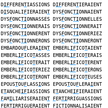
D
IF
FEREN
T
IASSIONS D
IF
FEREN
T
IERAIENT
D
I
SQUALI
F
IERAIEN
T
DYS
F
ONC
TI
ONNAIENT
DYS
F
ONC
TI
ONNASSES DYS
F
ONC
TI
ONNELLES
DYS
F
ONC
TI
ONNERAIS DYS
F
ONC
TI
ONNERAIT
DYS
F
ONC
TI
ONNERENT DYS
F
ONC
TI
ONNERIEZ
DYS
F
ONC
TI
ONNERONS DYS
F
ONC
TI
ONNERONT
EMBARDOU
F
LERA
I
EN
T
EMBERL
IF
ICO
T
AIENT
EMBERL
IF
ICO
T
ASSES EMBERL
IF
ICO
T
ERAIS
EMBERL
IF
ICO
T
ERAIT EMBERL
IF
ICO
T
ERENT
EMBERL
IF
ICO
T
ERIEZ EMBERL
IF
ICO
T
ERONS
EMBERL
IF
ICO
T
ERONT EMBERL
IF
ICO
T
EUSES
EPOUS
T
OU
F
LASS
I
ONS EPOUS
T
OU
F
LERA
I
ENT
E
T
ANCHE
IF
IASSIONS E
T
ANCHE
IF
IERAIENT
F
AM
I
LIARISERAIEN
T
F
ER
TI
RRIGUASSIONS
F
ER
TI
RRIGUERAIENT
FI
C
T
IONNALISAIENT