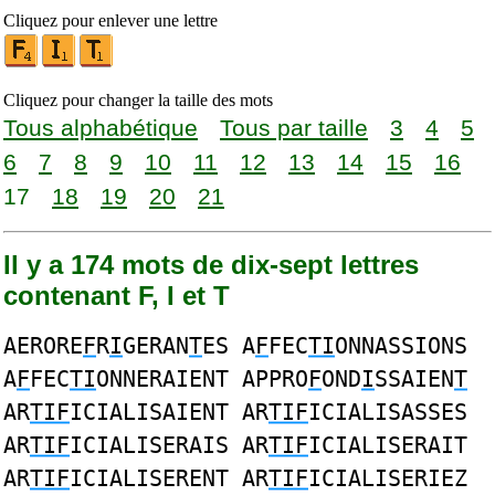
Cliquez pour enlever une lettre
Cliquez pour changer la taille des mots
Tous alphabétique
Tous par taille
3
4
5
6
7
8
9
10
11
12
13
14
15
16
17
18
19
20
21
Il y a 174 mots de dix-sept lettres
contenant F, I et T
AERORE
F
R
I
GERAN
T
ES A
F
FEC
TI
ONNASSIONS
A
F
FEC
TI
ONNERAIENT APPRO
F
OND
I
SSAIEN
T
AR
TIF
ICIALISAIENT AR
TIF
ICIALISASSES
AR
TIF
ICIALISERAIS AR
TIF
ICIALISERAIT
AR
TIF
ICIALISERENT AR
TIF
ICIALISERIEZ