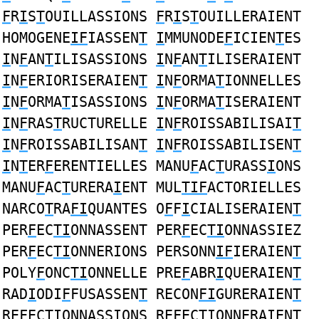
F
R
I
S
T
OUILLASSIONS
F
R
I
S
T
OUILLERAIENT
HOMOGENE
IF
IASSEN
T
I
MMUNODE
F
ICIEN
T
ES
I
N
F
AN
T
ILISASSIONS
I
N
F
AN
T
ILISERAIENT
I
N
F
ERIORISERAIEN
T
I
N
F
ORMA
T
IONNELLES
I
N
F
ORMA
T
ISASSIONS
I
N
F
ORMA
T
ISERAIENT
I
N
F
RAS
T
RUCTURELLE
I
N
F
ROISSABILISAI
T
I
N
F
ROISSABILISAN
T
I
N
F
ROISSABILISEN
T
I
N
T
ER
F
ERENTIELLES MANU
F
AC
T
URASS
I
ONS
MANU
F
AC
T
URERA
I
ENT MUL
TIF
ACTORIELLES
NARCO
T
RA
FI
QUANTES O
F
F
I
CIALISERAIEN
T
PER
F
EC
TI
ONNASSENT PER
F
EC
TI
ONNASSIEZ
PER
F
EC
TI
ONNERIONS PERSONN
IF
IERAIEN
T
POLY
F
ONC
TI
ONNELLE PRE
F
ABR
I
QUERAIEN
T
RAD
I
ODI
F
FUSASSEN
T
RECON
FI
GURERAIEN
T
RE
F
EC
TI
ONNASSIONS RE
F
EC
TI
ONNERAIENT