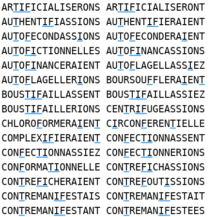
AR
TIF
ICIALISERONS AR
TIF
ICIALISERONT
AU
T
HENT
IF
IASSIONS AU
T
HENT
IF
IERAIENT
AU
T
O
F
ECONDASS
I
ONS AU
T
O
F
ECONDERA
I
ENT
AU
T
O
FI
CTIONNELLES AU
T
O
FI
NANCASSIONS
AU
T
O
FI
NANCERAIENT AU
T
O
F
LAGELLASS
I
EZ
AU
T
O
F
LAGELLER
I
ONS BOURSOU
F
FLERA
I
EN
T
BOUS
TIF
AILLASSENT BOUS
TIF
AILLASSIEZ
BOUS
TIF
AILLERIONS CEN
T
R
IF
UGEASSIONS
CHLORO
F
ORMERA
I
EN
T
C
I
RCON
F
EREN
T
IELLE
COMPLEX
IF
IERAIEN
T
CON
F
EC
TI
ONNASSENT
CON
F
EC
TI
ONNASSIEZ CON
F
EC
TI
ONNERIONS
CON
F
ORMA
TI
ONNELLE CON
T
RE
FI
CHASSIONS
CON
T
RE
FI
CHERAIENT CON
T
RE
F
OUT
I
SSIONS
CON
T
REMAN
IF
ESTAIS CON
T
REMAN
IF
ESTAIT
CON
T
REMAN
IF
ESTANT CON
T
REMAN
IF
ESTEES