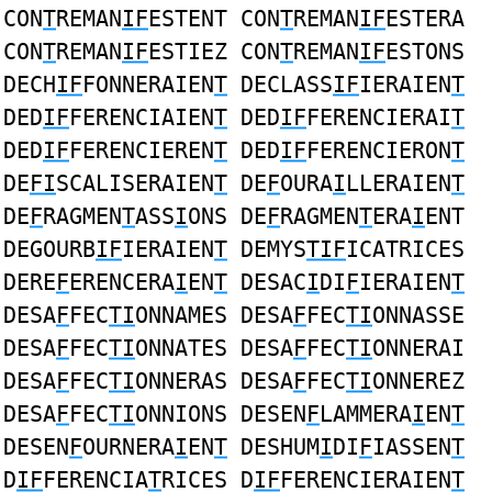
CON
T
REMAN
IF
ESTENT CON
T
REMAN
IF
ESTERA
CON
T
REMAN
IF
ESTIEZ CON
T
REMAN
IF
ESTONS
DECH
IF
FONNERAIEN
T
DECLASS
IF
IERAIEN
T
DED
IF
FERENCIAIEN
T
DED
IF
FERENCIERAI
T
DED
IF
FERENCIEREN
T
DED
IF
FERENCIERON
T
DE
FI
SCALISERAIEN
T
DE
F
OURA
I
LLERAIEN
T
DE
F
RAGMEN
T
ASS
I
ONS DE
F
RAGMEN
T
ERA
I
ENT
DEGOURB
IF
IERAIEN
T
DEMYS
TIF
ICATRICES
DERE
F
ERENCERA
I
EN
T
DESAC
I
DI
F
IERAIEN
T
DESA
F
FEC
TI
ONNAMES DESA
F
FEC
TI
ONNASSE
DESA
F
FEC
TI
ONNATES DESA
F
FEC
TI
ONNERAI
DESA
F
FEC
TI
ONNERAS DESA
F
FEC
TI
ONNEREZ
DESA
F
FEC
TI
ONNIONS DESEN
F
LAMMERA
I
EN
T
DESEN
F
OURNERA
I
EN
T
DESHUM
I
DI
F
IASSEN
T
D
IF
FERENCIA
T
RICES D
IF
FERENCIERAIEN
T