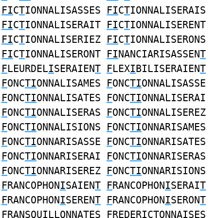
FI
C
T
IONNALISASSES
FI
C
T
IONNALISERAIS
FI
C
T
IONNALISERAIT
FI
C
T
IONNALISERENT
FI
C
T
IONNALISERIEZ
FI
C
T
IONNALISERONS
FI
C
T
IONNALISERONT
FI
NANCIARISASSEN
T
F
LEURDEL
I
SERAIEN
T
F
LEX
I
BILISERAIEN
T
F
ONC
TI
ONNALISAMES
F
ONC
TI
ONNALISASSE
F
ONC
TI
ONNALISATES
F
ONC
TI
ONNALISERAI
F
ONC
TI
ONNALISERAS
F
ONC
TI
ONNALISEREZ
F
ONC
TI
ONNALISIONS
F
ONC
TI
ONNARISAMES
F
ONC
TI
ONNARISASSE
F
ONC
TI
ONNARISATES
F
ONC
TI
ONNARISERAI
F
ONC
TI
ONNARISERAS
F
ONC
TI
ONNARISEREZ
F
ONC
TI
ONNARISIONS
F
RANCOPHON
I
SAIEN
T
F
RANCOPHON
I
SERAI
T
F
RANCOPHON
I
SEREN
T
F
RANCOPHON
I
SERON
T
F
RANSQU
I
LLONNA
T
ES
F
REDER
I
C
T
ONNAISES