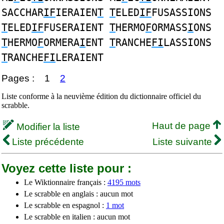
SACCHAR
IF
IERAIEN
T
T
ELED
IF
FUSASSIONS
T
ELED
IF
FUSERAIENT
T
HERMO
F
ORMASS
I
ONS
T
HERMO
F
ORMERA
I
ENT
T
RANCHE
FI
LASSIONS
T
RANCHE
FI
LERAIENT
Pages :
1
2
Liste conforme à la neuvième édition du dictionnaire officiel du
scrabble.
Haut de page
Modifier la liste
Liste précédente
Liste suivante
Voyez cette liste pour :
Le Wiktionnaire français :
4195 mots
Le scrabble en anglais : aucun mot
Le scrabble en espagnol :
1 mot
Le scrabble en italien : aucun mot