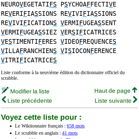
NEURO
V
EGETATI
FS
P
S
YCHOA
F
FECTI
V
E
RE
V
ERI
F
IA
S
SIONS RE
V
IVI
F
IA
S
SIONS
RE
V
IVI
F
ICATION
S
V
ERMI
F
UGEA
S
SENT
V
ERMI
F
UGEA
S
SIEZ
V
ER
S
I
F
ICATRICES
V
E
S
TIMENTI
F
ERES
V
IDEO
F
REQUENCE
S
V
ILLA
F
RANCHIEN
S
V
I
S
IOCON
F
ERENCE
V
ITRI
F
ICATRICE
S
Liste conforme à la neuvième édition du dictionnaire officiel du
scrabble.
Haut de page
Modifier la liste
Liste précédente
Liste suivante
Voyez cette liste pour :
Le Wiktionnaire français :
658 mots
Le scrabble en anglais :
41 mots