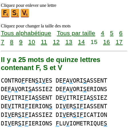
Cliquez pour enlever une lettre
Cliquez pour changer la taille des mots
Tous alphabétique
Tous par taille
4
5
6
7
8
9
10
11
12
13
14
15
16
17
Il y a 25 mots de quinze lettres
contenant F, S et V
CONTRO
F
FEN
S
I
V
ES DE
F
A
V
ORI
S
ASSENT
DE
F
A
V
ORI
S
ASSIEZ DE
F
A
V
ORI
S
ERIONS
DE
V
ITRI
F
IA
S
SENT DE
V
ITRI
F
IA
S
SIEZ
DE
V
ITRI
F
IERION
S
DI
V
ER
S
I
F
IASSENT
DI
V
ER
S
I
F
IASSIEZ DI
V
ER
S
I
F
ICATION
DI
V
ER
S
I
F
IERIONS
F
LU
V
IOMETRIQUE
S