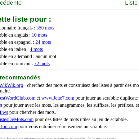
écédente
Liste
tte liste pour :
ionnaire français :
350 mots
bble en anglais :
10 mots
bble en espagnol :
24 mots
ble en italien :
4 mots
bble en allemand : aucun mot
bble en roumain :
72 mots
b recommandés
WikWik.org
- cherchez des mots et construisez des listes à partir des mo
naire.
stWordClub.com
et
www.Jette7.com
pour jouer au scrabble duplicate 
t
pour jouer avec les mots, les anagrammes, les suffixes, les préfixes, et
f.ws
pour chercher des mots.
stesDeMots.com
pour des listes de mots utiles au jeu de scrabble.
iTop.com
pour vous entraîner sérieusement au scrabble.