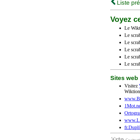
Liste pr
Voyez ce
Le Wikt
Le scra
Le scra
Le scrab
Le scra
Le scra
Sites we
Visitez
Wiktion
www.Be
1Mot.ne
Ortogra
www.Li
fr.Dupl