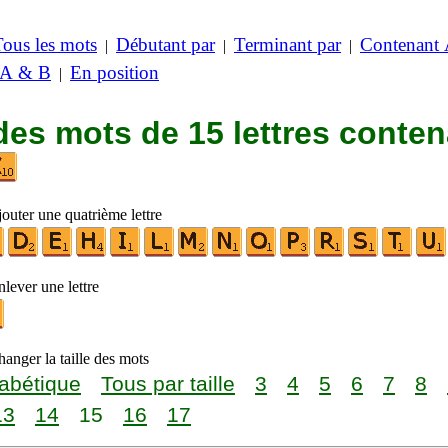
Tous les mots
Débutant par
Terminant par
Contenant
|
|
|
 A & B
En position
|
des mots de 15 lettres conte
outer une quatrième lettre
lever une lettre
anger la taille des mots
abétique
Tous par taille
3
4
5
6
7
8
13
14
15
16
17