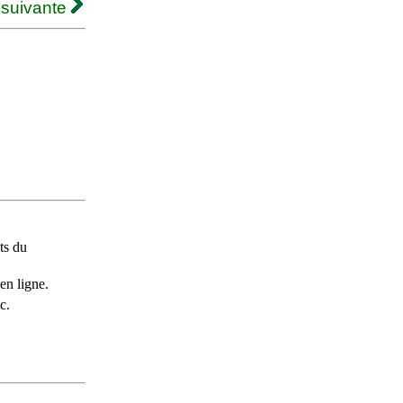
 suivante
ts du
en ligne.
c.