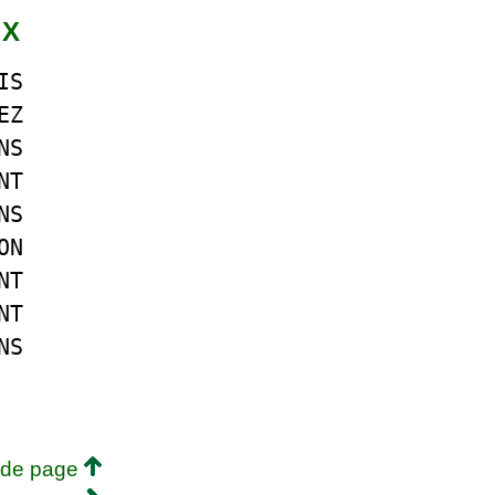
 X
IS
EZ
NS
NT
NS
ON
NT
NT
NS
 de page