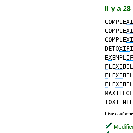
Il y a 2
COMPLE
X
COMPLE
X
COMPLE
X
DETO
XIF
E
X
EMPL
I
F
LE
XI
BI
F
LE
XI
BI
F
LE
XI
BI
MA
XI
LLO
TO
XI
IN
F
Liste conforme 
Modifier 