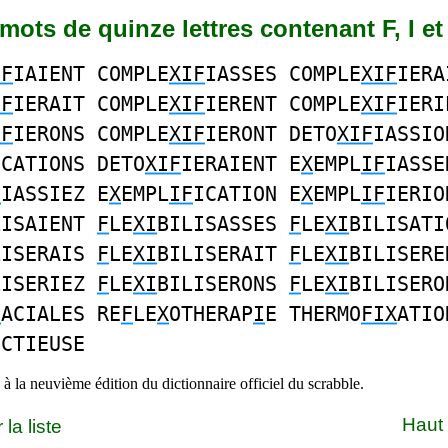
8 mots de quinze lettres contenant F, I et
IF
IAIENT COMPLE
XIF
IASSES COMPLE
XIF
IERA
IF
IERAIT COMPLE
XIF
IERENT COMPLE
XIF
IERI
IF
IERONS COMPLE
XIF
IERONT DETO
XIF
IASSIO
ICATIONS DETO
XIF
IERAIENT E
X
EMPL
IF
IASSE
F
IASSIEZ E
X
EMPL
IF
ICATION E
X
EMPL
IF
IERIO
LISAIENT
F
LE
XI
BILISASSES
F
LE
XI
BILISATI
LISERAIS
F
LE
XI
BILISERAIT
F
LE
XI
BILISERE
LISERIEZ
F
LE
XI
BILISERONS
F
LE
XI
BILISERO
F
ACIALES RE
F
LE
X
OTHERAP
I
E THERMO
FIX
ATIO
ECTIEUSE
à la neuvième édition du dictionnaire officiel du scrabble.
Haut
la liste