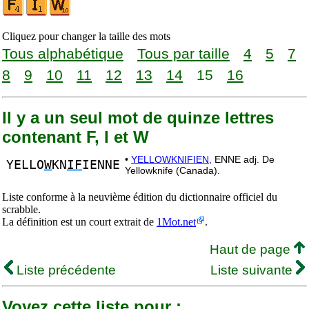
Cliquez pour changer la taille des mots
Tous alphabétique
Tous par taille
4
5
7
8
9
10
11
12
13
14
15
16
Il y a un seul mot de quinze lettres
contenant F, I et W
•
YELLOWKNIFIEN,
ENNE adj. De
YELLO
W
KN
IF
IENNE
Yellowknife (Canada).
Liste conforme à la neuvième édition du dictionnaire officiel du
scrabble.
La définition est un court extrait de
1Mot.net
.
Haut de page
Liste précédente
Liste suivante
Voyez cette liste pour :