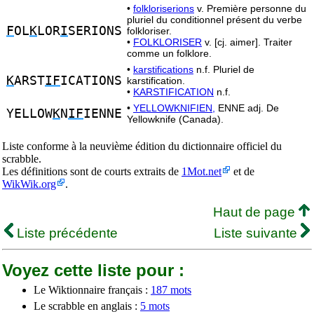
•
folkloriserions
v. Première personne du
pluriel du conditionnel présent du verbe
F
OL
K
LOR
I
SERIONS
folkloriser.
•
FOLKLORISER
v. [cj. aimer]. Traiter
comme un folklore.
•
karstifications
n.f. Pluriel de
K
ARST
IF
ICATIONS
karstification.
•
KARSTIFICATION
n.f.
•
YELLOWKNIFIEN,
ENNE adj. De
YELLOW
K
N
IF
IENNE
Yellowknife (Canada).
Liste conforme à la neuvième édition du dictionnaire officiel du
scrabble.
Les définitions sont de courts extraits de
1Mot.net
et de
WikWik.org
.
Haut de page
Liste précédente
Liste suivante
Voyez cette liste pour :
Le Wiktionnaire français :
187 mots
Le scrabble en anglais :
5 mots