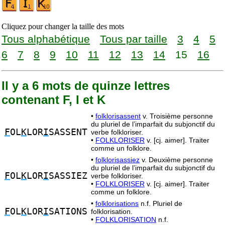
Cliquez pour changer la taille des mots
Tous alphabétique
Tous par taille
3
4
5
6
7
8
9
10
11
12
13
14
15
16
Il y a 6 mots de quinze lettres
contenant F, I et K
•
folklorisassent
v. Troisième personne
du pluriel de l’imparfait du subjonctif du
F
OL
K
LOR
I
SASSENT
verbe folkloriser.
•
FOLKLORISER
v. [cj. aimer]. Traiter
comme un folklore.
•
folklorisassiez
v. Deuxième personne
du pluriel de l’imparfait du subjonctif du
F
OL
K
LOR
I
SASSIEZ
verbe folkloriser.
•
FOLKLORISER
v. [cj. aimer]. Traiter
comme un folklore.
•
folklorisations
n.f. Pluriel de
F
OL
K
LOR
I
SATIONS
folklorisation.
•
FOLKLORISATION
n.f.