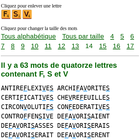
Cliquez pour enlever une lettre
Cliquez pour changer la taille des mots
Tous alphabétique
Tous par taille
4
5
6
7
8
9
10
11
12
13
14
15
16
17
Il y a 63 mots de quatorze lettres
contenant F, S et V
ANTIRE
F
LEXI
V
E
S
ARCHI
F
A
V
ORITE
S
CERTI
F
ICATI
V
E
S
CHE
V
RE
F
EUILLE
S
CIRCON
V
OLUTI
FS
CON
F
EDERATI
V
E
S
CONTRO
F
FEN
S
I
V
E DE
F
A
V
ORI
S
AIENT
DE
F
A
V
ORI
S
ASSES DE
F
A
V
ORI
S
ERAIS
DE
F
A
V
ORI
S
ERAIT DE
F
A
V
ORI
S
ERENT