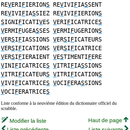
RE
V
ERI
F
IERION
S
RE
V
IVI
F
IA
S
SENT
RE
V
IVI
F
IA
S
SIEZ RE
V
IVI
F
IERION
S
S
IGNI
F
ICATI
V
ES
V
ERI
F
ICATRICE
S
V
ERMI
F
UGEA
S
SES
V
ERMI
F
UGERION
S
V
ER
S
I
F
IASSIONS
V
ER
S
I
F
ICATEURS
V
ER
S
I
F
ICATIONS
V
ER
S
I
F
ICATRICE
V
ER
S
I
F
IERAIENT
V
E
S
TIMENTI
F
ERE
V
INI
F
ICATRICE
S
V
ITRI
F
IA
S
SIONS
V
ITRI
F
ICATEUR
S
V
ITRI
F
ICATION
S
V
IVI
F
ICATRICE
S
V
OCI
F
ERA
S
SIONS
V
OCI
F
ERATRICE
S
Liste conforme à la neuvième édition du dictionnaire officiel du
scrabble.
Haut de page
Modifier la liste
Liste précédente
Liste suivante