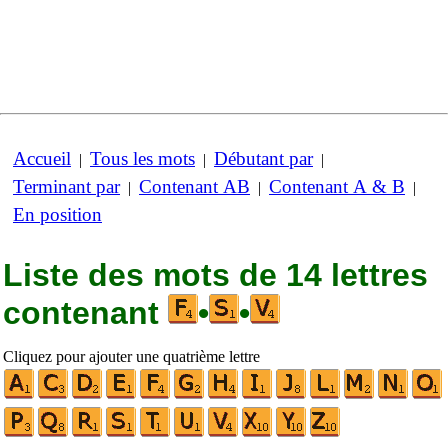
Accueil
Tous les mots
Débutant par
|
|
|
Terminant par
Contenant AB
Contenant A & B
|
|
|
En position
Liste des mots de 14 lettres
contenant
•
•
Cliquez pour ajouter une quatrième lettre