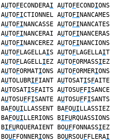
A
U
TO
F
ECONDERA
I
A
U
TO
F
ECOND
I
ONS
A
U
TO
FI
CTIONNEL A
U
TO
FI
NANCAMES
A
U
TO
FI
NANCASSE A
U
TO
FI
NANCATES
A
U
TO
FI
NANCERAI A
U
TO
FI
NANCERAS
A
U
TO
FI
NANCEREZ A
U
TO
FI
NANCIONS
A
U
TO
F
LAGELLA
I
S A
U
TO
F
LAGELLA
I
T
A
U
TO
F
LAGELL
I
EZ A
U
TO
F
ORMASS
I
EZ
A
U
TO
F
ORMAT
I
ONS A
U
TO
F
ORMER
I
ONS
A
U
TOLUBR
IF
IANT A
U
TOSAT
I
S
F
AITE
A
U
TOSAT
I
S
F
AITS A
U
TOSU
F
F
I
SANCE
A
U
TOSU
F
F
I
SANTE A
U
TOSU
F
F
I
SANTS
BA
F
O
UI
LLASSENT BA
F
O
UI
LLASSIEZ
BA
F
O
UI
LLERIONS B
IFU
RQUASSIONS
B
IFU
RQUERAIENT BO
UF
FONNASS
I
EZ
BO
UF
FONNER
I
ONS BO
U
RSOU
F
FLERA
I