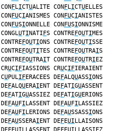
CON
F
L
I
CT
U
ALITE CON
F
L
I
CT
U
ELLES
CON
FU
C
I
ANISMES CON
FU
C
I
ANISTES
CON
FU
S
I
ONNELLE CON
FU
S
I
ONNISME
CONGL
U
T
I
NATI
F
S CONTRE
F
O
U
T
I
MES
CONTRE
F
O
U
T
I
ONS CONTRE
F
O
U
T
I
SSE
CONTRE
F
O
U
T
I
TES CONTRE
F
O
U
TRA
I
S
CONTRE
F
O
U
TRA
I
T CONTRE
F
O
U
TR
I
EZ
CR
U
C
IF
IASSIONS CR
U
C
IF
IERAIENT
C
U
PUL
IF
ERACEES DE
F
ALQ
U
ASS
I
ONS
DE
F
ALQ
U
ERA
I
ENT DE
F
AT
I
G
U
ASSENT
DE
F
AT
I
G
U
ASSIEZ DE
F
AT
I
G
U
ERIONS
DE
F
A
U
F
I
LASSENT DE
F
A
U
F
I
LASSIEZ
DE
F
A
U
F
I
LERIONS DE
F
A
U
SSASS
I
ONS
DE
F
A
U
SSERA
I
ENT DE
F
E
UI
LLAISONS
DE
F
E
UI
LLASSENT DE
F
E
UI
LLASSIEZ