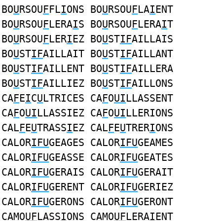
BO
U
RSOU
F
FL
I
ONS BO
U
RSOU
F
LA
I
ENT
BO
U
RSOU
F
LERA
I
S BO
U
RSOU
F
LERA
I
T
BO
U
RSOU
F
LER
I
EZ BO
U
ST
IF
AILLAIS
BO
U
ST
IF
AILLAIT BO
U
ST
IF
AILLANT
BO
U
ST
IF
AILLENT BO
U
ST
IF
AILLERA
BO
U
ST
IF
AILLIEZ BO
U
ST
IF
AILLONS
CA
F
E
I
C
U
LTRICES CA
F
O
UI
LLASSENT
CA
F
O
UI
LLASSIEZ CA
F
O
UI
LLERIONS
CAL
F
E
U
TRASS
I
EZ CAL
F
E
U
TRER
I
ONS
CALOR
IFU
GEAGES CALOR
IFU
GEAMES
CALOR
IFU
GEASSE CALOR
IFU
GEATES
CALOR
IFU
GERAIS CALOR
IFU
GERAIT
CALOR
IFU
GERENT CALOR
IFU
GERIEZ
CALOR
IFU
GERONS CALOR
IFU
GERONT
CAMO
UF
LASS
I
ONS CAMO
UF
LERA
I
ENT