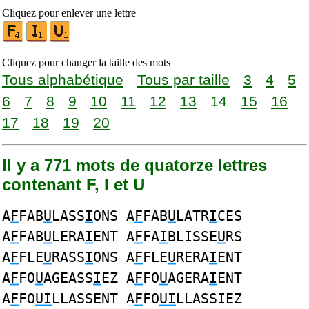
Cliquez pour enlever une lettre
Cliquez pour changer la taille des mots
Tous alphabétique
Tous par taille
3
4
5
6
7
8
9
10
11
12
13
14
15
16
17
18
19
20
Il y a 771 mots de quatorze lettres
contenant F, I et U
A
F
FAB
U
LASS
I
ONS A
F
FAB
U
LATR
I
CES
A
F
FAB
U
LERA
I
ENT A
F
FA
I
BLISSE
U
RS
A
F
FLE
U
RASS
I
ONS A
F
FLE
U
RERA
I
ENT
A
F
FO
U
AGEASS
I
EZ A
F
FO
U
AGERA
I
ENT
A
F
FO
UI
LLASSENT A
F
FO
UI
LLASSIEZ