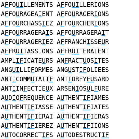
A
F
FO
UI
LLEMENTS A
F
FO
UI
LLERIONS
A
F
FO
U
RAGEA
I
ENT A
F
FO
U
RAGER
I
ONS
A
F
FO
U
RCHASS
I
EZ A
F
FO
U
RCHER
I
ONS
A
F
FO
U
RRAGERA
I
S A
F
FO
U
RRAGERA
I
T
A
F
FO
U
RRAGER
I
EZ A
F
FRANCH
I
SSE
U
R
A
F
FR
UI
TASSIONS A
F
FR
UI
TERAIENT
AMPL
IF
ICATE
U
RS AN
F
RACT
U
OS
I
TES
ANG
UI
LLI
F
ORMES ANG
U
ST
IF
OLIEES
ANT
I
COMM
U
TATI
F
ANT
I
DREY
FU
SARD
ANT
I
IN
F
ECTIE
U
X ARSEN
I
OS
U
L
F
URE
A
U
D
I
O
F
REQUENCE A
U
THENT
IF
IAMES
A
U
THENT
IF
IASSE A
U
THENT
IF
IATES
A
U
THENT
IF
IERAI A
U
THENT
IF
IERAS
A
U
THENT
IF
IEREZ A
U
THENT
IF
IIONS
A
U
TOCORRECT
IF
S A
U
TODESTRUCT
IF