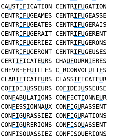
CA
U
ST
IF
ICATION CENTR
IFU
GATION
CENTR
IFU
GEAMES CENTR
IFU
GEASSE
CENTR
IFU
GEATES CENTR
IFU
GERAIS
CENTR
IFU
GERAIT CENTR
IFU
GERENT
CENTR
IFU
GERIEZ CENTR
IFU
GERONS
CENTR
IFU
GERONT CENTR
IFU
GEUSES
CERT
IF
ICATE
U
RS CHA
UF
OURN
I
ERES
CHEVRE
F
E
UI
LLES C
I
RCONVOL
U
TI
F
S
CLAR
IF
ICATE
U
RS CLASS
IF
ICATE
U
R
CO
FI
DEJ
U
SSEURS CO
FI
DEJ
U
SSEUSE
CON
F
AB
U
LAT
I
ONS CON
F
ECT
I
ONNE
U
R
CON
F
ESS
I
ONNA
U
X CON
FI
G
U
RASSENT
CON
FI
G
U
RASSIEZ CON
FI
G
U
RATIONS
CON
FI
G
U
RERIONS CON
FI
SQ
U
ASSENT
CON
FI
SQ
U
ASSIEZ CON
FI
SQ
U
ERIONS