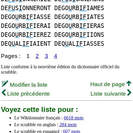
DE
FU
S
I
ONNERONT DEGO
U
RB
IF
IAMES
DEGO
U
RB
IF
IASSE DEGO
U
RB
IF
IATES
DEGO
U
RB
IF
IERAI DEGO
U
RB
IF
IERAS
DEGO
U
RB
IF
IEREZ DEGO
U
RB
IF
IIONS
DEQ
U
AL
IF
IAIENT DEQ
U
AL
IF
IASSES
Pages :
1
2
3
4
Liste conforme à la neuvième édition du dictionnaire officiel du
scrabble.
Haut de page
Modifier la liste
Liste précédente
Liste suivante
Voyez cette liste pour :
Le Wiktionnaire français :
6618 mots
Le scrabble en anglais :
284 mots
Le scrabble en espagnol :
607 mots