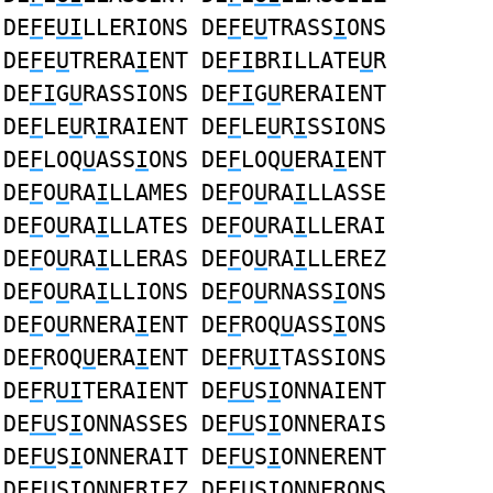
DE
F
E
UI
LLERIONS DE
F
E
U
TRASS
I
ONS
DE
F
E
U
TRERA
I
ENT DE
FI
BRILLATE
U
R
DE
FI
G
U
RASSIONS DE
FI
G
U
RERAIENT
DE
F
LE
U
R
I
RAIENT DE
F
LE
U
R
I
SSIONS
DE
F
LOQ
U
ASS
I
ONS DE
F
LOQ
U
ERA
I
ENT
DE
F
O
U
RA
I
LLAMES DE
F
O
U
RA
I
LLASSE
DE
F
O
U
RA
I
LLATES DE
F
O
U
RA
I
LLERAI
DE
F
O
U
RA
I
LLERAS DE
F
O
U
RA
I
LLEREZ
DE
F
O
U
RA
I
LLIONS DE
F
O
U
RNASS
I
ONS
DE
F
O
U
RNERA
I
ENT DE
F
ROQ
U
ASS
I
ONS
DE
F
ROQ
U
ERA
I
ENT DE
F
R
UI
TASSIONS
DE
F
R
UI
TERAIENT DE
FU
S
I
ONNAIENT
DE
FU
S
I
ONNASSES DE
FU
S
I
ONNERAIS
DE
FU
S
I
ONNERAIT DE
FU
S
I
ONNERENT
DE
FU
S
I
ONNERIEZ DE
FU
S
I
ONNERONS