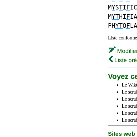
M
Y
S
T
I
F
I
M
YT
HI
F
I
PH
YT
O
F
L
Liste conforme 
Modifier 
Liste pr
Voyez ce
Le Wikt
Le scra
Le scra
Le scrab
Le scra
Le scra
Sites we