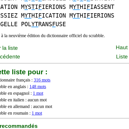
CATION M
Y
S
T
I
F
IERIONS M
YT
HI
F
IASSENT
ASSIEZ M
YT
HI
F
ICATION M
YT
HI
F
IERIONS
AGELLE POL
YT
RANS
F
USE
à la neuvième édition du dictionnaire officiel du scrabble.
Haut
la liste
écédente
Liste
tte liste pour :
ionnaire français :
316 mots
bble en anglais :
148 mots
bble en espagnol :
1 mot
ble en italien : aucun mot
bble en allemand : aucun mot
bble en roumain :
1 mot
b recommandés