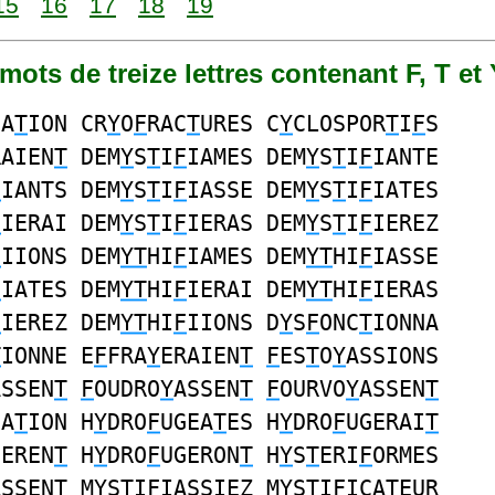
15
16
17
18
19
4 mots de treize lettres contenant F, T et
CA
T
ION CR
Y
O
F
RAC
T
URES C
Y
CLOSPOR
T
I
F
S
RAIEN
T
DEM
Y
S
T
I
F
IAMES DEM
Y
S
T
I
F
IANTE
F
IANTS DEM
Y
S
T
I
F
IASSE DEM
Y
S
T
I
F
IATES
F
IERAI DEM
Y
S
T
I
F
IERAS DEM
Y
S
T
I
F
IEREZ
F
IIONS DEM
YT
HI
F
IAMES DEM
YT
HI
F
IASSE
F
IATES DEM
YT
HI
F
IERAI DEM
YT
HI
F
IERAS
F
IEREZ DEM
YT
HI
F
IIONS D
Y
S
F
ONC
T
IONNA
T
IONNE E
F
FRA
Y
ERAIEN
T
F
ES
T
O
Y
ASSIONS
ASSEN
T
F
OUDRO
Y
ASSEN
T
F
OURVO
Y
ASSEN
T
GA
T
ION H
Y
DRO
F
UGEA
T
ES H
Y
DRO
F
UGERAI
T
GEREN
T
H
Y
DRO
F
UGERON
T
H
Y
S
T
ERI
F
ORMES
ASSENT M
Y
S
T
I
F
IASSIEZ M
Y
S
T
I
F
ICATEUR