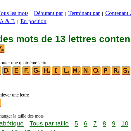
Tous les mots
Débutant par
Terminant par
Contenant
|
|
|
 A & B
En position
|
des mots de 13 lettres conte
outer une quatrième lettre
lever une lettre
anger la taille des mots
abétique
Tous par taille
5
6
7
8
9
10