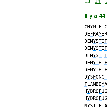
13
14
Il y a 4
CH
Y
MI
F
I
DE
F
RA
Y
E
DEM
Y
S
T
I
DEM
Y
S
T
I
DEM
Y
S
T
I
DEM
YT
HI
DEM
YT
HI
D
Y
S
F
ONC
F
LAMBO
Y
H
Y
DRO
F
U
H
Y
DRO
F
U
M
Y
S
T
I
F
I