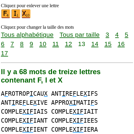
Cliquez pour enlever une lettre
Cliquez pour changer la taille des mots
Tous alphabétique
Tous par taille
3
4
5
6
7
8
9
10
11
12
13
14
15
16
17
Il y a 68 mots de treize lettres
contenant F, I et X
A
F
ROTROP
I
CAU
X
ANT
I
RE
F
LE
X
IFS
ANT
I
RE
F
LE
X
IVE APPRO
XI
MATI
F
S
COMPLE
XIF
IAIS COMPLE
XIF
IAIT
COMPLE
XIF
IANT COMPLE
XIF
IEES
COMPLE
XIF
IENT COMPLE
XIF
IERA