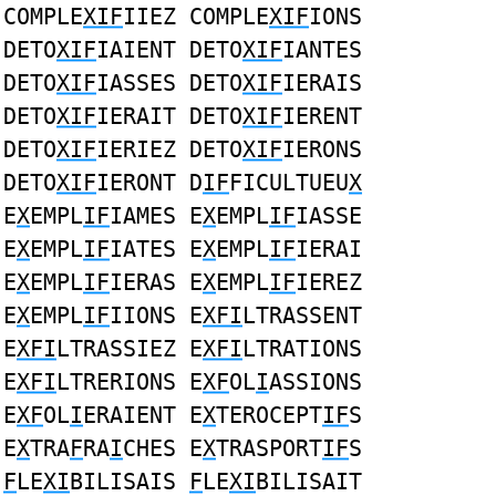
COMPLE
XIF
IIEZ COMPLE
XIF
IONS
DETO
XIF
IAIENT DETO
XIF
IANTES
DETO
XIF
IASSES DETO
XIF
IERAIS
DETO
XIF
IERAIT DETO
XIF
IERENT
DETO
XIF
IERIEZ DETO
XIF
IERONS
DETO
XIF
IERONT D
IF
FICULTUEU
X
E
X
EMPL
IF
IAMES E
X
EMPL
IF
IASSE
E
X
EMPL
IF
IATES E
X
EMPL
IF
IERAI
E
X
EMPL
IF
IERAS E
X
EMPL
IF
IEREZ
E
X
EMPL
IF
IIONS E
XFI
LTRASSENT
E
XFI
LTRASSIEZ E
XFI
LTRATIONS
E
XFI
LTRERIONS E
XF
OL
I
ASSIONS
E
XF
OL
I
ERAIENT E
X
TEROCEPT
IF
S
E
X
TRA
F
RA
I
CHES E
X
TRASPORT
IF
S
F
LE
XI
BILISAIS
F
LE
XI
BILISAIT