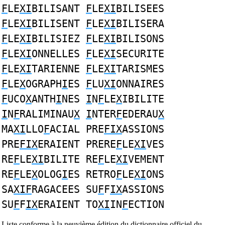
F
LE
XI
BILISANT
F
LE
XI
BILISEES
F
LE
XI
BILISENT
F
LE
XI
BILISERA
F
LE
XI
BILISIEZ
F
LE
XI
BILISONS
F
LE
XI
ONNELLES
F
LE
XI
SECURITE
F
LE
XI
TARIENNE
F
LE
XI
TARISMES
F
LE
X
OGRAPH
I
ES
F
LU
XI
ONNAIRES
F
UCO
X
ANTH
I
NES
I
N
F
LE
X
IBILITE
I
N
F
RALIMINAU
X
I
NTER
F
EDERAU
X
MA
XI
LLO
F
ACIAL PRE
FIX
ASSIONS
PRE
FIX
ERAIENT PRERE
F
LE
XI
VES
RE
F
LE
XI
BILITE RE
F
LE
XI
VEMENT
RE
F
LE
X
OLOG
I
ES RETRO
F
LE
XI
ONS
SA
XIF
RAGACEES SU
F
F
IX
ASSIONS
SU
F
F
IX
ERAIENT TO
XI
IN
F
ECTION
Liste conforme à la neuvième édition du dictionnaire officiel du