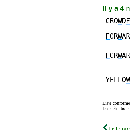
Il y a 4
CRO
W
D
F
F
OR
W
AR
F
OR
W
AR
YELLO
W
Liste conforme 
Les définitions
Liste pr