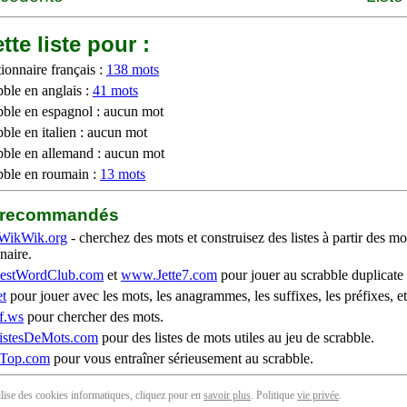
tte liste pour :
ionnaire français :
138 mots
bble en anglais :
41 mots
bble en espagnol : aucun mot
ble en italien : aucun mot
bble en allemand : aucun mot
bble en roumain :
13 mots
b recommandés
WikWik.org
- cherchez des mots et construisez des listes à partir des mo
naire.
stWordClub.com
et
www.Jette7.com
pour jouer au scrabble duplicate 
t
pour jouer avec les mots, les anagrammes, les suffixes, les préfixes, et
f.ws
pour chercher des mots.
stesDeMots.com
pour des listes de mots utiles au jeu de scrabble.
iTop.com
pour vous entraîner sérieusement au scrabble.
tilise des cookies informatiques, cliquez pour en
savoir plus
. Politique
vie privée
.