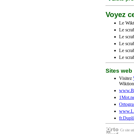
Voyez ce
Le Wikt
Le scra
Le scra
Le scrab
Le scra
Le scra
Sites we
Visitez
Wiktion
www.Be
1Mot.ne
Ortogra
www.Li
fr.Dupl
Ce site u