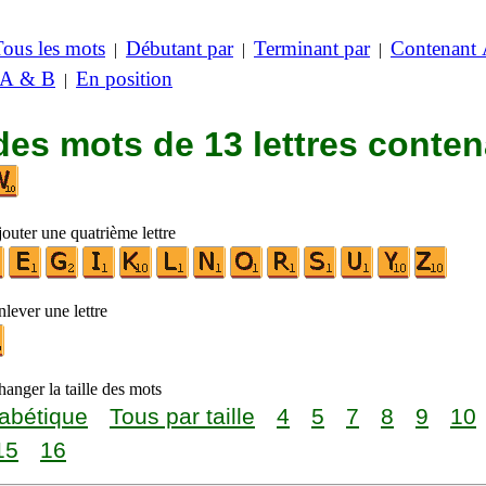
Tous les mots
Débutant par
Terminant par
Contenant
|
|
|
 A & B
En position
|
des mots de 13 lettres conte
outer une quatrième lettre
lever une lettre
anger la taille des mots
abétique
Tous par taille
4
5
7
8
9
10
15
16