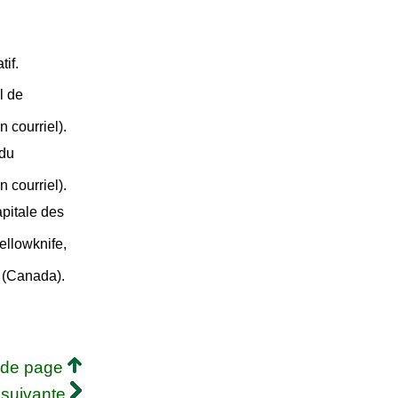
if.
l de
un courriel).
 du
un courriel).
apitale des
ellowknife,
 (Canada).
 de page
 suivante