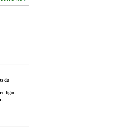
ts du
en ligne.
c.