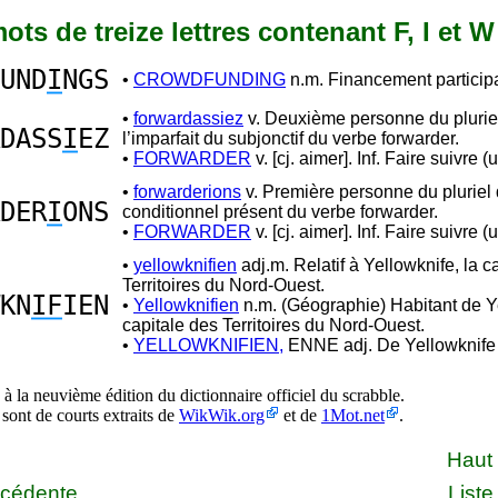
 mots de treize lettres contenant F, I et W
UND
I
NGS
•
CROWDFUNDING
n.m. Financement participat
•
forwardassiez
v. Deuxième personne du plurie
DASS
I
EZ
l’imparfait du subjonctif du verbe forwarder.
•
FORWARDER
v. [cj. aimer]. Inf. Faire suivre (
•
forwarderions
v. Première personne du pluriel
DER
I
ONS
conditionnel présent du verbe forwarder.
•
FORWARDER
v. [cj. aimer]. Inf. Faire suivre (
•
yellowknifien
adj.m. Relatif à Yellowknife, la c
Territoires du Nord-Ouest.
KN
IF
IEN
•
Yellowknifien
n.m. (Géographie) Habitant de Y
capitale des Territoires du Nord-Ouest.
•
YELLOWKNIFIEN,
ENNE adj. De Yellowknife
à la neuvième édition du dictionnaire officiel du scrabble.
 sont de courts extraits de
WikWik.org
et de
1Mot.net
.
Haut
écédente
Liste