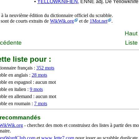
•
YELLOWKNIFIEN,
ENNE adj. De Yellowknife
à la neuvième édition du dictionnaire officiel du scrabble.
 sont de courts extraits de
WikWik.org
et de
1Mot.net
.
Haut
écédente
Liste
tte liste pour :
ionnaire français :
352 mots
bble en anglais :
28 mots
bble en espagnol : aucun mot
ble en italien :
9 mots
bble en allemand : aucun mot
bble en roumain :
7 mots
b recommandés
WikWik.org
- cherchez des mots et construisez des listes à partir des mo
naire.
stWordClub.com
et
www.Jette7.com
pour jouer au scrabble duplicate 