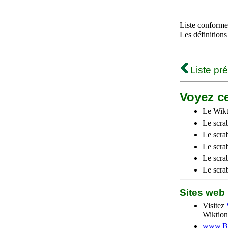
Liste conforme 
Les définitions
Liste pr
Voyez ce
Le Wikt
Le scra
Le scra
Le scrab
Le scra
Le scra
Sites we
Visitez
Wiktion
www.Be