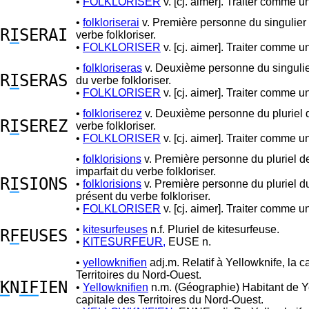
•
FOLKLORISER
v. [cj. aimer]. Traiter comme un
•
folkloriserai
v. Première personne du singulier 
R
I
SERAI
verbe folkloriser.
•
FOLKLORISER
v. [cj. aimer]. Traiter comme un
•
folkloriseras
v. Deuxième personne du singulier
R
I
SERAS
du verbe folkloriser.
•
FOLKLORISER
v. [cj. aimer]. Traiter comme un
•
folkloriserez
v. Deuxième personne du pluriel d
R
I
SEREZ
verbe folkloriser.
•
FOLKLORISER
v. [cj. aimer]. Traiter comme un
•
folklorisions
v. Première personne du pluriel de 
imparfait du verbe folkloriser.
R
I
SIONS
•
folklorisions
v. Première personne du pluriel du
présent du verbe folkloriser.
•
FOLKLORISER
v. [cj. aimer]. Traiter comme un
•
kitesurfeuses
n.f. Pluriel de kitesurfeuse.
R
F
EUSES
•
KITESURFEUR,
EUSE n.
•
yellowknifien
adj.m. Relatif à Yellowknife, la c
Territoires du Nord-Ouest.
K
N
IF
IEN
•
Yellowknifien
n.m. (Géographie) Habitant de Y
capitale des Territoires du Nord-Ouest.