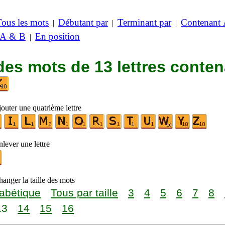
Tous les mots
Débutant par
Terminant par
Contenant
|
|
|
 A & B
En position
|
des mots de 13 lettres conte
outer une quatrième lettre
lever une lettre
anger la taille des mots
abétique
Tous par taille
3
4
5
6
7
8
13
14
15
16