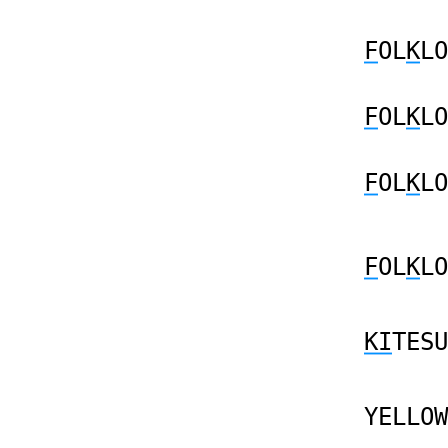
F
OL
K
LO
F
OL
K
LO
F
OL
K
LO
F
OL
K
LO
KI
TESU
YELLOW