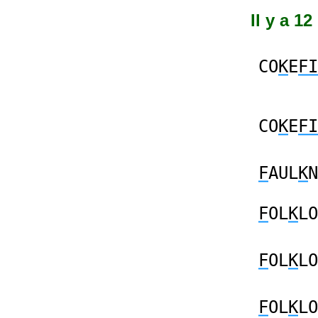
Il y a 12
CO
K
E
FI
CO
K
E
FI
F
AUL
K
N
F
OL
K
LO
F
OL
K
LO
F
OL
K
LO