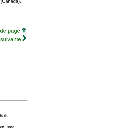
 (Canada).
 de page
 suivante
ts du
en ligne.