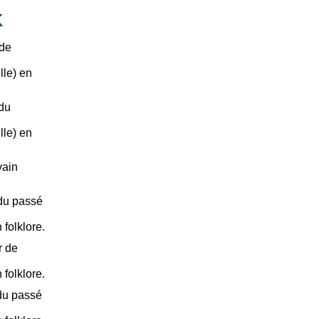
K
 de
lle) en
 du
lle) en
vain
 du passé
 folklore.
r de
 folklore.
du passé