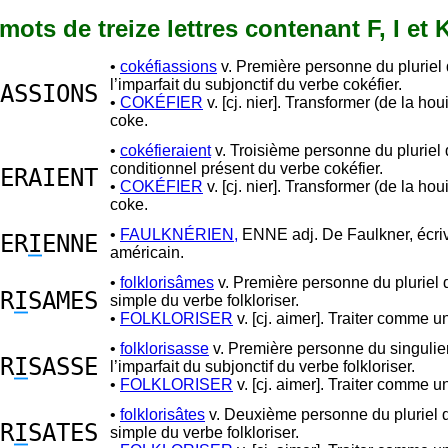
 mots de treize lettres contenant F, I et 
•
cokéfiassions
v. Première personne du pluriel
l’imparfait du subjonctif du verbe cokéfier.
ASSIONS
•
COKÉFIER
v. [cj. nier]. Transformer (de la houi
coke.
•
cokéfieraient
v. Troisième personne du pluriel
conditionnel présent du verbe cokéfier.
ERAIENT
•
COKÉFIER
v. [cj. nier]. Transformer (de la houi
coke.
•
FAULKNÉRIEN,
ENNE adj. De Faulkner, écri
ER
I
ENNE
américain.
•
folklorisâmes
v. Première personne du pluriel
R
I
SAMES
simple du verbe folkloriser.
•
FOLKLORISER
v. [cj. aimer]. Traiter comme un
•
folklorisasse
v. Première personne du singulie
R
I
SASSE
l’imparfait du subjonctif du verbe folkloriser.
•
FOLKLORISER
v. [cj. aimer]. Traiter comme un
•
folklorisâtes
v. Deuxième personne du pluriel 
R
I
SATES
simple du verbe folkloriser.