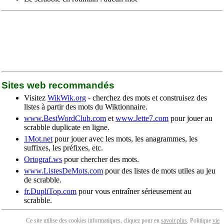
Sites web recommandés
Visitez
WikWik.org
- cherchez des mots et construisez des
listes à partir des mots du Wiktionnaire.
www.BestWordClub.com
et
www.Jette7.com
pour jouer au
scrabble duplicate en ligne.
1Mot.net
pour jouer avec les mots, les anagrammes, les
suffixes, les préfixes, etc.
Ortograf.ws
pour chercher des mots.
www.ListesDeMots.com
pour des listes de mots utiles au jeu
de scrabble.
fr.DupliTop.com
pour vous entraîner sérieusement au
scrabble.
Ce site utilise des cookies informatiques, cliquez pour en
savoir plus
. Politique
vie