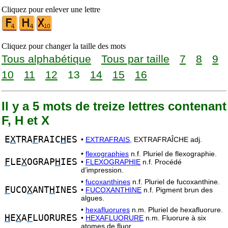
Cliquez pour enlever une lettre
Cliquez pour changer la taille des mots
Tous alphabétique
Tous par taille
7
8
9
10
11
12
13
14
15
16
Il y a 5 mots de treize lettres contenant
F, H et X
E
X
TRA
F
RAIC
H
ES
•
EXTRAFRAIS,
EXTRAFRAÎCHE adj.
•
flexographies
n.f. Pluriel de flexographie.
F
LE
X
OGRAP
H
IES
•
FLEXOGRAPHIE
n.f. Procédé
d’impression.
•
fucoxanthines
n.f. Pluriel de fucoxanthine.
F
UCO
X
ANT
H
INES
•
FUCOXANTHINE
n.f. Pigment brun des
algues.
•
hexafluorures
n.m. Pluriel de hexafluorure.
H
E
X
A
F
LUORURES
•
HEXAFLUORURE
n.m. Fluorure à six
atomes de fluor.