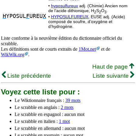
•
hyposulfureux
adj. (Chimie) Ancien nom
de l’acide dithionique, H
S
O
.
2
2
3
H
YPOSUL
F
UREU
X
•
HYPOSULFUREUX,
EUSE adj. (Acide)
composé de soufre, d’oxygène et
d’hydrogène.
Liste conforme à la neuvième édition du dictionnaire officiel du
scrabble.
Les définitions sont de courts extraits de
1Mot.net
et de
WikWik.org
.
Haut de page
Liste précédente
Liste suivante
Voyez cette liste pour :
Le Wiktionnaire français :
39 mots
Le scrabble en anglais :
2 mots
Le scrabble en espagnol : aucun mot
Le scrabble en italien :
1 mot
Le scrabble en allemand : aucun mot
Le scrabble en roumain : aucun mot